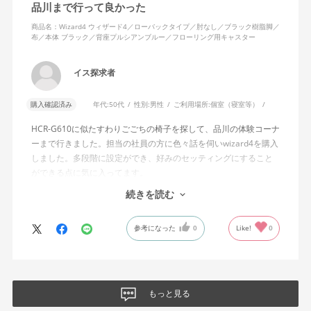
品川まで行って良かった
あれば、ロッキング機能としてどのような使用感を想定している
のか疑問に感じています。
商品名：Wizard4 ウィザード4／ローバックタイプ／肘なし／ブラック樹脂脚／
布／本体 ブラック／背座プルシアンブルー／フローリング用キャスター
説明書では、オートフィットシンクロロッキングについて「どの
角度でもバランスをとりやすい反力特性に自動調整する機能」と
イス探求者
説明されています。しかし、この機能と、最弱設定でも背もたれ
が可動範囲の5割程度までしか倒れないこととの関係については、
購入確認済み
年代:
50代
性別:
男性
ご利用場所:
個室（寝室等）
説明を読んでも理解できませんでした。
HCR-G610に似たすわりごごちの椅子を探して、品川の体験コーナ
問い合わせに対しては、「オートフィットシンクロロッキングの
ーまで行きました。担当の社員の方に色々話を伺いwizard4を購入
反力特性を自動調整する機能が働いているため」「Wizard2とは機
しました。多段階に設定ができ、好みのセッティングにすること
構が異なるため、同じ挙動にはならない」との回答をいただきま
ができる点に気に入ってます。
した。しかし、オートフィットシンクロロッキングとロッキング
しいて言えば、座面がもう少し硬めが好みに近かったなと思いま
続きを読む
強度調整との関係や、最弱設定であっても大きな反力が残る理由
す。座面の硬さまで調節出来る機能が有れば完璧だと思います。
についての具体的な説明はなく、疑問は解消されませんでした。
参考になった
0
Like!
0
製品自体に不具合があるとは考えていませんが、少なくとも私の
体格・使用環境では、期待していたロッキング性能とは大きく異
なる結果でした。今後、購入を検討する利用者に対して、ロッキ
ングの特性や体重による使用感の違いが、より分かりやすく案内
もっと見る
されることを期待します。