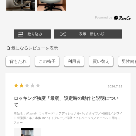
絞り込み
表示：新しい順
気になるレビューを表示
背もたれ
この椅子
利用者
買い替え
男性向
2026.7.25
ロッキング強度「最弱」設定時の動作と説明につい
て
商品名：Wizard4 ウィザード4／アディショナルバックタイプ／可動肘／ホワイ
ト樹脂脚／布／本体 ホワイトグレー／背座ソフトベージュ／カーペット用キャ
スター