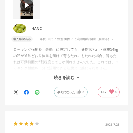
HANC
購入確認済み
年代:
60代
性別:
男性
ご利用場所:
個室（寝室等）
ロッキング強度を「最弱」に設定しても、身長167cm・体重54kg
の私が通常どおり体重を預けて背もたれにもたれた場合、背もた
れは可動範囲の5割程度までしか倒れませんでした。これでは、ロ
ッキング機能を十分に活用できる状態とは感じられません。
続きを読む
私は勤務先で約11年間、同シリーズのWizard2を使用していま
す。Wizard2にもロッキング強度調整機能が備わっており、最弱に
参考になった
0
Like!
0
設定した場合は、通常どおり体重を預けることで背もたれは可動
範囲いっぱいまで倒れます。
そのため、Wizard4で最弱設定でも大きな反力が残り、可動範囲の
半分程度までしか倒れない点に強い違和感がありました。女性を
含めれば私より体重の軽い利用者は数多くいると思われるため、
2026.7.25
そのような利用者が最弱設定でも十分に背もたれを倒せないので