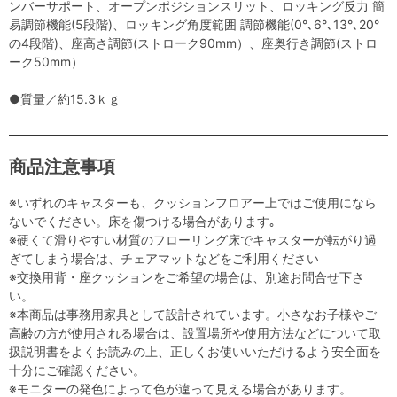
ンバーサポート、オープンポジションスリット、ロッキング反力 簡
易調節機能(5段階)、ロッキング角度範囲 調節機能(0°､6°､13°､20°
の4段階)、座高さ調節(ストローク90mm）、座奥行き調節(ストロ
ーク50mm）
●質量／約15.3ｋｇ
商品注意事項
※いずれのキャスターも、クッションフロアー上ではご使用になら
ないでください。床を傷つける場合があります｡
※硬くて滑りやすい材質のフローリング床でキャスターが転がり過
ぎてしまう場合は、チェアマットなどをご利用ください
※交換用背・座クッションをご希望の場合は、別途お問合せ下さ
い。
※本商品は事務用家具として設計されています。小さなお子様やご
高齢の方が使用される場合は、設置場所や使用方法などについて取
扱説明書をよくお読みの上、正しくお使いいただけるよう安全面を
十分にご確認ください。
※モニターの発色によって色が違って見える場合があります。