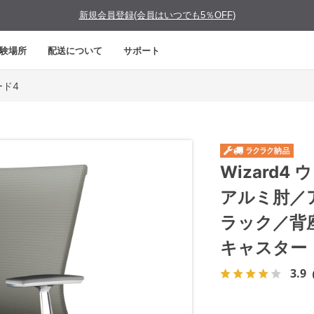
新規会員登録(会員はいつでも5％OFF)
験場所
配送について
サポート
ード4
Wizard
アルミ肘／
ラック／背
キャスター
3.9