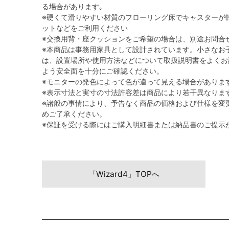
る場合があります｡
※硬くて滑りやすい材質のフローリング床でキャスターが
ットなどをご利用ください
※交換用背・座クッションをご希望の場合は、別途お問合
※本商品は事務用家具として設計されています。小さなお
は、設置場所や使用方法などについて取扱説明書をよくお
よう安全面を十分にご確認ください。
※モニターの発色によって色が違って見える場合がありま
※表示寸法と実寸の寸法許容差は商品により若干異なりま
※諸般の事情により、予告なく商品の価格および仕様を変
めご了承ください。
※保証を受ける際にはご購入明細書または納品書のご提示
「Wizard4」TOPへ