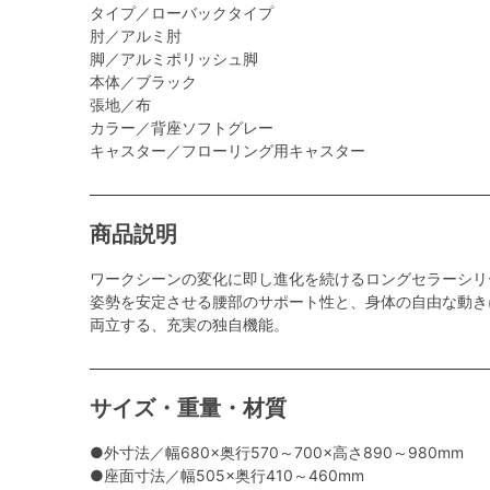
タイプ／ローバックタイプ
肘／アルミ肘
脚／アルミポリッシュ脚
本体／ブラック
張地／布
カラー／背座ソフトグレー
キャスター／フローリング用キャスター
商品説明
ワークシーンの変化に即し進化を続けるロングセラーシリ
姿勢を安定させる腰部のサポート性と、身体の自由な動き
両立する、充実の独自機能。
サイズ・重量・材質
●外寸法／幅680×奥行570～700×高さ890～980mm
●座面寸法／幅505×奥行410～460mm