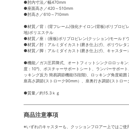
●肘内寸法／幅470mm
●座面高さ／420～510mm
●肘高さ／610～710mm
●材質／背：(背フレーム)強化ナイロン(背板)ポリプロピ
地)ポリエステル
●材質／座：(座板)ポリプロピレン(クッション)モールド
●材質／肘：アルミダイカスト(磨き仕上げ)、ポリウレタ
●材質／脚：アルミダイカスト(磨き仕上げ)、キャスター
●機能／ガス圧昇降式、オートフィットシンクロロッキン
度：10°)、ポスチャーサポートシート、ランバーサポー
ッキング反力 簡易調節機能(5段階)、ロッキング角度範囲 調節機
座高さ調節(ストローク90mm）、座奥行き調節(ストロー
●質量／約15.3ｋｇ
商品注意事項
※いずれのキャスターも、クッションフロアー上ではご使