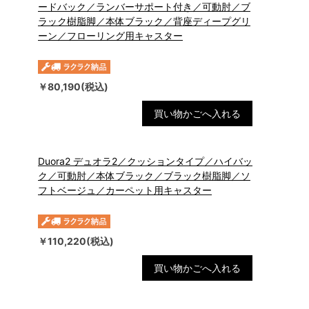
ードバック／ランバーサポート付き／可動肘／ブ
ラック樹脂脚／本体ブラック／背座ディープグリ
ーン／フローリング用キャスター
￥80,190(税込)
買い物かごへ入れる
Duora2 デュオラ2／クッションタイプ／ハイバッ
ク／可動肘／本体ブラック／ブラック樹脂脚／ソ
フトベージュ／カーペット用キャスター
￥110,220(税込)
買い物かごへ入れる