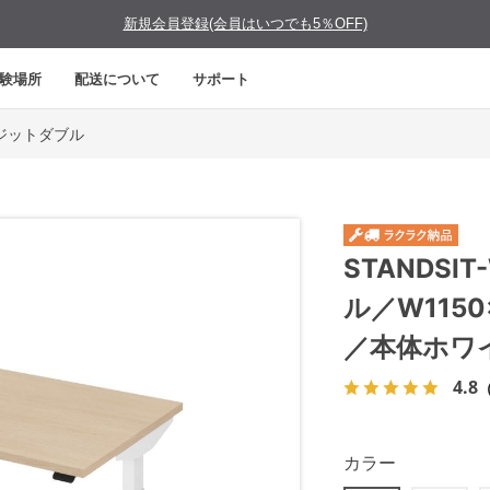
新規会員登録(会員はいつでも5％OFF)
験場所
配送について
サポート
タンジットダブル
STANDS
ル／W115
／本体ホワ
4.8
（
カラー