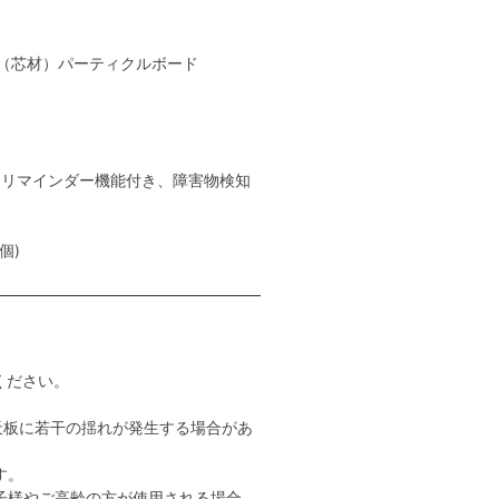
S（芯材）パーティクルボード
、リマインダー機能付き、障害物検知
個)
ください。
。
天板に若干の揺れが発生する場合があ
す。
子様やご高齢の方が使用される場合