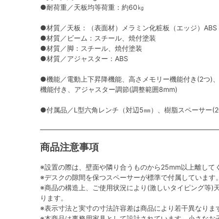
●耐荷重／天板均等荷重：約60㎏
●材質／天板：（表面材）メラミン化粧板（エッジ）AB
●材質／ビーム：スチール、焼付塗装
●材質／脚：スチール、焼付塗装
●材質／アジャスター：ABS
●機能／電動上下昇降機能、高さメモリー機能付き(2つ)
機能付き、アジャスター調節(調整範囲8mm)
●付属品／L型六角レンチ（対辺5㎜）、樹脂スペーサー(2
商品注意事項
※設置の際は、壁面や隣り合うものから25mm以上離して
※デスクの隙間を保つスペーサーが標準で付属しています
※商品の構造上、ご使用状況により(激しいタイピング等)
ります。
※表示寸法と実寸の寸法許容差は商品により若干異なりま
※本商品は事務用家具として設計されています。小さなお