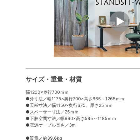
サイズ・重量・材質
幅1200×奥行700ｍｍ
●外寸法／幅1175×奥行700×高さ665～1265ｍｍ
●天板寸法／幅1150×奥行675、厚さ25ｍｍ
●スペーサー寸法／25ｍｍ
●下肢空間寸法／幅990×高さ585～1185ｍｍ
●電源ケーブル長さ／3m
●質量／約39.6kg