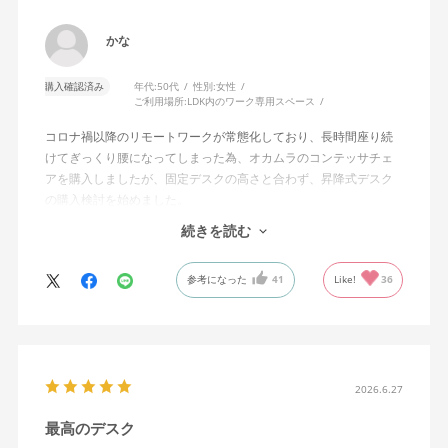
かな
購入確認済み
年代:
50代
性別:
女性
ご利用場所:
LDK内のワーク専用スペース
コロナ禍以降のリモートワークが常態化しており、長時間座り続
けてぎっくり腰になってしまった為、オカムラのコンテッサチェ
アを購入しましたが、固定デスクの高さと合わず、昇降式デスク
の購入検討を始めました。
続きを読む
サイズ、質感、油圧、操作しやすさ、組み立てやすさ（説明書、
電気工具不要）、コスパ、安全性や購入後のサポート体制と、多
参考になった
41
Like!
36
数の条件がありましたが、全てを満たすデスクがこちらでした。
50代女性ですが、重いパーツを持つ時のみ家族に手伝って貰うだ
けで、30分もあればしっかりしたデスクが完成します。説明書が
わかりやすかったですし、初期不良も無く、非常に快適に利用で
きており、さすが信頼のコクヨブランドと、日々感じておりま
す。10%オフ期間に購入でき、申し訳ないくらいでした。満足度
2026.6.27
は100点満点かそれ以上で、今年一番購入して良かった商品です。
最高のデスク