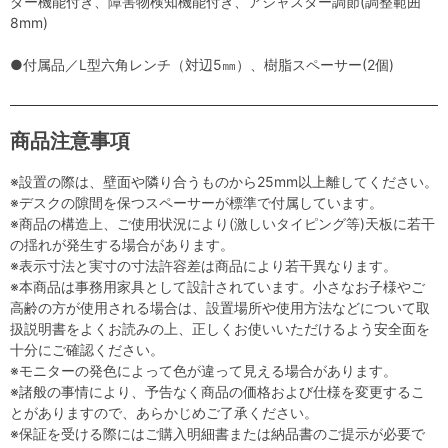
ダー機能付き、障害物検知機能付き、アジャスター調節(調整範囲
8mm)
●付属品／L型六角レンチ（対辺5㎜）、樹脂スペーサー(2個)
商品注意事項
※設置の際は、壁面や隣り合うものから25mm以上離してください。
※デスクの隙間を保つスペーサーが標準で付属しています。
※商品の構造上、ご使用状況により(激しいタイピング等)天板に若干
の揺れが発生する場合があります。
※表示寸法と実寸の寸法許容差は商品により若干異なります。
※本商品は事務用家具として設計されています。小さなお子様やご
高齢の方が使用される場合は、設置場所や使用方法などについて取
扱説明書をよくお読みの上、正しくお使いいただけるよう安全面を
十分にご確認ください。
※モニターの発色によって色が違って見える場合があります。
※諸般の事情により、予告なく商品の価格および仕様を変更するこ
とがありますので、あらかじめご了承ください。
※保証を受ける際にはご購入明細書または納品書のご提示が必要で