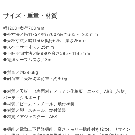
サイズ・重量・材質
幅1200×奥行700ｍｍ
●外寸法／幅1175×奥行700×高さ665～1265ｍｍ
●天板寸法／幅1150×奥行675、厚さ25ｍｍ
●スペーサー寸法／25ｍｍ
●下肢空間寸法／幅990×高さ585～1185ｍｍ
●電源ケーブル長さ／3m
●質量／約39.6kg
●耐荷重／天板均等荷重：約60㎏
●材質／天板：（表面材）メラミン化粧板（エッジ）ABS（芯材）
パーティクルボード
●材質／ビーム：スチール、焼付塗装
●材質／脚：スチール、焼付塗装
●材質／アジャスター：ABS
●機能／電動上下昇降機能、高さメモリー機能付き(2つ)、リマイン