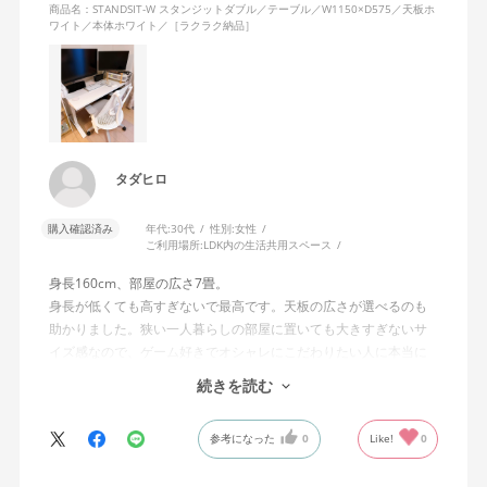
他と迷っている方がいたら、私はこちらの購入を強くオススメし
商品名：STANDSIT-W スタンジットダブル／テーブル／W1150×D575／天板ホ
ワイト／本体ホワイト／［ラクラク納品］
たいです(*^^*)
タダヒロ
購入確認済み
年代:
30代
性別:
女性
ご利用場所:
LDK内の生活共用スペース
身長160cm、部屋の広さ7畳。
身長が低くても高すぎないで最高です。天板の広さが選べるのも
助かりました。狭い一人暮らしの部屋に置いても大きすぎないサ
イズ感なので、ゲーム好きでオシャレにこだわりたい人に本当に
おすすめです。
続きを読む
テーブルの色味だけ、他のシリーズにあるような「もう少し白寄
りの木目調」が選べたらさらに理想的でしたが、全体的に大満足
参考になった
0
Like!
0
のお買い物でした！