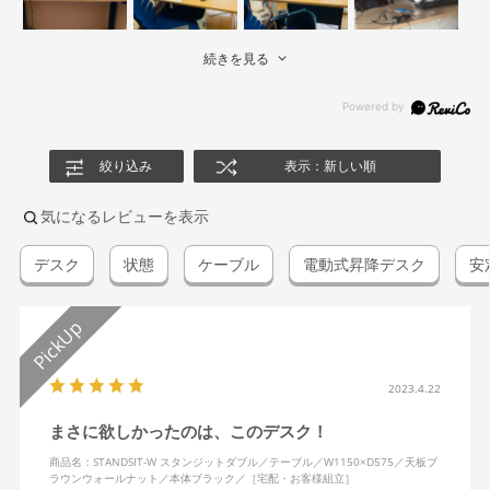
続きを見る
絞り込み
表示：新しい順
気になるレビューを表示
デスク
状態
ケーブル
電動式昇降デスク
安
2023.4.22
まさに欲しかったのは、このデスク！
商品名：STANDSIT-W スタンジットダブル／テーブル／W1150×D575／天板ブ
ラウンウォールナット／本体ブラック／［宅配・お客様組立］