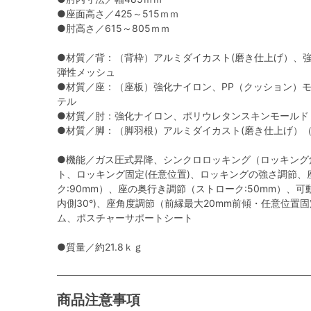
●座面高さ／425～515ｍｍ
●肘高さ／615～805ｍｍ
●材質／背：（背枠）アルミダイカスト(磨き仕上げ）、
弾性メッシュ
●材質／座：（座板）強化ナイロン、PP（クッション）
テル
●材質／肘：強化ナイロン、ポリウレタンスキンモールド
●材質／脚：（脚羽根）アルミダイカスト(磨き仕上げ）
●機能／ガス圧式昇降、シンクロロッキング（ロッキング角
ト、ロッキング固定(任意位置)、ロッキングの強さ調節、
ク:90mm）、座の奥行き調節（ストローク:50mm）、可動
内側30°)、座角度調節（前縁最大20mm前傾・任意位置
ム、ポスチャーサポートシート
●質量／約21.8ｋｇ
商品注意事項