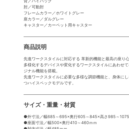
背／ハイバック
肘／可動肘
フレームカラー／ホワイトグレー
座カラー／ダルグレー
キャスター／カーペット用キャスター
商品説明
先進ワークスタイルに対応する 革新的機能と最高の座り
多様化するデバイスや変化するワークスタイルにあわせて
ジナル機能を搭載。
先進ワークスタイルに必要な多様な調節機能と、身体にし
つハイスペックモデルです。
サイズ・重量・材質
●外寸法／幅685～695×奥行605～845×高さ985～107
●座面寸法／幅500×奥行410～460ｍｍ
●肘内寸法／幅485ｍｍ