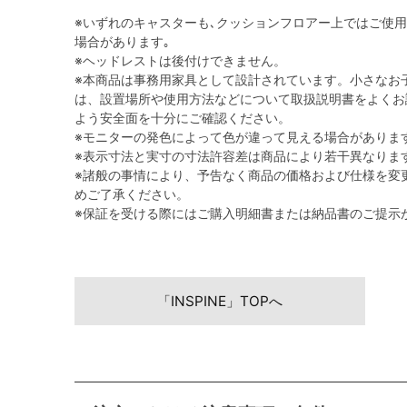
※いずれのキャスターも､クッションフロアー上ではご使
場合があります｡
※ヘッドレストは後付けできません。
※本商品は事務用家具として設計されています。小さなお
は、設置場所や使用方法などについて取扱説明書をよくお
よう安全面を十分にご確認ください。
※モニターの発色によって色が違って見える場合がありま
※表示寸法と実寸の寸法許容差は商品により若干異なりま
※諸般の事情により、予告なく商品の価格および仕様を変
めご了承ください。
※保証を受ける際にはご購入明細書または納品書のご提示
「INSPINE」TOPへ