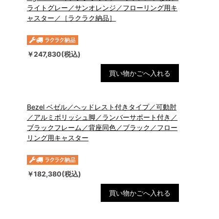
ライトグレー／サンオレンジ／フローリング用キ
ャスター／［ラクラク納品］
￥247,830(税込)
買い物かごへ入れる
Bezel ベゼル／ヘッドレスト付きタイプ／可動肘
／アルミポリッシュ脚／ランバーサポート付き／
ブラックフレーム／背座同色／ブラック／フロー
リング用キャスター
￥182,380(税込)
買い物かごへ入れる