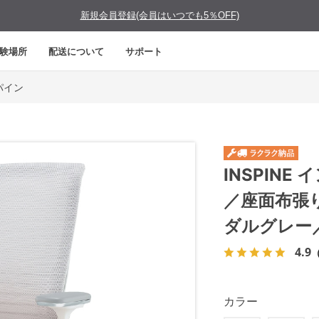
新規会員登録(会員はいつでも5％OFF)
験場所
配送について
サポート
スパイン
INSPIN
／座面布張
ダルグレー
4.9
カラー