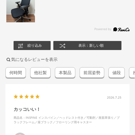
絞り込み
表示：新しい順
気になるレビューを表示
何時間
他社製
本製品
前屈姿勢
値段
2026.7.25
カッコいい！
商品名：INSPINE インスパイン／ヘッドレスト付き／可動肘／座面革張り／ブ
ラックフレーム／座ブラック／フローリング用キャスター