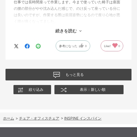
仕事では長時間座って作業します。今まで使っていた椅子は座面
の腰の部分がやや沈み込んだ感じで、のけ反って座っている分に
は良いのですが、作業する際は前屈姿勢になるので座り心地が悪
く腰が痛くなってました。
それに比べて、この椅子は座面が前屈姿勢に調整でき、また背も
続きを読む
たれ部分をワイヤーで張力かけられるので、体重が座面と背もた
れで分散されて長時間座っていても楽に作業できるようになりま
参考になった
0
Like!
0
した。
値段は張りますが実物のショールームで試すこともできるので、
腰回りに不安をある方でしたら一度検討するのをお勧めします。
星の数４つは値段と買ったばかりで耐久性が不明なためですが、
現状は非常に気に入ってます。
もっと見る
絞り込み
表示：新しい順
ホーム
>
チェア・オフィスチェア
>
INSPINE インスパイン