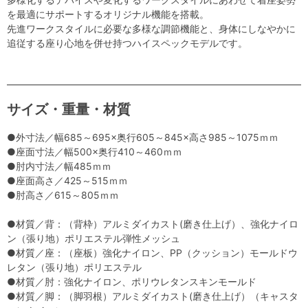
を最適にサポートするオリジナル機能を搭載。
先進ワークスタイルに必要な多様な調節機能と、身体にしなやかに
追従する座り心地を併せ持つハイスペックモデルです。
サイズ・重量・材質
●外寸法／幅685～695×奥行605～845×高さ985～1075ｍｍ
●座面寸法／幅500×奥行410～460ｍｍ
●肘内寸法／幅485ｍｍ
●座面高さ／425～515ｍｍ
●肘高さ／615～805ｍｍ
●材質／背：（背枠）アルミダイカスト(磨き仕上げ）、強化ナイロ
ン（張り地）ポリエステル弾性メッシュ
●材質／座：（座板）強化ナイロン、PP（クッション）モールドウ
レタン（張り地）ポリエステル
●材質／肘：強化ナイロン、ポリウレタンスキンモールド
●材質／脚：（脚羽根）アルミダイカスト(磨き仕上げ）（キャスタ