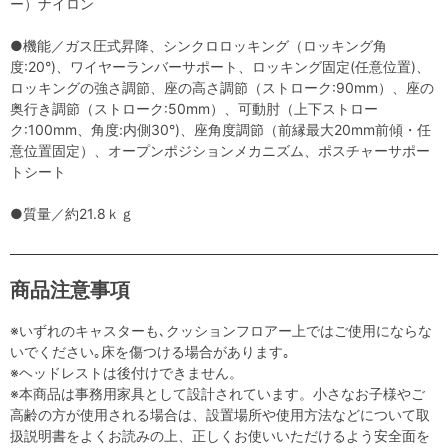
ー）ナイロン
●機能／ガス圧式昇降、シンクロロッキング（ロッキング角
度:20°)、ワイヤーランバーサポート、ロッキング固定(任意位置)、
ロッキングの強さ調節、座の高さ調節（ストローク:90mm）、座の
奥行き調節（ストローク:50mm）、可動肘（上下ストロー
ク:100mm、角度:内側30°)、座角度調節（前縁最大20mm前傾・任
意位置固定）、オープンポジションメカニズム、ポスチャーサポー
トシート
●質量／約21.8ｋｇ
商品注意事項
※いずれのキャスターも､クッションフロアー上ではご使用にならな
いでください｡床を傷つける場合があります｡
※ヘッドレストは後付けできません。
※本商品は事務用家具として設計されています。小さなお子様やご
高齢の方が使用される場合は、設置場所や使用方法などについて取
扱説明書をよくお読みの上、正しくお使いいただけるよう安全面を