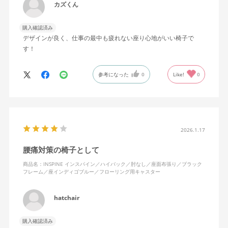
カズくん
購入確認済み
デザインが良く、仕事の最中も疲れない座り心地がいい椅子で
す！
参考になった
0
Like!
0
2026.1.17
腰痛対策の椅子として
商品名：INSPINE インスパイン／ハイバック／肘なし／座面布張り／ブラック
フレーム／座インディゴブルー／フローリング用キャスター
hatchair
購入確認済み