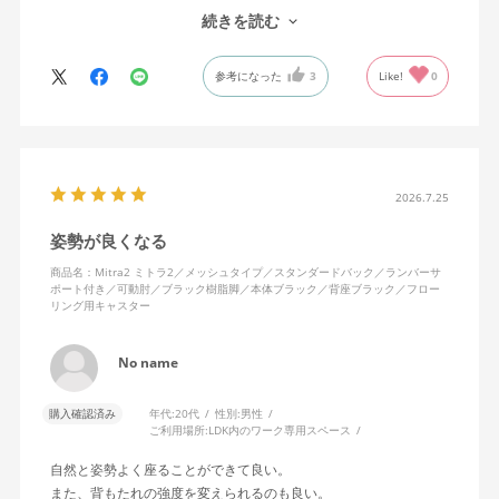
で、ストレスを感じません。
続きを読む
背中はメッシュ素材でハリがあり、沈み込みすぎないところが気
に入っています。色も画像通りのアッシュブルーで、部屋の差し
参考になった
3
Like!
0
色になっています。
キャスターはフローリング用を選びました。とにかく動きが滑ら
かです。子どもが座って遊びそうなので、お子様がいる家庭はち
ょっと注意かもしれません。
座り心地も満足ですし、座面も広いので男性にもちょうど良いと
思います。良い商品に巡り会えてとても嬉しいです。
2026.7.25
姿勢が良くなる
商品名：Mitra2 ミトラ2／メッシュタイプ／スタンダードバック／ランバーサ
ポート付き／可動肘／ブラック樹脂脚／本体ブラック／背座ブラック／フロー
リング用キャスター
No name
購入確認済み
年代:
20代
性別:
男性
ご利用場所:
LDK内のワーク専用スペース
自然と姿勢よく座ることができて良い。
また、背もたれの強度を変えられるのも良い。