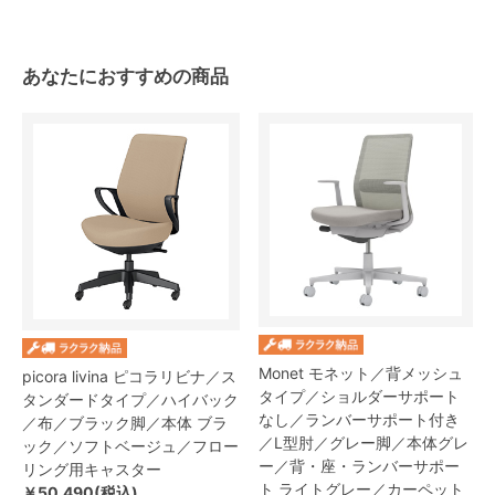
あなたにおすすめの商品
Monet モネット／背メッシュ
picora livina ピコラリビナ／ス
タイプ／ショルダーサポート
タンダードタイプ／ハイバック
なし／ランバーサポート付き
／布／ブラック脚／本体 ブラ
／L型肘／グレー脚／本体グレ
ック／ソフトベージュ／フロー
ー／背・座・ランバーサポー
リング用キャスター
ト ライトグレー／カーペット
￥50,490(税込)