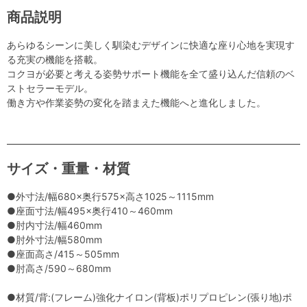
商品説明
あらゆるシーンに美しく馴染むデザインに快適な座り心地を実現す
る充実の機能を搭載。
コクヨが必要と考える姿勢サポート機能を全て盛り込んだ信頼のベ
ストセラーモデル。
働き方や作業姿勢の変化を踏まえた機能へと進化しました。
サイズ・重量・材質
●外寸法/幅680×奥行575×高さ1025～1115mm
●座面寸法/幅495×奥行410～460mm
●肘内寸法/幅460mm
●肘外寸法/幅580mm
●座面高さ/415～505mm
●肘高さ/590～680mm
●材質/背:(フレーム)強化ナイロン(背板)ポリプロピレン(張り地)ポ