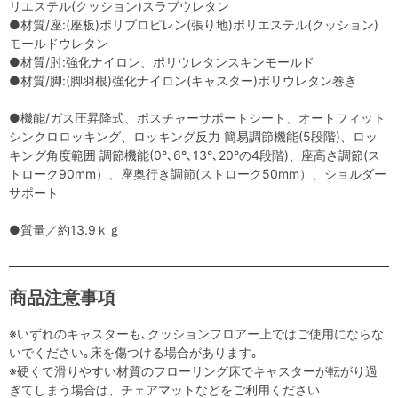
リエステル(クッション)スラブウレタン
●材質/座:(座板)ポリプロピレン(張り地)ポリエステル(クッション)
モールドウレタン
●材質/肘:強化ナイロン、ポリウレタンスキンモールド
●材質/脚:(脚羽根)強化ナイロン(キャスター)ポリウレタン巻き
●機能/ガス圧昇降式、ポスチャーサポートシート、オートフィット
シンクロロッキング、ロッキング反力 簡易調節機能(5段階)、ロッ
キング角度範囲 調節機能(0°､6°､13°､20°の4段階)、座高さ調節(ス
トローク90mm）、座奥行き調節(ストローク50mm）、ショルダー
サポート
●質量／約13.9ｋｇ
商品注意事項
※いずれのキャスターも､クッションフロアー上ではご使用にならな
いでください｡床を傷つける場合があります｡
※硬くて滑りやすい材質のフローリング床でキャスターが転がり過
ぎてしまう場合は、チェアマットなどをご利用ください