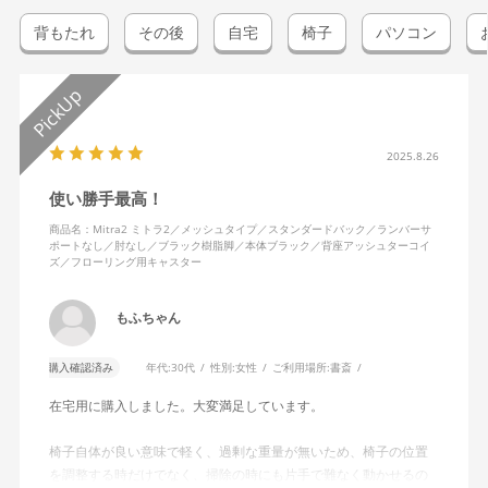
背もたれ
その後
自宅
椅子
パソコン
2025.8.26
使い勝手最高！
商品名：Mitra2 ミトラ2／メッシュタイプ／スタンダードバック／ランバーサ
ポートなし／肘なし／ブラック樹脂脚／本体ブラック／背座アッシュターコイ
ズ／フローリング用キャスター
もふちゃん
購入確認済み
年代:
30代
性別:
女性
ご利用場所:
書斎
在宅用に購入しました。大変満足しています。
椅子自体が良い意味で軽く、過剰な重量が無いため、椅子の位置
を調整する時だけでなく、掃除の時にも片手で難なく動かせるの