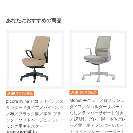
あなたにおすすめの商品
Monet モネット／背メッシュ
picora livina ピコラリビナ／ス
タイプ／ショルダーサポート
タンダードタイプ／ハイバック
なし／ランバーサポート付き
／布／ブラック脚／本体 ブラ
／L型肘／グレー脚／本体グレ
ック／ソフトベージュ／フロー
ー／背・座・ランバーサポー
リング用キャスター
ト ライトグレー／カーペット
￥50,490(税込)