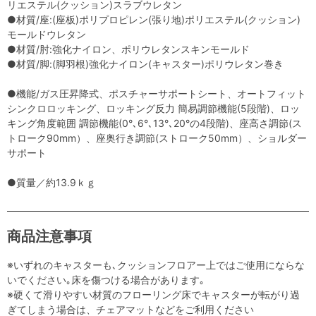
リエステル(クッション)スラブウレタン
●材質/座:(座板)ポリプロピレン(張り地)ポリエステル(クッション)
モールドウレタン
●材質/肘:強化ナイロン、ポリウレタンスキンモールド
●材質/脚:(脚羽根)強化ナイロン(キャスター)ポリウレタン巻き
●機能/ガス圧昇降式、ポスチャーサポートシート、オートフィット
シンクロロッキング、ロッキング反力 簡易調節機能(5段階)、ロッ
キング角度範囲 調節機能(0°､6°､13°､20°の4段階)、座高さ調節(ス
トローク90mm）、座奥行き調節(ストローク50mm）、ショルダー
サポート
●質量／約13.9ｋｇ
商品注意事項
※いずれのキャスターも､クッションフロアー上ではご使用にならな
いでください｡床を傷つける場合があります｡
※硬くて滑りやすい材質のフローリング床でキャスターが転がり過
ぎてしまう場合は、チェアマットなどをご利用ください