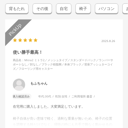
背もたれ
その後
自宅
椅子
パソコン
2025.8.26
使い勝手最高！
商品名：Mitra2 ミトラ2／メッシュタイプ／スタンダードバック／ランバーサ
ポートなし／肘なし／ブラック樹脂脚／本体ブラック／背座アッシュターコイ
ズ／フローリング用キャスター
もふちゃん
購入確認済み
年代:
30代
性別:
女性
ご利用場所:
書斎
在宅用に購入しました。大変満足しています。
椅子自体が良い意味で軽く、過剰な重量が無いため、椅子の位置
を調整する時だけでなく、掃除の時にも片手で難なく動かせるの