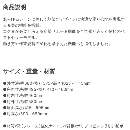
商品説明
あらゆるシーンに美しく馴染むデザインに快適な座り心地を実現す
る充実の機能を搭載。
コクヨが必要と考える姿勢サポート機能を全て盛り込んだ信頼のベ
ストセラーモデル。
働き方や作業姿勢の変化を踏まえた機能へと進化しました。
サイズ・重量・材質
●外寸法/幅680×奥行575×高さ1025～1115mm
●座面寸法/幅495×奥行410～460mm
●肘内寸法/幅460mm
●肘外寸法/幅580mm
●座面高さ/415～505mm
●肘高さ/590～680mm
●材質/背:(フレーム)強化ナイロン(背板)ポリプロピレン(張り地)ポ