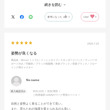
で、ストレスを感じません。
続きを読む
背中はメッシュ素材でハリがあり、沈み込みすぎないところが気
に入っています。色も画像通りのアッシュブルーで、部屋の差し
参考になった
3
Like!
0
色になっています。
キャスターはフローリング用を選びました。とにかく動きが滑ら
かです。子どもが座って遊びそうなので、お子様がいる家庭はち
ょっと注意かもしれません。
座り心地も満足ですし、座面も広いので男性にもちょうど良いと
思います。良い商品に巡り会えてとても嬉しいです。
2026.7.25
姿勢が良くなる
商品名：Mitra2 ミトラ2／メッシュタイプ／スタンダードバック／ランバーサ
ポート付き／可動肘／ブラック樹脂脚／本体ブラック／背座ブラック／フロー
リング用キャスター
No name
購入確認済み
年代:
20代
性別:
男性
ご利用場所:
LDK内のワーク専用スペース
自然と姿勢よく座ることができて良い。
また、背もたれの強度を変えられるのも良い。