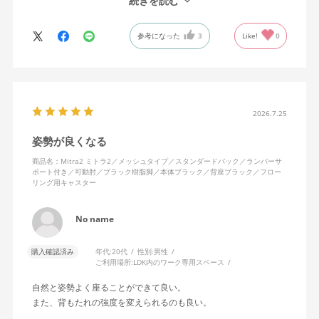
続きを読む
背中はメッシュ素材でハリがあり、沈み込みすぎないところが気
に入っています。色も画像通りのアッシュブルーで、部屋の差し
参考になった
3
Like!
0
色になっています。
キャスターはフローリング用を選びました。とにかく動きが滑ら
かです。子どもが座って遊びそうなので、お子様がいる家庭はち
ょっと注意かもしれません。
座り心地も満足ですし、座面も広いので男性にもちょうど良いと
思います。良い商品に巡り会えてとても嬉しいです。
2026.7.25
姿勢が良くなる
商品名：Mitra2 ミトラ2／メッシュタイプ／スタンダードバック／ランバーサ
ポート付き／可動肘／ブラック樹脂脚／本体ブラック／背座ブラック／フロー
リング用キャスター
No name
購入確認済み
年代:
20代
性別:
男性
ご利用場所:
LDK内のワーク専用スペース
自然と姿勢よく座ることができて良い。
また、背もたれの強度を変えられるのも良い。