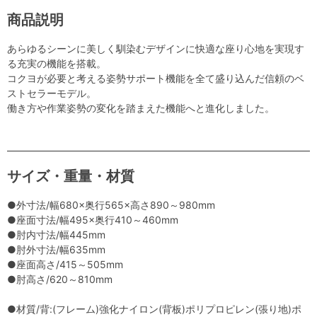
商品説明
あらゆるシーンに美しく馴染むデザインに快適な座り心地を実現す
る充実の機能を搭載。
コクヨが必要と考える姿勢サポート機能を全て盛り込んだ信頼のベ
ストセラーモデル。
働き方や作業姿勢の変化を踏まえた機能へと進化しました。
サイズ・重量・材質
●外寸法/幅680×奥行565×高さ890～980mm
●座面寸法/幅495×奥行410～460mm
●肘内寸法/幅445mm
●肘外寸法/幅635mm
●座面高さ/415～505mm
●肘高さ/620～810mm
●材質/背:(フレーム)強化ナイロン(背板)ポリプロピレン(張り地)ポ