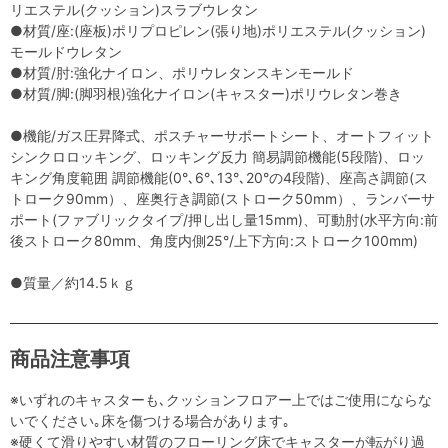
リエステル(クッション)スラブウレタン
●材質/座:(座板)ポリプロピレン(張り地)ポリエステル(クッション)
モールドウレタン
●材質/肘:強化ナイロン、ポリウレタンスキンモールド
●材質/脚:(脚羽根)強化ナイロン(キャスター)ポリウレタン巻き
●機能/ガス圧昇降式、ポスチャーサポートシート、オートフィット
シンクロロッキング、ロッキング反力 簡易調節機能(5段階)、ロッ
キング角度範囲 調節機能(0°､6°､13°､20°の4段階)、座高さ調節(ス
トローク90mm）、座奥行き調節(ストローク50mm）、ランバーサ
ポート(ファブリックタイプ/押し出し量15mm)、可動肘(水平方向:前
後ストローク80mm、角度内側25°/上下方向:ストローク100mm)
●質量／約14.5ｋｇ
商品注意事項
※いずれのキャスターも､クッションフロアー上ではご使用にならな
いでください｡床を傷つける場合があります｡
※硬くて滑りやすい材質のフローリング床でキャスターが転がり過