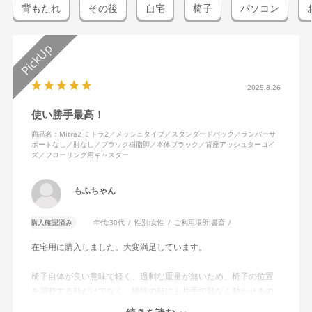
背もたれ
その後
自宅
椅子
パソコン
2025.8.26
使い勝手最高！
商品名：Mitra2 ミトラ2／メッシュタイプ／スタンダードバック／ランバーサ
ポートなし／肘なし／ブラック樹脂脚／本体ブラック／背座アッシュターコイ
ズ／フローリング用キャスター
もふちゃん
購入確認済み
年代:
30代
性別:
女性
ご利用場所:
書斎
在宅用に購入しました。大変満足しています。
椅子自体が良い意味で軽く、過剰な重量が無いため、椅子の位置
を調整する時だけでなく、掃除の時にも片手で難なく動かせるの
で、ストレスを感じません。