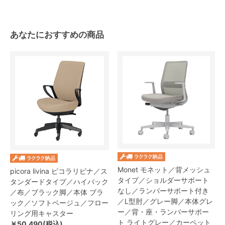
あなたにおすすめの商品
Monet モネット／背メッシュ
picora livina ピコラリビナ／ス
タイプ／ショルダーサポート
タンダードタイプ／ハイバック
なし／ランバーサポート付き
／布／ブラック脚／本体 ブラ
／L型肘／グレー脚／本体グレ
ック／ソフトベージュ／フロー
ー／背・座・ランバーサポー
リング用キャスター
ト ライトグレー／カーペット
￥50,490(税込)