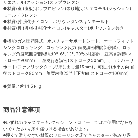
リエステル(クッション)スラブウレタン
●材質/座:(座板)ポリプロピレン(張り地)ポリエステル(クッション)
モールドウレタン
●材質/肘:強化ナイロン、ポリウレタンスキンモールド
●材質/脚:(脚羽根)強化ナイロン(キャスター)ポリウレタン巻き
●機能/ガス圧昇降式、ポスチャーサポートシート、オートフィット
シンクロロッキング、ロッキング反力 簡易調節機能(5段階)、ロッ
キング角度範囲 調節機能(0°､6°､13°､20°の4段階)、座高さ調節(ス
トローク90mm）、座奥行き調節(ストローク50mm）、ランバーサ
ポート(ファブリックタイプ/押し出し量15mm)、可動肘(水平方向:前
後ストローク80mm、角度内側25°/上下方向:ストローク100mm)
●質量／約14.5ｋｇ
商品注意事項
※いずれのキャスターも､クッションフロアー上ではご使用にならな
いでください｡床を傷つける場合があります｡
※硬くて滑りやすい材質のフローリング床でキャスターが転がり過