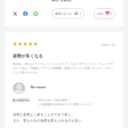
背中はメッシュ素材でハリがあり、沈み込みすぎないところが気
に入っています。色も画像通りのアッシュブルーで、部屋の差し
参考になった
3
Like!
0
色になっています。
キャスターはフローリング用を選びました。とにかく動きが滑ら
かです。子どもが座って遊びそうなので、お子様がいる家庭はち
ょっと注意かもしれません。
座り心地も満足ですし、座面も広いので男性にもちょうど良いと
思います。良い商品に巡り会えてとても嬉しいです。
2026.7.25
姿勢が良くなる
商品名：Mitra2 ミトラ2／メッシュタイプ／スタンダードバック／ランバーサ
ポート付き／可動肘／ブラック樹脂脚／本体ブラック／背座ブラック／フロー
リング用キャスター
No name
購入確認済み
年代:
20代
性別:
男性
ご利用場所:
LDK内のワーク専用スペース
自然と姿勢よく座ることができて良い。
また、背もたれの強度を変えられるのも良い。