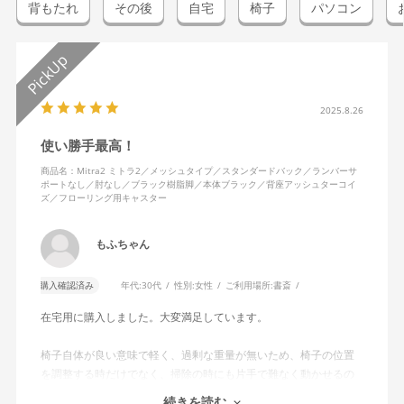
背もたれ
その後
自宅
椅子
パソコン
2025.8.26
使い勝手最高！
商品名：Mitra2 ミトラ2／メッシュタイプ／スタンダードバック／ランバーサ
ポートなし／肘なし／ブラック樹脂脚／本体ブラック／背座アッシュターコイ
ズ／フローリング用キャスター
もふちゃん
購入確認済み
年代:
30代
性別:
女性
ご利用場所:
書斎
在宅用に購入しました。大変満足しています。
椅子自体が良い意味で軽く、過剰な重量が無いため、椅子の位置
を調整する時だけでなく、掃除の時にも片手で難なく動かせるの
で、ストレスを感じません。
続きを読む