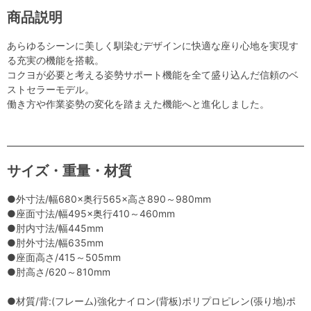
商品説明
あらゆるシーンに美しく馴染むデザインに快適な座り心地を実現す
る充実の機能を搭載。
コクヨが必要と考える姿勢サポート機能を全て盛り込んだ信頼のベ
ストセラーモデル。
働き方や作業姿勢の変化を踏まえた機能へと進化しました。
サイズ・重量・材質
●外寸法/幅680×奥行565×高さ890～980mm
●座面寸法/幅495×奥行410～460mm
●肘内寸法/幅445mm
●肘外寸法/幅635mm
●座面高さ/415～505mm
●肘高さ/620～810mm
●材質/背:(フレーム)強化ナイロン(背板)ポリプロピレン(張り地)ポ