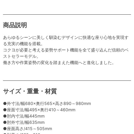
商品説明
あらゆるシーンに美しく馴染むデザインに快適な座り心地を実現す
る充実の機能を搭載。
コクヨが必要と考える姿勢サポート機能を全て盛り込んだ信頼のベ
ストセラーモデル。
働き方や作業姿勢の変化を踏まえた機能へと進化しました。
サイズ・重量・材質
●外寸法/幅680×奥行565×高さ890～980mm
●座面寸法/幅495×奥行410～460mm
●肘内寸法/幅445mm
●肘外寸法/幅635mm
●座面高さ/415～505mm