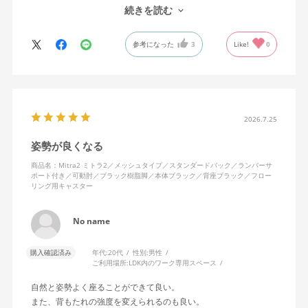
で、ストレスを感じません。
続きを読む
背中はメッシュ素材でハリがあり、沈み込みすぎないところが気
に入っています。色も画像通りのアッシュブルーで、部屋の差し
参考になった
3
Like!
0
色になっています。
キャスターはフローリング用を選びました。とにかく動きが滑ら
かです。子どもが座って遊びそうなので、お子様がいる家庭はち
ょっと注意かもしれません。
座り心地も満足ですし、座面も広いので男性にもちょうど良いと
思います。良い商品に巡り会えてとても嬉しいです。
2026.7.25
姿勢が良くなる
商品名：Mitra2 ミトラ2／メッシュタイプ／スタンダードバック／ランバーサ
ポート付き／可動肘／ブラック樹脂脚／本体ブラック／背座ブラック／フロー
リング用キャスター
No name
購入確認済み
年代:
20代
性別:
男性
ご利用場所:
LDK内のワーク専用スペース
自然と姿勢よく座ることができて良い。
また、背もたれの強度を変えられるのも良い。