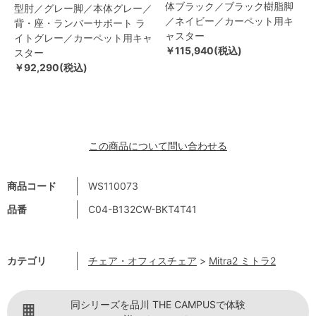
体ブラック／ブラック樹脂脚
型肘／グレー脚／本体グレー／
／ネイビー／カーペット用キ
背・座・ランバーサポート ラ
ャスター
イトグレー／カーペット用キャ
￥115,940(税込)
スター
￥92,290(税込)
この商品について問い合わせる
商品コード
WS110073
品番
C04-B132CW-BKT4T41
カテゴリ
チェア・オフィスチェア
>
Mitra2 ミトラ2
同シリーズを品川 THE CAMPUSで体験