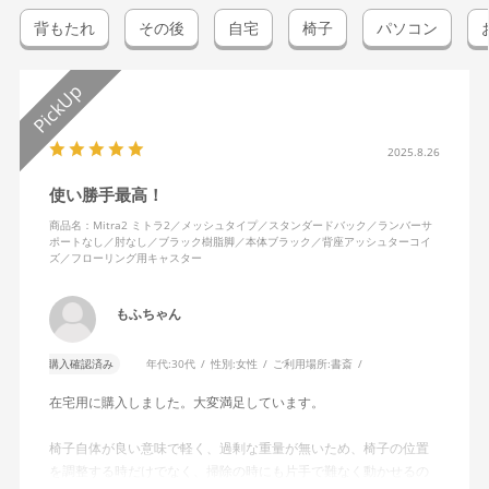
背もたれ
その後
自宅
椅子
パソコン
2025.8.26
使い勝手最高！
商品名：Mitra2 ミトラ2／メッシュタイプ／スタンダードバック／ランバーサ
ポートなし／肘なし／ブラック樹脂脚／本体ブラック／背座アッシュターコイ
ズ／フローリング用キャスター
もふちゃん
購入確認済み
年代:
30代
性別:
女性
ご利用場所:
書斎
在宅用に購入しました。大変満足しています。
椅子自体が良い意味で軽く、過剰な重量が無いため、椅子の位置
を調整する時だけでなく、掃除の時にも片手で難なく動かせるの