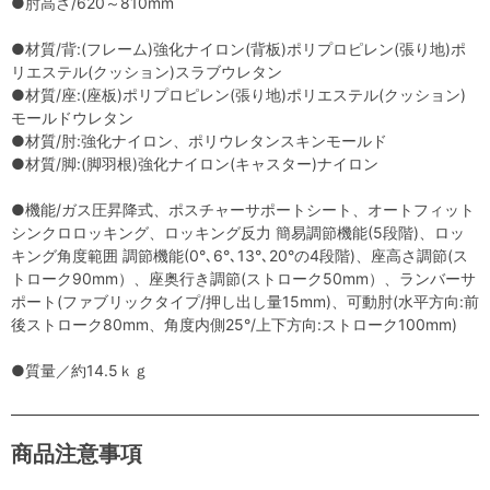
●肘高さ/620～810mm
●材質/背:(フレーム)強化ナイロン(背板)ポリプロピレン(張り地)ポ
リエステル(クッション)スラブウレタン
●材質/座:(座板)ポリプロピレン(張り地)ポリエステル(クッション)
モールドウレタン
●材質/肘:強化ナイロン、ポリウレタンスキンモールド
●材質/脚:(脚羽根)強化ナイロン(キャスター)ナイロン
●機能/ガス圧昇降式、ポスチャーサポートシート、オートフィット
シンクロロッキング、ロッキング反力 簡易調節機能(5段階)、ロッ
キング角度範囲 調節機能(0°､6°､13°､20°の4段階)、座高さ調節(ス
トローク90mm）、座奥行き調節(ストローク50mm）、ランバーサ
ポート(ファブリックタイプ/押し出し量15mm)、可動肘(水平方向:前
後ストローク80mm、角度内側25°/上下方向:ストローク100mm)
●質量／約14.5ｋｇ
商品注意事項