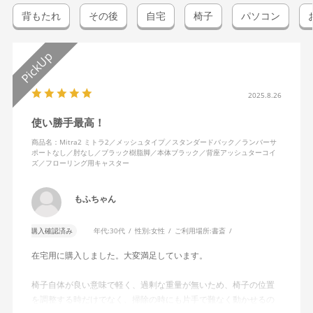
背もたれ
その後
自宅
椅子
パソコン
2025.8.26
使い勝手最高！
商品名：Mitra2 ミトラ2／メッシュタイプ／スタンダードバック／ランバーサ
ポートなし／肘なし／ブラック樹脂脚／本体ブラック／背座アッシュターコイ
ズ／フローリング用キャスター
もふちゃん
購入確認済み
年代:
30代
性別:
女性
ご利用場所:
書斎
在宅用に購入しました。大変満足しています。
椅子自体が良い意味で軽く、過剰な重量が無いため、椅子の位置
を調整する時だけでなく、掃除の時にも片手で難なく動かせるの