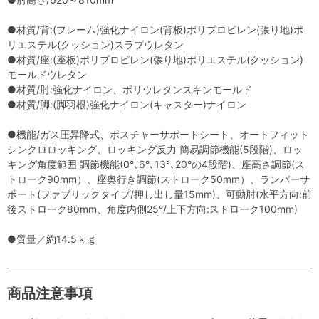
●材質/背:(フレーム)強化ナイロン(背板)ポリプロピレン(張り地)ポ
リエステル(クッション)スラブウレタン
●材質/座:(座板)ポリプロピレン(張り地)ポリエステル(クッション)
モールドウレタン
●材質/肘:強化ナイロン、ポリウレタンスキンモールド
●材質/脚:(脚羽根)強化ナイロン(キャスター)ナイロン
●機能/ガス圧昇降式、ポスチャーサポートシート、オートフィット
シンクロロッキング、ロッキング反力 簡易調節機能(5段階)、ロッ
キング角度範囲 調節機能(0°､6°､13°､20°の4段階)、座高さ調節(ス
トローク90mm）、座奥行き調節(ストローク50mm）、ランバーサ
ポート(ファブリックタイプ/押し出し量15mm)、可動肘(水平方向:前
後ストローク80mm、角度内側25°/上下方向:ストローク100mm)
●質量／約14.5ｋｇ
商品注意事項