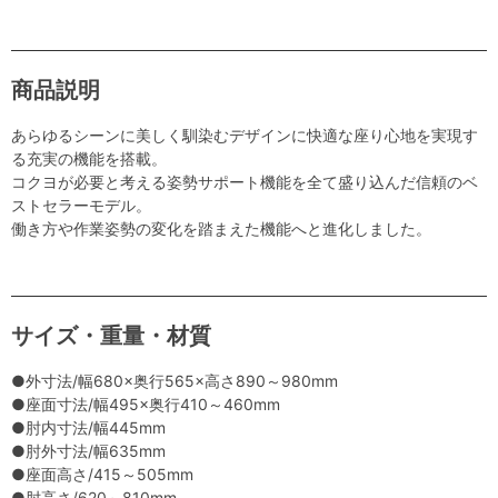
商品説明
あらゆるシーンに美しく馴染むデザインに快適な座り心地を実現す
る充実の機能を搭載。
コクヨが必要と考える姿勢サポート機能を全て盛り込んだ信頼のベ
ストセラーモデル。
働き方や作業姿勢の変化を踏まえた機能へと進化しました。
サイズ・重量・材質
●外寸法/幅680×奥行565×高さ890～980mm
●座面寸法/幅495×奥行410～460mm
●肘内寸法/幅445mm
●肘外寸法/幅635mm
●座面高さ/415～505mm
●肘高さ/620～810mm