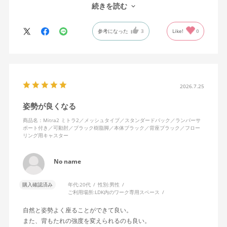
で、ストレスを感じません。
続きを読む
背中はメッシュ素材でハリがあり、沈み込みすぎないところが気
に入っています。色も画像通りのアッシュブルーで、部屋の差し
参考になった
3
Like!
0
色になっています。
キャスターはフローリング用を選びました。とにかく動きが滑ら
かです。子どもが座って遊びそうなので、お子様がいる家庭はち
ょっと注意かもしれません。
座り心地も満足ですし、座面も広いので男性にもちょうど良いと
思います。良い商品に巡り会えてとても嬉しいです。
2026.7.25
姿勢が良くなる
商品名：Mitra2 ミトラ2／メッシュタイプ／スタンダードバック／ランバーサ
ポート付き／可動肘／ブラック樹脂脚／本体ブラック／背座ブラック／フロー
リング用キャスター
No name
購入確認済み
年代:
20代
性別:
男性
ご利用場所:
LDK内のワーク専用スペース
自然と姿勢よく座ることができて良い。
また、背もたれの強度を変えられるのも良い。