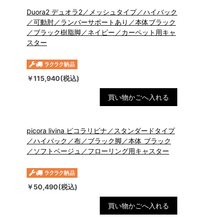
Duora2 デュオラ2／メッシュタイプ／ハイバック
／可動肘／ランバーサポートあり／本体ブラック
／ブラック樹脂脚／ネイビー／カーペット用キャ
スター
￥115,940(税込)
買い物かごへ入れる
picora livina ピコラリビナ／スタンダードタイプ
／ハイバック／布／ブラック脚／本体 ブラック
／ソフトベージュ／フローリング用キャスター
￥50,490(税込)
買い物かごへ入れる