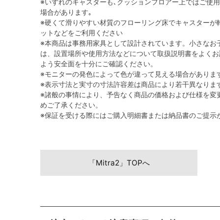
※いずれのキャスターも､クッションフロアー上ではご使
場合があります｡
※硬くて滑りやすい材質のフローリング床でキャスターが
ットなどをご利用ください
※本商品は事務用家具として設計されています。小さなお
は、設置場所や使用方法などについて取扱説明書をよくお
よう安全面を十分にご確認ください。
※モニターの発色によって色が違って見える場合がありま
※表示寸法と実寸の寸法許容差は商品により若干異なりま
※諸般の事情により、予告なく商品の価格および仕様を変
めご了承ください。
※保証を受ける際にはご購入明細書または納品書のご提示
「Mitra2」TOPへ