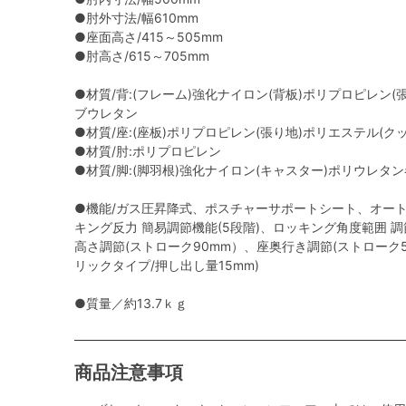
●肘外寸法/幅610mm
●座面高さ/415～505mm
●肘高さ/615～705mm
●材質/背:(フレーム)強化ナイロン(背板)ポリプロピレン(
ブウレタン
●材質/座:(座板)ポリプロピレン(張り地)ポリエステル(
●材質/肘:ポリプロピレン
●材質/脚:(脚羽根)強化ナイロン(キャスター)ポリウレタ
●機能/ガス圧昇降式、ポスチャーサポートシート、オー
キング反力 簡易調節機能(5段階)、ロッキング角度範囲 調節機能
高さ調節(ストローク90mm）、座奥行き調節(ストローク
リックタイプ/押し出し量15mm)
●質量／約13.7ｋｇ
商品注意事項