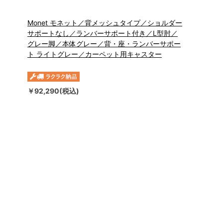
Monet モネット／背メッシュタイプ／ショルダー
サポートなし／ランバーサポート付き／L型肘／
グレー脚／本体グレー／背・座・ランバーサポー
ト ライトグレー／カーペット用キャスター
￥92,290(税込)