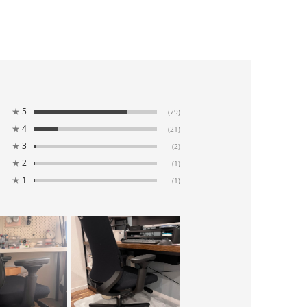
★
5
(79)
★
4
(21)
★
3
(2)
★
2
(1)
★
1
(1)