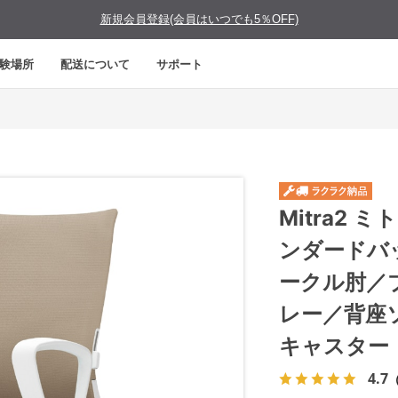
新規会員登録(会員はいつでも5％OFF)
験場所
配送について
サポート
Mitra2
ンダードバ
ークル肘／
レー／背座
キャスター
4.7
（