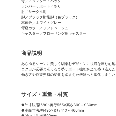
背／スタンダードバック
ランバーサポート／あり
肘／サークル肘
脚／ブラック樹脂脚（色ブラック）
本体色／ホワイトグレー
背座カラー／ソフトベージュ
キャスター／フローリング用キャスター
商品説明
あらゆるシーンに美しく馴染むデザインに快適な座り心地
コクヨが必要と考える姿勢サポート機能を全て盛り込んだ
働き方や作業姿勢の変化を踏まえた機能へと進化しました
サイズ・重量・材質
●外寸法/幅680×奥行565×高さ890～980mm
●座面寸法/幅495×奥行410～460mm
●肘内寸法/幅500mm