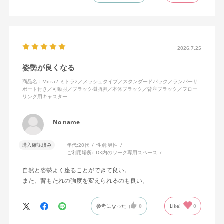
キャスターはフローリング用を選びました。とにかく動きが滑ら
かです。子どもが座って遊びそうなので、お子様がいる家庭はち
ょっと注意かもしれません。
座り心地も満足ですし、座面も広いので男性にもちょうど良いと
思います。良い商品に巡り会えてとても嬉しいです。
2026.7.25
姿勢が良くなる
商品名：Mitra2 ミトラ2／メッシュタイプ／スタンダードバック／ランバーサ
ポート付き／可動肘／ブラック樹脂脚／本体ブラック／背座ブラック／フロー
リング用キャスター
No name
購入確認済み
年代:
20代
性別:
男性
ご利用場所:
LDK内のワーク専用スペース
自然と姿勢よく座ることができて良い。
また、背もたれの強度を変えられるのも良い。
参考になった
0
Like!
0