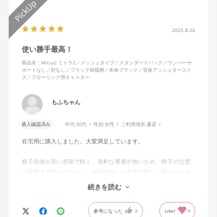
2025.8.26
使い勝手最高！
商品名：Mitra2 ミトラ2／メッシュタイプ／スタンダードバック／ランバーサ
ポートなし／肘なし／ブラック樹脂脚／本体ブラック／背座アッシュターコイ
ズ／フローリング用キャスター
もふちゃん
購入確認済み
年代:
30代
性別:
女性
ご利用場所:
書斎
在宅用に購入しました。大変満足しています。
椅子自体が良い意味で軽く、過剰な重量が無いため、椅子の位置
を調整する時だけでなく、掃除の時にも片手で難なく動かせるの
で、ストレスを感じません。
続きを読む
背中はメッシュ素材でハリがあり、沈み込みすぎないところが気
に入っています。色も画像通りのアッシュブルーで、部屋の差し
参考になった
3
Like!
0
色になっています。