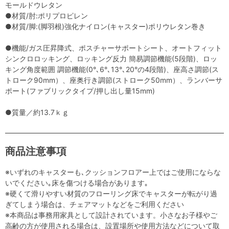
モールドウレタン
●材質/肘:ポリプロピレン
●材質/脚:(脚羽根)強化ナイロン(キャスター)ポリウレタン巻き
●機能/ガス圧昇降式、ポスチャーサポートシート、オートフィット
シンクロロッキング、ロッキング反力 簡易調節機能(5段階)、ロッ
キング角度範囲 調節機能(0°､6°､13°､20°の4段階)、座高さ調節(ス
トローク90mm）、座奥行き調節(ストローク50mm）、ランバーサ
ポート(ファブリックタイプ/押し出し量15mm)
●質量／約13.7ｋｇ
商品注意事項
※いずれのキャスターも､クッションフロアー上ではご使用にならな
いでください｡床を傷つける場合があります｡
※硬くて滑りやすい材質のフローリング床でキャスターが転がり過
ぎてしまう場合は、チェアマットなどをご利用ください
※本商品は事務用家具として設計されています。小さなお子様やご
高齢の方が使用される場合は、設置場所や使用方法などについて取