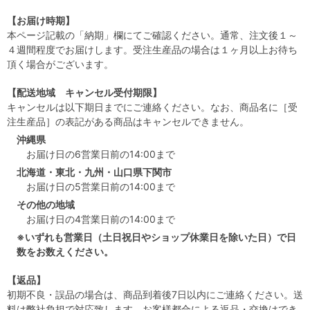
【お届け時期】
本ページ記載の「納期」欄にてご確認ください。通常、注文後１～
４週間程度でお届けします。受注生産品の場合は１ヶ月以上お待ち
頂く場合がございます。
【配送地域 キャンセル受付期限】
キャンセルは以下期日までにご連絡ください。なお、商品名に［受
注生産品］の表記がある商品はキャンセルできません。
沖縄県
お届け日の6営業日前の14:00まで
北海道・東北・九州・山口県下関市
お届け日の5営業日前の14:00まで
その他の地域
お届け日の4営業日前の14:00まで
※いずれも営業日（土日祝日やショップ休業日を除いた日）で日
数をお数えください。
【返品】
初期不良・誤品の場合は、商品到着後7日以内にご連絡ください。送
料は弊社負担で対応致します。お客様都合による返品・交換はでき