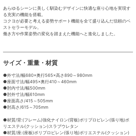
あらゆるシーンに美しく馴染むデザインに快適な座り心地を実現す
る充実の機能を搭載。
コクヨが必要と考える姿勢サポート機能を全て盛り込んだ信頼のベ
ストセラーモデル。
働き方や作業姿勢の変化を踏まえた機能へと進化しました。
サイズ・重量・材質
●外寸法/幅680×奥行565×高さ890～980mm
●座面寸法/幅495×奥行410～460mm
●肘内寸法/幅500mm
●肘外寸法/幅610mm
●座面高さ/415～505mm
●肘高さ/615～705mm
●材質/背:(フレーム)強化ナイロン(背板)ポリプロピレン(張り地)ポ
リエステル(クッション)スラブウレタン
●材質/座:(座板)ポリプロピレン(張り地)ポリエステル(クッション)