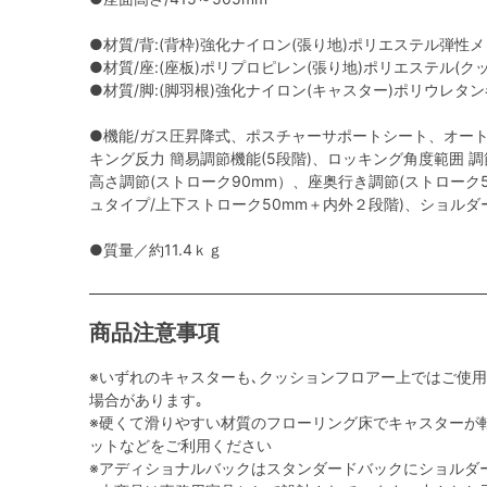
●材質/背:(背枠)強化ナイロン(張り地)ポリエステル弾性
●材質/座:(座板)ポリプロピレン(張り地)ポリエステル(
●材質/脚:(脚羽根)強化ナイロン(キャスター)ポリウレタ
●機能/ガス圧昇降式、ポスチャーサポートシート、オー
キング反力 簡易調節機能(5段階)、ロッキング角度範囲 調節機能
高さ調節(ストローク90mm）、座奥行き調節(ストローク
ュタイプ/上下ストローク50mm＋内外２段階)、ショルダ
●質量／約11.4ｋｇ
商品注意事項
※いずれのキャスターも､クッションフロアー上ではご使
場合があります｡
※硬くて滑りやすい材質のフローリング床でキャスターが
ットなどをご利用ください
※アディショナルバックはスタンダードバックにショルダ