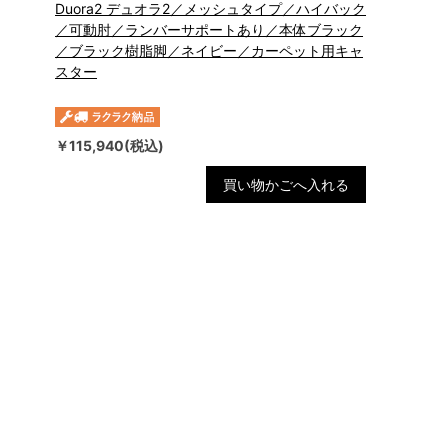
Duora2 デュオラ2／メッシュタイプ／ハイバック
／可動肘／ランバーサポートあり／本体ブラック
／ブラック樹脂脚／ネイビー／カーペット用キャ
スター
￥115,940(税込)
買い物かごへ入れる