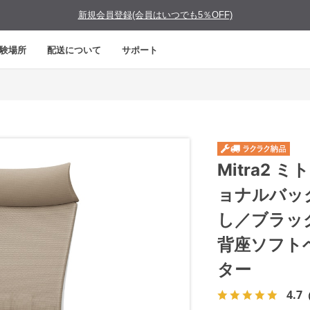
新規会員登録(会員はいつでも5％OFF)
験場所
配送について
サポート
Mitra2
ョナルバッ
し／ブラッ
背座ソフト
ター
4.7
（