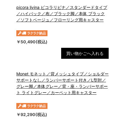
picora livina ピコラリビナ／スタンダードタイプ
／ハイバック／布／ブラック脚／本体 ブラック
／ソフトベージュ／フローリング用キャスター
￥50,490(税込)
買い物かごへ入れる
Monet モネット／背メッシュタイプ／ショルダー
サポートなし／ランバーサポート付き／L型肘／
グレー脚／本体グレー／背・座・ランバーサポー
ト ライトグレー／カーペット用キャスター
￥92,290(税込)