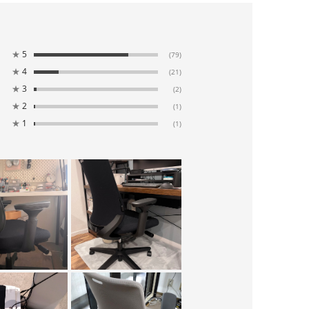
★
5
(79)
★
4
(21)
★
3
(2)
★
2
(1)
★
1
(1)