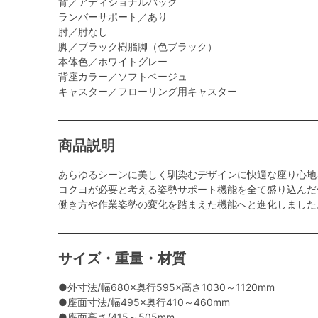
背／アディショナルバック
ランバーサポート／あり
肘／肘なし
脚／ブラック樹脂脚（色ブラック）
本体色／ホワイトグレー
背座カラー／ソフトベージュ
キャスター／フローリング用キャスター
商品説明
あらゆるシーンに美しく馴染むデザインに快適な座り心地
コクヨが必要と考える姿勢サポート機能を全て盛り込んだ
働き方や作業姿勢の変化を踏まえた機能へと進化しました
サイズ・重量・材質
●外寸法/幅680×奥行595×高さ1030～1120mm
●座面寸法/幅495×奥行410～460mm
●座面高さ/415～505mm