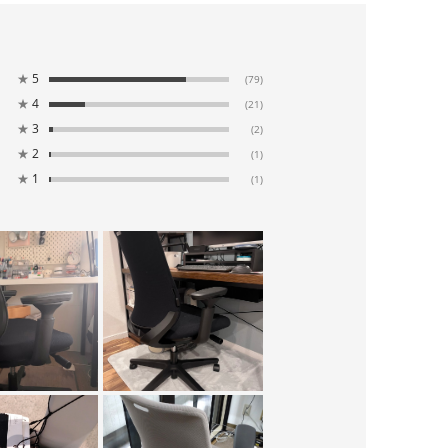
★
5
(79)
★
4
(21)
★
3
(2)
★
2
(1)
★
1
(1)