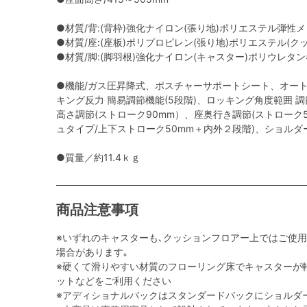
●材質/背:(背枠)強化ナイロン(張り地)ポリエステル弾性
●材質/座:(座板)ポリプロピレン(張り地)ポリエステル(
●材質/脚:(脚羽根)強化ナイロン(キャスター)ポリウレタ
●機能/ガス圧昇降式、ポスチャーサポートシート、オー
キング反力 簡易調節機能(5段階)、ロッキング角度範囲 調節機能
高さ調節(ストローク90mm）、座奥行き調節(ストローク
ュタイプ/上下ストローク50mm＋内外２段階)、ショルダ
●質量／約11.4ｋｇ
商品注意事項
※いずれのキャスターも､クッションフロアー上ではご使
場合があります｡
※硬くて滑りやすい材質のフローリング床でキャスターが
ットなどをご利用ください
※アディショナルバックはスタンダードバックにショルダ