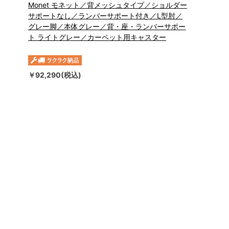
Monet モネット／背メッシュタイプ／ショルダー
サポートなし／ランバーサポート付き／L型肘／
グレー脚／本体グレー／背・座・ランバーサポー
ト ライトグレー／カーペット用キャスター
￥92,290(税込)