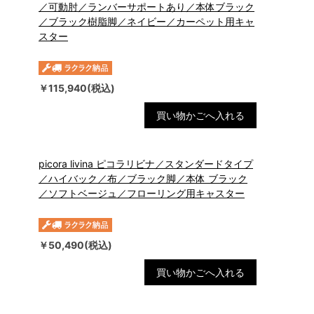
／可動肘／ランバーサポートあり／本体ブラック
／ブラック樹脂脚／ネイビー／カーペット用キャ
スター
￥115,940(税込)
買い物かごへ入れる
picora livina ピコラリビナ／スタンダードタイプ
／ハイバック／布／ブラック脚／本体 ブラック
／ソフトベージュ／フローリング用キャスター
￥50,490(税込)
買い物かごへ入れる