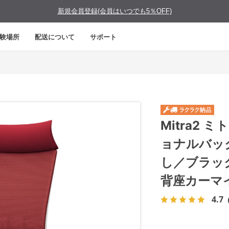
新規会員登録(会員はいつでも5％OFF)
験場所
配送について
サポート
Mitra2
ョナルバッ
し／ブラッ
背座カーマ
4.7
（