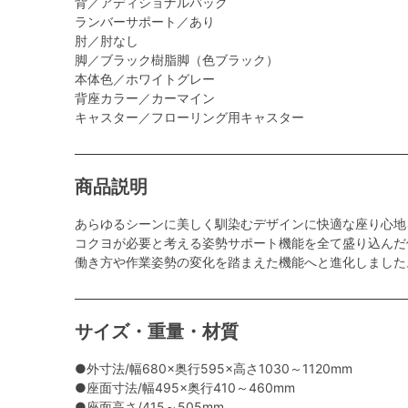
背／アディショナルバック
ランバーサポート／あり
肘／肘なし
脚／ブラック樹脂脚（色ブラック）
本体色／ホワイトグレー
背座カラー／カーマイン
キャスター／フローリング用キャスター
商品説明
あらゆるシーンに美しく馴染むデザインに快適な座り心地
コクヨが必要と考える姿勢サポート機能を全て盛り込んだ
働き方や作業姿勢の変化を踏まえた機能へと進化しました
サイズ・重量・材質
●外寸法/幅680×奥行595×高さ1030～1120mm
●座面寸法/幅495×奥行410～460mm
●座面高さ/415～505mm