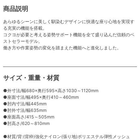
商品説明
あらゆるシーンに美しく馴染むデザインに快適な座り心地を実現す
る充実の機能を搭載。
コクヨが必要と考える姿勢サポート機能を全て盛り込んだ信頼のベ
ストセラーモデル。
働き方や作業姿勢の変化を踏まえた機能へと進化しました。
サイズ・重量・材質
●外寸法/幅680×奥行595×高さ1030～1120mm
●座面寸法/幅495×奥行410～460mm
●肘内寸法/幅445mm
●肘外寸法/幅635mm
●座面高さ/415～505mm
●肘高さ/620～810mm
●材質/背:(背枠)強化ナイロン(張り地)ポリエステル弾性メッシュ