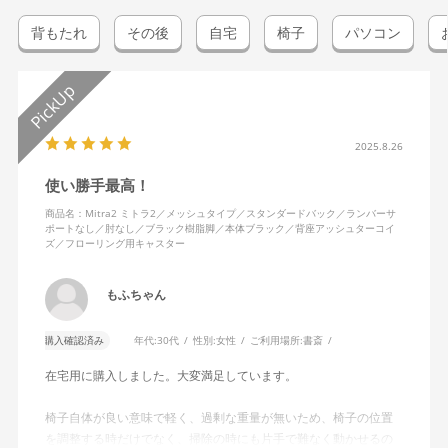
背もたれ
その後
自宅
椅子
パソコン
2025.8.26
使い勝手最高！
商品名：Mitra2 ミトラ2／メッシュタイプ／スタンダードバック／ランバーサ
ポートなし／肘なし／ブラック樹脂脚／本体ブラック／背座アッシュターコイ
ズ／フローリング用キャスター
もふちゃん
購入確認済み
年代:
30代
性別:
女性
ご利用場所:
書斎
在宅用に購入しました。大変満足しています。
椅子自体が良い意味で軽く、過剰な重量が無いため、椅子の位置
を調整する時だけでなく、掃除の時にも片手で難なく動かせるの