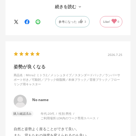
で、ストレスを感じません。
続きを読む
背中はメッシュ素材でハリがあり、沈み込みすぎないところが気
に入っています。色も画像通りのアッシュブルーで、部屋の差し
参考になった
3
Like!
0
色になっています。
キャスターはフローリング用を選びました。とにかく動きが滑ら
かです。子どもが座って遊びそうなので、お子様がいる家庭はち
ょっと注意かもしれません。
座り心地も満足ですし、座面も広いので男性にもちょうど良いと
思います。良い商品に巡り会えてとても嬉しいです。
2026.7.25
姿勢が良くなる
商品名：Mitra2 ミトラ2／メッシュタイプ／スタンダードバック／ランバーサ
ポート付き／可動肘／ブラック樹脂脚／本体ブラック／背座ブラック／フロー
リング用キャスター
No name
購入確認済み
年代:
20代
性別:
男性
ご利用場所:
LDK内のワーク専用スペース
自然と姿勢よく座ることができて良い。
また、背もたれの強度を変えられるのも良い。