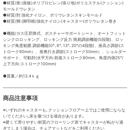
●材質/座:(座板)ポリプロピレン(張り地)ポリエステル(クッション)
モールドウレタン
●材質/肘:強化ナイロン、ポリウレタンスキンモールド
●材質/脚:(脚羽根)強化ナイロン(キャスター)ポリウレタン巻き
●機能/ガス圧昇降式、ポスチャーサポートシート、オートフィット
シンクロロッキング、ロッキング反力 簡易調節機能(5段階)、ロッ
キング角度範囲 調節機能(0°､6°､13°､20°の4段階)、座高さ調節(ス
トローク90mm）、座奥行き調節(ストローク50mm）、ショルダー
サポート、可動肘(水平方向:前後ストローク80mm、角度内側25°/
上下方向:ストローク100mm)
●質量／約13.4ｋｇ
商品注意事項
※いずれのキャスターも､クッションフロアー上ではご使用にならな
いでください｡床を傷つける場合があります｡
※硬くて滑りやすい材質のフローリング床でキャスターが転がり過
ぎてしまう場合は、チェアマットなどをご利用ください