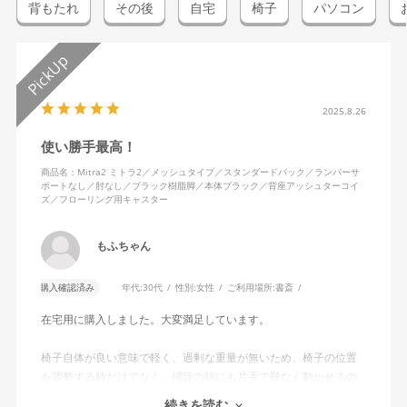
背もたれ
その後
自宅
椅子
パソコン
2025.8.26
使い勝手最高！
商品名：Mitra2 ミトラ2／メッシュタイプ／スタンダードバック／ランバーサ
ポートなし／肘なし／ブラック樹脂脚／本体ブラック／背座アッシュターコイ
ズ／フローリング用キャスター
もふちゃん
購入確認済み
年代:
30代
性別:
女性
ご利用場所:
書斎
在宅用に購入しました。大変満足しています。
椅子自体が良い意味で軽く、過剰な重量が無いため、椅子の位置
を調整する時だけでなく、掃除の時にも片手で難なく動かせるの
で、ストレスを感じません。
続きを読む