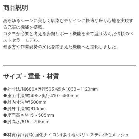
商品説明
あらゆるシーンに美しく馴染むデザインに快適な座り心地を実現す
る充実の機能を搭載。
コクヨが必要と考える姿勢サポート機能を全て盛り込んだ信頼のベ
ストセラーモデル。
働き方や作業姿勢の変化を踏まえた機能へと進化しました。
サイズ・重量・材質
●外寸法/幅680×奥行595×高さ1030～1120mm
●座面寸法/幅495×奥行410～460mm
●肘内寸法/幅500mm
●肘外寸法/幅610mm
●座面高さ/415～505mm
●肘高さ/615～705mm
●材質/背:(背枠)強化ナイロン(張り地)ポリエステル弾性メッシュ