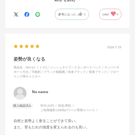
背中はメッシュ素材でハリがあり、沈み込みすぎないところが気
に入っています。色も画像通りのアッシュブルーで、部屋の差し
参考になった
3
Like!
0
色になっています。
キャスターはフローリング用を選びました。とにかく動きが滑ら
かです。子どもが座って遊びそうなので、お子様がいる家庭はち
ょっと注意かもしれません。
座り心地も満足ですし、座面も広いので男性にもちょうど良いと
思います。良い商品に巡り会えてとても嬉しいです。
2026.7.25
姿勢が良くなる
商品名：Mitra2 ミトラ2／メッシュタイプ／スタンダードバック／ランバーサ
ポート付き／可動肘／ブラック樹脂脚／本体ブラック／背座ブラック／フロー
リング用キャスター
No name
購入確認済み
年代:
20代
性別:
男性
ご利用場所:
LDK内のワーク専用スペース
自然と姿勢よく座ることができて良い。
また、背もたれの強度を変えられるのも良い。