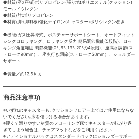
●材質/座:(座板)ポリプロピレン(張り地)ポリエステル(クッション)
モールドウレタン
●材質/肘:ポリプロピレン
●材質/脚:(脚羽根)強化ナイロン(キャスター)ポリウレタン巻き
●機能/ガス圧昇降式、ポスチャーサポートシート、オートフィット
シンクロロッキング、ロッキング反力 簡易調節機能(5段階)、ロッ
キング角度範囲 調節機能(0°､6°､13°､20°の4段階)、座高さ調節(ス
トローク90mm）、座奥行き調節(ストローク50mm）、ショルダー
サポート
●質量／約12.6ｋｇ
商品注意事項
※いずれのキャスターも､クッションフロアー上ではご使用にならな
いでください｡床を傷つける場合があります｡
※硬くて滑りやすい材質のフローリング床でキャスターが転がり過
ぎてしまう場合は、チェアマットなどをご利用ください
※アディショナルバックはスタンダードバックにショルダーサポー