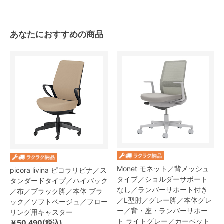
あなたにおすすめの商品
Monet モネット／背メッシュ
picora livina ピコラリビナ／ス
タイプ／ショルダーサポート
タンダードタイプ／ハイバック
なし／ランバーサポート付き
／布／ブラック脚／本体 ブラ
／L型肘／グレー脚／本体グレ
ック／ソフトベージュ／フロー
ー／背・座・ランバーサポー
リング用キャスター
ト ライトグレー／カーペット
￥50,490(税込)