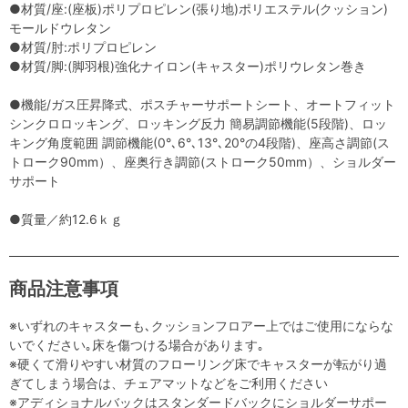
●材質/座:(座板)ポリプロピレン(張り地)ポリエステル(クッション)
モールドウレタン
●材質/肘:ポリプロピレン
●材質/脚:(脚羽根)強化ナイロン(キャスター)ポリウレタン巻き
●機能/ガス圧昇降式、ポスチャーサポートシート、オートフィット
シンクロロッキング、ロッキング反力 簡易調節機能(5段階)、ロッ
キング角度範囲 調節機能(0°､6°､13°､20°の4段階)、座高さ調節(ス
トローク90mm）、座奥行き調節(ストローク50mm）、ショルダー
サポート
●質量／約12.6ｋｇ
商品注意事項
※いずれのキャスターも､クッションフロアー上ではご使用にならな
いでください｡床を傷つける場合があります｡
※硬くて滑りやすい材質のフローリング床でキャスターが転がり過
ぎてしまう場合は、チェアマットなどをご利用ください
※アディショナルバックはスタンダードバックにショルダーサポー