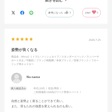
続きを読む
背中はメッシュ素材でハリがあり、沈み込みすぎないところが気
に入っています。色も画像通りのアッシュブルーで、部屋の差し
参考になった
3
Like!
0
色になっています。
キャスターはフローリング用を選びました。とにかく動きが滑ら
かです。子どもが座って遊びそうなので、お子様がいる家庭はち
ょっと注意かもしれません。
座り心地も満足ですし、座面も広いので男性にもちょうど良いと
思います。良い商品に巡り会えてとても嬉しいです。
2026.7.25
姿勢が良くなる
商品名：Mitra2 ミトラ2／メッシュタイプ／スタンダードバック／ランバーサ
ポート付き／可動肘／ブラック樹脂脚／本体ブラック／背座ブラック／フロー
リング用キャスター
No name
購入確認済み
年代:
20代
性別:
男性
ご利用場所:
LDK内のワーク専用スペース
自然と姿勢よく座ることができて良い。
また、背もたれの強度を変えられるのも良い。