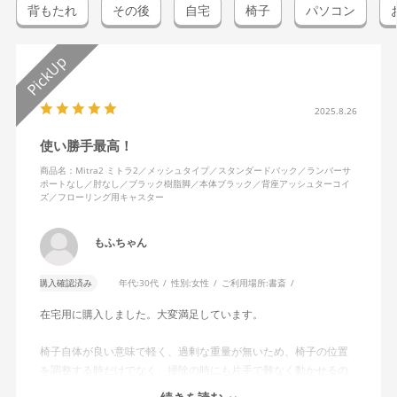
背もたれ
その後
自宅
椅子
パソコン
2025.8.26
使い勝手最高！
商品名：Mitra2 ミトラ2／メッシュタイプ／スタンダードバック／ランバーサ
ポートなし／肘なし／ブラック樹脂脚／本体ブラック／背座アッシュターコイ
ズ／フローリング用キャスター
もふちゃん
購入確認済み
年代:
30代
性別:
女性
ご利用場所:
書斎
在宅用に購入しました。大変満足しています。
椅子自体が良い意味で軽く、過剰な重量が無いため、椅子の位置
を調整する時だけでなく、掃除の時にも片手で難なく動かせるの
で、ストレスを感じません。