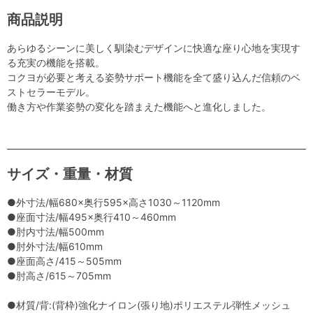
商品説明
あらゆるシーンに美しく馴染むデザインに快適な座り心地を実現す
る充実の機能を搭載。
コクヨが必要と考える姿勢サポート機能を全て盛り込んだ信頼のベ
ストセラーモデル。
働き方や作業姿勢の変化を踏まえた機能へと進化しました。
サイズ・重量・材質
●外寸法/幅680×奥行595×高さ1030～1120mm
●座面寸法/幅495×奥行410～460mm
●肘内寸法/幅500mm
●肘外寸法/幅610mm
●座面高さ/415～505mm
●肘高さ/615～705mm
●材質/背:(背枠)強化ナイロン(張り地)ポリエステル弾性メッシュ