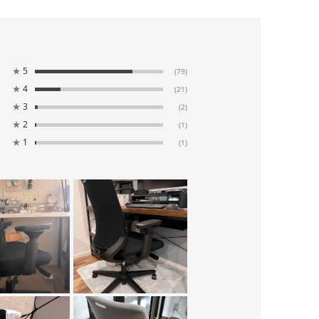
★
5
(79)
★
4
(21)
★
3
(2)
★
2
(1)
★
1
(1)