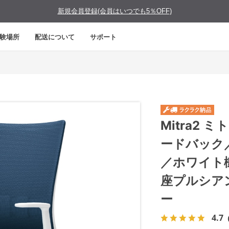
新規会員登録(会員はいつでも5％OFF)
験場所
配送について
サポート
Mitra2
ードバック
／ホワイト
座プルシア
ー
4.7
（