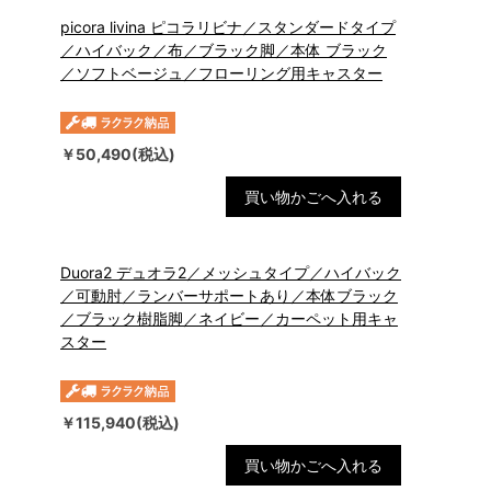
picora livina ピコラリビナ／スタンダードタイプ
／ハイバック／布／ブラック脚／本体 ブラック
／ソフトベージュ／フローリング用キャスター
￥50,490(税込)
買い物かごへ入れる
Duora2 デュオラ2／メッシュタイプ／ハイバック
／可動肘／ランバーサポートあり／本体ブラック
／ブラック樹脂脚／ネイビー／カーペット用キャ
スター
￥115,940(税込)
買い物かごへ入れる