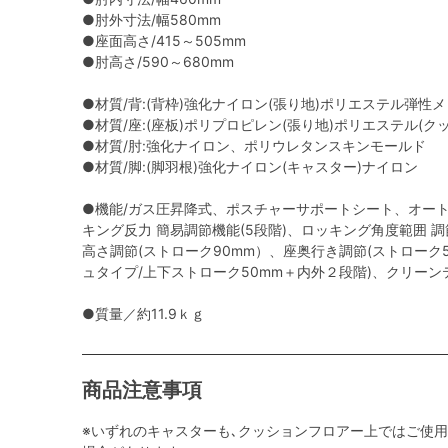
●肘外寸法/幅580mm
●座面高さ/415～505mm
●肘高さ/590～680mm
●材質/背:(背枠)強化ナイロン(張り地)ポリエステル弾性
●材質/座:(座板)ポリプロピレン(張り地)ポリエステル(
●材質/肘:強化ナイロン、ポリウレタンスキンモールド
●材質/脚:(脚羽根)強化ナイロン(キャスター)ナイロン
●機能/ガス圧昇降式、ポスチャーサポートシート、オー
キング反力 簡易調節機能(5段階)、ロッキング角度範囲 調節機能
高さ調節(ストローク90mm）、座奥行き調節(ストローク
ュタイプ/上下ストローク50mm＋内外２段階)、クリー
●質量／約11.9ｋｇ
商品注意事項
※いずれのキャスターも､クッションフロアー上ではご使