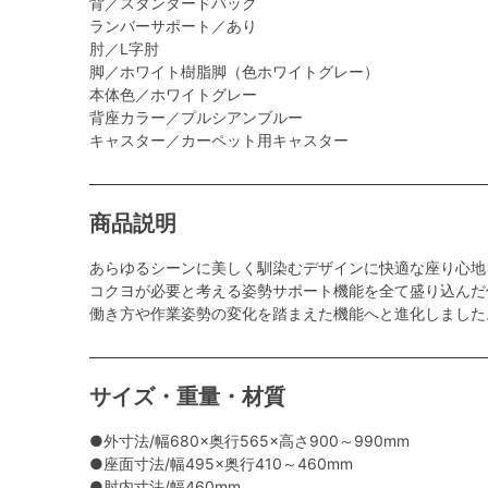
背／スタンダードバック
ランバーサポート／あり
肘／L字肘
脚／ホワイト樹脂脚（色ホワイトグレー）
本体色／ホワイトグレー
背座カラー／プルシアンブルー
キャスター／カーペット用キャスター
商品説明
あらゆるシーンに美しく馴染むデザインに快適な座り心地
コクヨが必要と考える姿勢サポート機能を全て盛り込んだ
働き方や作業姿勢の変化を踏まえた機能へと進化しました
サイズ・重量・材質
●外寸法/幅680×奥行565×高さ900～990mm
●座面寸法/幅495×奥行410～460mm
●肘内寸法/幅460mm