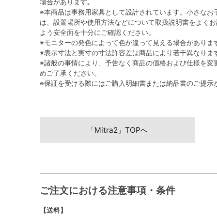
場合があります｡
※本商品は事務用家具として設計されています。小さなお
は、設置場所や使用方法などについて取扱説明書をよくお
よう安全面を十分にご確認ください。
※モニターの発色によって色が違って見える場合がありま
※表示寸法と実寸の寸法許容差は商品により若干異なりま
※諸般の事情により、予告なく商品の価格および仕様を変
めご了承ください。
※保証を受ける際にはご購入明細書または納品書のご提示
「Mitra2」TOPへ
ご注文における注意事項・条件
【送料】