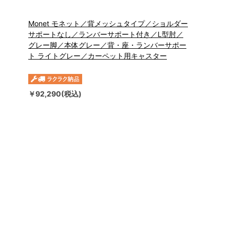
Monet モネット／背メッシュタイプ／ショルダー
サポートなし／ランバーサポート付き／L型肘／
グレー脚／本体グレー／背・座・ランバーサポー
ト ライトグレー／カーペット用キャスター
￥92,290(税込)