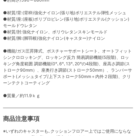
●材質/背:(背枠)強化ナイロン(張り地)ポリエステル弾性メッシュ
●材質/座:(座板)ポリプロピレン(張り地)ポリエステル(クッション)
モールドウレタン
●材質/肘:強化ナイロン、ポリウレタンスキンモールド
●材質/脚:(脚羽根)強化ナイロン(キャスター)ナイロン
●機能/ガス圧昇降式、ポスチャーサポートシート、オートフィット
シンクロロッキング、ロッキング反力 簡易調節機能(5段階)、ロッ
キング角度範囲 調節機能(0°､6°､13°､20°の4段階)、座高さ調節(ス
トローク90mm）、座奥行き調節(ストローク50mm）、ランバーサ
ポート(メッシュタイプ/上下ストローク50mm＋内外２段階)、クリ
ーンテクトコーティング
●質量／約11.9ｋｇ
商品注意事項
※いずれのキャスターも､クッションフロアー上ではご使用にならな