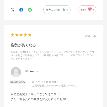
背中はメッシュ素材でハリがあり、沈み込みすぎないところが気
に入っています。色も画像通りのアッシュブルーで、部屋の差し
参考になった
3
Like!
0
色になっています。
キャスターはフローリング用を選びました。とにかく動きが滑ら
かです。子どもが座って遊びそうなので、お子様がいる家庭はち
ょっと注意かもしれません。
座り心地も満足ですし、座面も広いので男性にもちょうど良いと
思います。良い商品に巡り会えてとても嬉しいです。
2026.7.25
姿勢が良くなる
商品名：Mitra2 ミトラ2／メッシュタイプ／スタンダードバック／ランバーサ
ポート付き／可動肘／ブラック樹脂脚／本体ブラック／背座ブラック／フロー
リング用キャスター
No name
購入確認済み
年代:
20代
性別:
男性
ご利用場所:
LDK内のワーク専用スペース
自然と姿勢よく座ることができて良い。
また、背もたれの強度を変えられるのも良い。