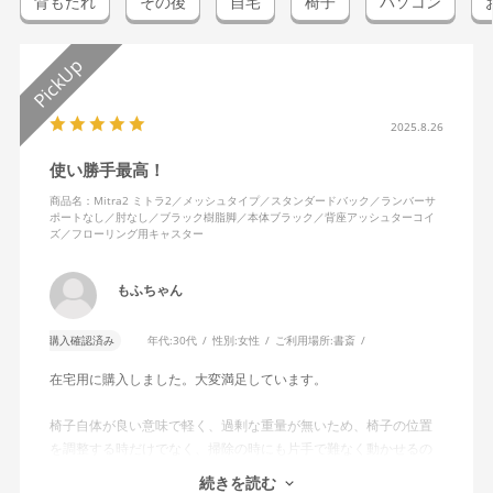
背もたれ
その後
自宅
椅子
パソコン
2025.8.26
使い勝手最高！
商品名：Mitra2 ミトラ2／メッシュタイプ／スタンダードバック／ランバーサ
ポートなし／肘なし／ブラック樹脂脚／本体ブラック／背座アッシュターコイ
ズ／フローリング用キャスター
もふちゃん
購入確認済み
年代:
30代
性別:
女性
ご利用場所:
書斎
在宅用に購入しました。大変満足しています。
椅子自体が良い意味で軽く、過剰な重量が無いため、椅子の位置
を調整する時だけでなく、掃除の時にも片手で難なく動かせるの
で、ストレスを感じません。
続きを読む