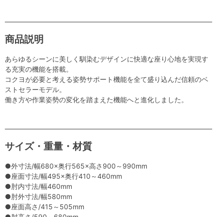
商品説明
あらゆるシーンに美しく馴染むデザインに快適な座り心地を実現す
る充実の機能を搭載。
コクヨが必要と考える姿勢サポート機能を全て盛り込んだ信頼のベ
ストセラーモデル。
働き方や作業姿勢の変化を踏まえた機能へと進化しました。
サイズ・重量・材質
●外寸法/幅680×奥行565×高さ900～990mm
●座面寸法/幅495×奥行410～460mm
●肘内寸法/幅460mm
●肘外寸法/幅580mm
●座面高さ/415～505mm
●肘高さ/590～680mm