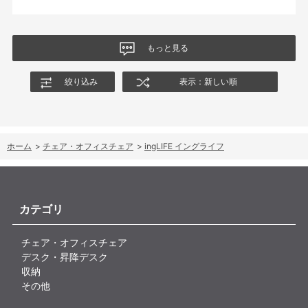
良い商品をありがとうございました。なお、組み立てサービスを
自分が思ってた以上に生活空間になじみ、見た目も機能もとって
利用しましたが、このサービスは利用した方が良さそうです。1人
も満足。長く大切に使いたいと思います。
でするのは少し大変そうな感じをうけました。
もっと見る
絞り込み
表示：新しい順
ホーム
>
チェア・オフィスチェア
>
ingLIFE イングライフ
カテゴリ
チェア・オフィスチェア
デスク・昇降デスク
収納
その他