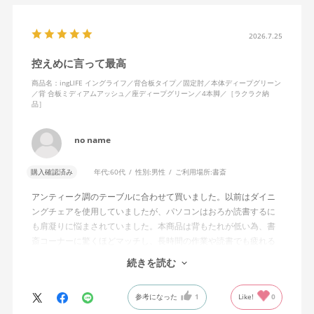
疲れたときは背もたれに体重をあずけ、ノビができることもうれ
しいです。わたしは身長が高くないため、ノビをしたときにちょ
うど背面の角が肩甲骨の下にあたるのが気持ちいい……！
2026.7.25
控えめに言って最高
座面はゆらゆら左右にも揺れて、スキマなく続きがちなオンライ
ンミーティングの時間も、からだを動かすことでリラックスでき
商品名：ingLIFE イングライフ／背合板タイプ／固定肘／本体ディープグリーン
／背 合板ミディアムアッシュ／座ディープグリーン／4本脚／［ラクラク納
ます。使ってみて気づいたことですが、固定肘の裏面、にぎった
品］
ときに指があたる部分が、ほどよくプニプニと柔らかく安心感が
ありますね。
no name
無意識にムダな力が入った状態でPC作業をする毎日でしたが、か
らだに余計な力をかけず、集中して座り続けられるようになりま
購入確認済み
年代:
60代
性別:
男性
ご利用場所:
書斎
した。
アンティーク調のテーブルに合わせて買いました。以前はダイニ
ングチェアを使用していましたが、パソコンはおろか読書するに
リビングにワークスペースがあるため、インテリアになじむよ
も肩凝りに悩まされていました。本商品は背もたれが低い為、書
う、背もたれは合板ミディアムアッシュ、4本脚を選択しました
斎コーナーに驚くほどマッチし、長時間の作業や読書でも疲れる
が、より解放感をもって座りたいかたは、キャスター付きを選ん
事がありません。木の背もたれも痛くなる事はなく、深く背中を
だほうがいいと思います。ラクラク納品で配送をお願いしたとこ
続きを読む
あずければうたた寝も出来ます。
ろ、作業員のかたがとてもていねいでテキパキと組み立てくださ
パソコン作業をする時は自然と背筋が伸びて肩凝りなどはしませ
り、「いよいよ使える！」というワクワクもありました。
参考になった
1
Like!
0
ん。