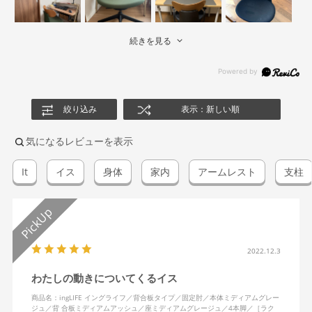
続きを見る
絞り込み
表示：新しい順
気になるレビューを表示
It
イス
身体
家内
アームレスト
支柱
2022.12.3
わたしの動きについてくるイス
商品名：ingLIFE イングライフ／背合板タイプ／固定肘／本体ミディアムグレー
ジュ／背 合板ミディアムアッシュ／座ミディアムグレージュ／4本脚／［ラク