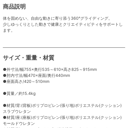
商品説明
体を固めない、自由な動きに寄り添う360°グライディング。
少しゆっくりとした動きで健康とクリエイティビティをサポートし
ます。
サイズ・重量・材質
●外寸法/幅755×奥行535～610×高さ825～915mm
●肘内寸法/幅470×座面/奥行440mm
●座面高さ/420～510mm
●質量／約15.4kg
●材質/背:(背板)ポリプロピレン(張り地)ポリエステル(クッション)
スラブウレタン
●材質/座:(座板)ポリプロピレン(張り地)ポリエステル(クッション)
モールドウレタン