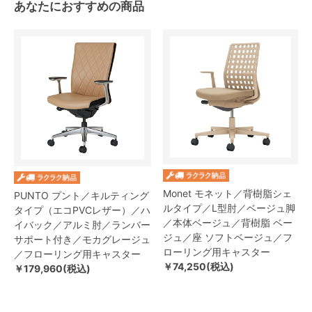
あなたにおすすめの商品
Monet モネット／背樹脂シェ
PUNTO プント／キルティング
ルタイプ／L型肘／ベージュ脚
タイプ（エコPVCレザー）／ハ
／本体ベージュ／背樹脂 ベー
イバック／アルミ肘／ランバー
ジュ／座 ソフトベージュ／フ
サポート付き／モカグレージュ
ローリング用キャスター
／フローリング用キャスター
￥74,250(税込)
￥179,960(税込)