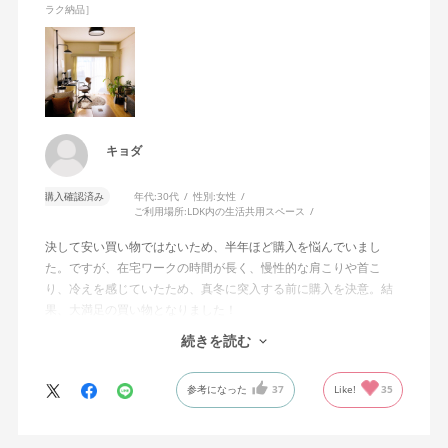
ラク納品］
キョダ
購入確認済み
年代:
30代
性別:
女性
ご利用場所:
LDK内の生活共用スペース
決して安い買い物ではないため、半年ほど購入を悩んでいまし
た。ですが、在宅ワークの時間が長く、慢性的な肩こりや首こ
り、冷えを感じていたため、真冬に突入する前に購入を決意。結
果、大満足の買い物となりました！
続きを読む
わたしはモニター2台を使って作業をしていますが、前のめりの姿
勢で作業に集中をしたいときも、少し引いて2台のモニター全体を
参考になった
37
Like!
35
俯瞰したいときも、自分の動きに座面が前後してついてきてくれ
るので、常に解放感と安定感があります。