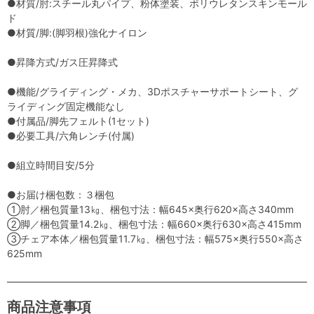
●材質/肘:スチール丸パイプ、粉体塗装、ポリウレタンスキンモール
ド
●材質/脚:(脚羽根)強化ナイロン
●昇降方式/ガス圧昇降式
●機能/グライディング・メカ、3Dポスチャーサポートシート、グ
ライディング固定機能なし
●付属品/脚先フェルト(1セット)
●必要工具/六角レンチ(付属)
●組立時間目安/5分
●お届け梱包数：３梱包
①肘／梱包質量13㎏、梱包寸法：幅645×奥行620×高さ340mm
②脚／梱包質量14.2㎏、梱包寸法：幅660×奥行630×高さ415mm
③チェア本体／梱包質量11.7㎏、梱包寸法：幅575×奥行550×高さ
625mm
商品注意事項