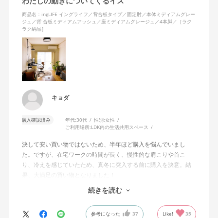
わたしの動きについてくるイス
商品名：ingLIFE イングライフ／背合板タイプ／固定肘／本体ミディアムグレー
ジュ／背 合板ミディアムアッシュ／座ミディアムグレージュ／4本脚／［ラク
ラク納品］
キョダ
購入確認済み
年代:
30代
性別:
女性
ご利用場所:
LDK内の生活共用スペース
決して安い買い物ではないため、半年ほど購入を悩んでいまし
た。ですが、在宅ワークの時間が長く、慢性的な肩こりや首こ
り、冷えを感じていたため、真冬に突入する前に購入を決意。結
果、大満足の買い物となりました！
続きを読む
わたしはモニター2台を使って作業をしていますが、前のめりの姿
勢で作業に集中をしたいときも、少し引いて2台のモニター全体を
参考になった
37
Like!
35
俯瞰したいときも、自分の動きに座面が前後してついてきてくれ