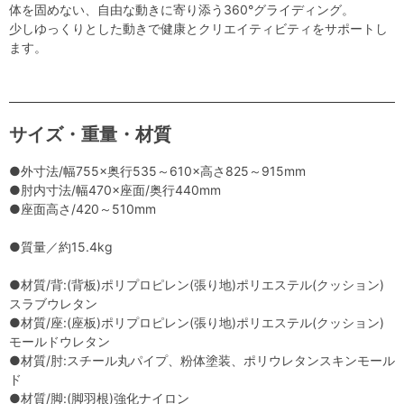
体を固めない、自由な動きに寄り添う360°グライディング。
少しゆっくりとした動きで健康とクリエイティビティをサポートし
ます。
サイズ・重量・材質
●外寸法/幅755×奥行535～610×高さ825～915mm
●肘内寸法/幅470×座面/奥行440mm
●座面高さ/420～510mm
●質量／約15.4kg
●材質/背:(背板)ポリプロピレン(張り地)ポリエステル(クッション)
スラブウレタン
●材質/座:(座板)ポリプロピレン(張り地)ポリエステル(クッション)
モールドウレタン
●材質/肘:スチール丸パイプ、粉体塗装、ポリウレタンスキンモール
ド
●材質/脚:(脚羽根)強化ナイロン