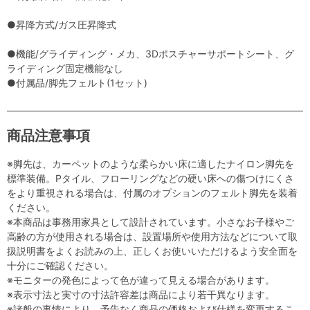
●昇降方式/ガス圧昇降式
●機能/グライディング・メカ、3Dポスチャーサポートシート、グ
ライディング固定機能なし
●付属品/脚先フェルト(1セット)
商品注意事項
※脚先は、カーペットのような柔らかい床に適したナイロン脚先を
標準装備。Pタイル、フローリングなどの硬い床への傷つけにくさ
をより重視される場合は、付属のオプションのフェルト脚先を装着
ください。
※本商品は事務用家具として設計されています。小さなお子様やご
高齢の方が使用される場合は、設置場所や使用方法などについて取
扱説明書をよくお読みの上、正しくお使いいただけるよう安全面を
十分にご確認ください。
※モニターの発色によって色が違って見える場合があります。
※表示寸法と実寸の寸法許容差は商品により若干異なります。
※諸般の事情により、予告なく商品の価格および仕様を変更するこ