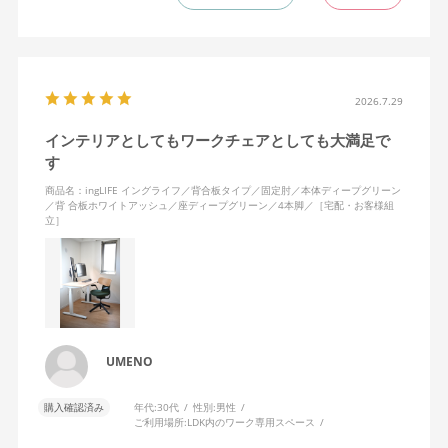
るので、常に解放感と安定感があります。
疲れたときは背もたれに体重をあずけ、ノビができることもうれ
しいです。わたしは身長が高くないため、ノビをしたときにちょ
うど背面の角が肩甲骨の下にあたるのが気持ちいい……！
2026.7.29
インテリアとしてもワークチェアとしても大満足で
座面はゆらゆら左右にも揺れて、スキマなく続きがちなオンライ
す
ンミーティングの時間も、からだを動かすことでリラックスでき
ます。使ってみて気づいたことですが、固定肘の裏面、にぎった
商品名：ingLIFE イングライフ／背合板タイプ／固定肘／本体ディープグリーン
ときに指があたる部分が、ほどよくプニプニと柔らかく安心感が
／背 合板ホワイトアッシュ／座ディープグリーン／4本脚／［宅配・お客様組
立］
ありますね。
無意識にムダな力が入った状態でPC作業をする毎日でしたが、か
らだに余計な力をかけず、集中して座り続けられるようになりま
した。
リビングにワークスペースがあるため、インテリアになじむよ
UMENO
う、背もたれは合板ミディアムアッシュ、4本脚を選択しました
が、より解放感をもって座りたいかたは、キャスター付きを選ん
購入確認済み
年代:
30代
性別:
男性
だほうがいいと思います。ラクラク納品で配送をお願いしたとこ
ご利用場所:
LDK内のワーク専用スペース
ろ、作業員のかたがとてもていねいでテキパキと組み立てくださ