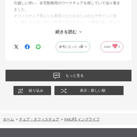
引越しに伴い、在宅勤務用のワークチェアを探していて辿り着き
り、「いよいよ使える！」というワクワクもありました。
ました。
オフィスチェア系よりも家具になじむおしゃれなデザインに加
自分が思ってた以上に生活空間になじみ、見た目も機能もとって
え、他のチェアにはない前後左右のグラインド機構が唯一無二の
も満足。長く大切に使いたいと思います。
価値を持っており、我が家自慢のインテリアです。
続きを読む
◯ingシリーズを実際に座ってみた感覚として、無印ingはグライン
参考になった
0
Like!
0
ド感が強い＋オフィスチェア感が強く、ingCloudはふんわりしす
ぎ（これはこれで魅力なのですが）ており、ingLIFEはちょうど中
間でした。ついつい座っている時間が長くなってしまいがちな在
宅勤務において、座って気持ち良すぎない、ときどき立ちあがろ
うという気になるバランスが良いと感じています
もっと見る
◯背もたれ部分を木材にするのは硬さの面で迷いましたが、ショ
ールームのKOKUYO社員さんからも「もたれかかるイスではない
絞り込み
表示：新しい順
のでそこまで心配しなくても大丈夫」とのコメント通り、実際使
用しているなかではあまり長時間もたれかからないので悪影響は
感じていません
ホーム
>
チェア・オフィスチェア
>
ingLIFE イングライフ