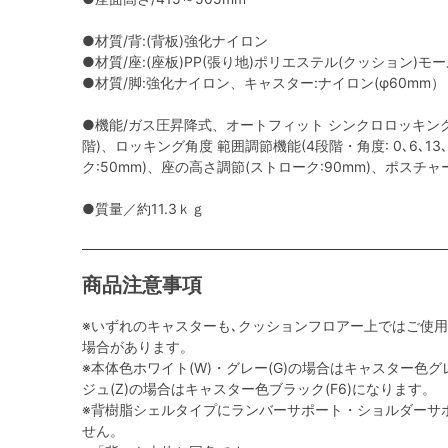
●材質/背:(背板)強化ナイロン
●材質/座:(座板)PP(張り地)ポリエステル(クッション)モ
●材質/脚:強化ナイロン、キャスター:ナイロン(φ60mm）
●機能/ガス圧昇降式、オートフィット シンクロロッキング
階)、ロッキング角度 範囲調節機能(4段階・角度: 0､6､13
ク:50mm)、座の高さ調節(ストローク:90mm)、ポスチ
●質量／約11.3ｋｇ
商品注意事項
※いずれのキャスターも､クッションフロアー上ではご使
場合があります。
※本体色ホワイト(W)・グレー(G)の場合はキャスター色グレ
ジュ(Z)の場合はキャスター色ブラック(F6)になります。
※背樹脂シェルタイプにランバーサポート・ショルダーサ
せん。