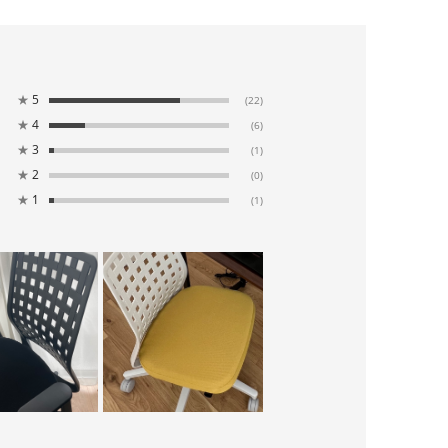
★
5
(22)
★
4
(6)
★
3
(1)
★
2
(0)
★
1
(1)