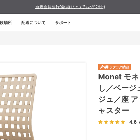
新規会員登録(会員はいつでも5％OFF)
験場所
配送について
サポート
Monet 
し／ベージ
ジュ／座 
ャスター
4.6