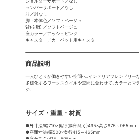
ショルダーサポート／なし
ランバーサポート／なし
肘／肘なし
脚・本体色／ソフトベージュ
背(樹脂) ／ソフトベージュ
座カラー／アッシュピンク
キャスター／カーペット用キャスター
商品説明
一人ひとりが働きやすい空間へ｡インテリアフレンドリー
多様化するワークスタイルや空間に合わせて､カラーとマ
ジ｡
サイズ・重量・材質
●外寸法/幅710×奥行(脚部除く)495×高さ875～965mm
●座面寸法/幅500×奥行415～465mm
●座面高さ/415～505mm