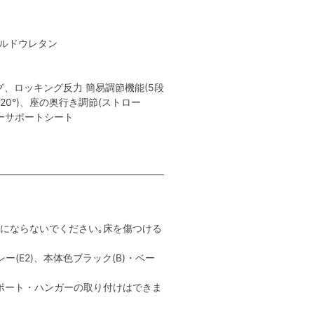
ールドウレタン
、ロッキング反力 簡易調節機能(5段
､20°)、座の奥行き調節(ストロー
ャーサポートシート
用にならないでください｡床を傷つける
ー(E2)、本体色ブラック(B)・ベー
ポート・ハンガーの取り付けはできま