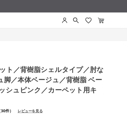
モネット／背樹脂シェルタイプ／肘な
ュ脚／本体ベージュ／背樹脂 ベー
アッシュピンク／カーペット用キ
（30件）
レビューを見る