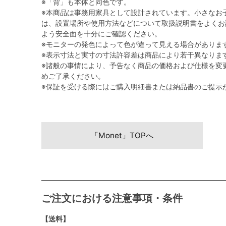
※「背」も本体と同色です。
※本商品は事務用家具として設計されています。小さなお
は、設置場所や使用方法などについて取扱説明書をよくお
よう安全面を十分にご確認ください。
※モニターの発色によって色が違って見える場合がありま
※表示寸法と実寸の寸法許容差は商品により若干異なりま
※諸般の事情により、予告なく商品の価格および仕様を変
めご了承ください。
※保証を受ける際にはご購入明細書または納品書のご提示
「Monet」TOPへ
ご注文における注意事項・条件
【送料】