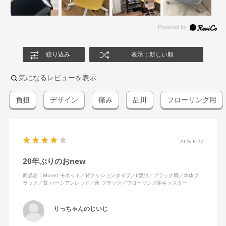
絞り込み
表示：新しい順
気になるレビューを表示
負担
デザイン
痛み
品川
フローリング用
2026.6.27
20年ぶりのおnew
商品名：Monet モネット／背クッションタイプ／L型肘／ブラック脚／本体ブ
ラック／背 パーシアンレッド／座 ブラック／フローリング用キャスター
りっちゃんのじいじ