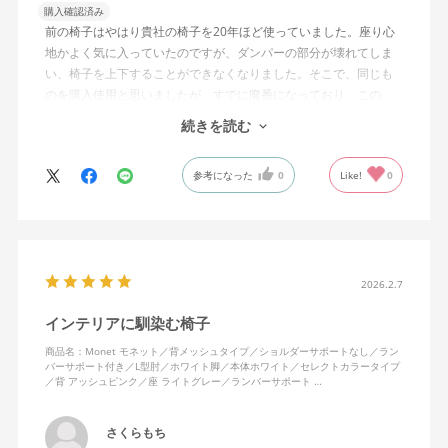
購入確認済み
前の椅子はやはり貴社の椅子を20年ほど使っていました。座り心
地かよく気に入っていたのですが、ダンパーの部分が壊れてしま
い、椅子を上下することができなくなりました。そこで、同じも
のを購入使用と思いましたが、すでに廃番になっており、この
MonEtを購入しました。やや固めの椅子ですが、使っているうち
続きを読む
になじんでくるのではと思っています。フローリング床で使って
いますが、ややキャスターがよく動きすぎるのが難点でしょう
参考になった
0
Like!
0
か。
2026.2.7
インテリアに馴染む椅子
商品名：Monet モネット／背メッシュタイプ／ショルダーサポートなし／ラン
バーサポート付き／L型肘／ホワイト脚／本体ホワイト／セレクトカラータイプ
／背 アッシュピンク／座 ライトグレー／ランバーサポート …
さくらもち