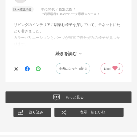
購入確認済み
年代:
30代
性別:
女性
ご利用場所:
LDK内のワーク専用スペース
リビングのインテリアに馴染む椅子を探していて、モネットにた
どり着きました。
カラーバリエーションとパーツが豊富で自分好みの椅子が見つか
ります。
オフィスチェアにしては比較的コンパクトで家に置くのに最適で
続きを読む
した、座り心地も良く大変気に入っています。
今回どうしても欲しい色の組み合わせがあったので固定肘の物を
参考になった
3
Like!
2
購入しましたが、欲を言えば稼働肘バージョンもバイカラーなど
のバリエーションがあったら嬉しかったなと思います。
商品はとても良いもので、大変満足しています。
もっと見る
絞り込み
表示：新しい順