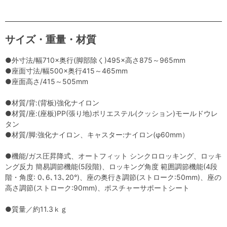
サイズ・重量・材質
●外寸法/幅710×奥行(脚部除く)495×高さ875～965mm
●座面寸法/幅500×奥行415～465mm
●座面高さ/415～505mm
●材質/背:(背板)強化ナイロン
●材質/座:(座板)PP(張り地)ポリエステル(クッション)モールドウレ
タン
●材質/脚:強化ナイロン、キャスター:ナイロン(φ60mm）
●機能/ガス圧昇降式、オートフィット シンクロロッキング、ロッキ
ング反力 簡易調節機能(5段階)、ロッキング角度 範囲調節機能(4段
階・角度: 0､6､13､20°)、座の奥行き調節(ストローク:50mm)、座の
高さ調節(ストローク:90mm)、ポスチャーサポートシート
●質量／約11.3ｋｇ