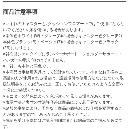
商品注意事項
※いずれのキャスターも､クッションフロアー上ではご使用にならな
いでください｡床を傷つける場合があります。
※本体色ホワイト(W)・グレー(G)の場合はキャスター色グレー(E2)、
本体色ブラック(B)・ベージュ(Z)の場合はキャスター色ブラック
(F6)になります。
※背樹脂シェルタイプにランバーサポート・ショルダーサポート・
ハンガーの取り付けはできません。
※「背」も本体と同色です。
※本商品は事務用家具として設計されています。小さなお子様やご
高齢の方が使用される場合は、設置場所や使用方法などについて取
扱説明書をよくお読みの上、正しくお使いいただけるよう安全面を
十分にご確認ください。
※モニターの発色によって色が違って見える場合があります。
※表示寸法と実寸の寸法許容差は商品により若干異なります。
※諸般の事情により、予告なく商品の価格および仕様を変更するこ
とがありますので、あらかじめご了承ください。
※保証を受ける際にはご購入明細書または納品書のご提示が必要で
す。