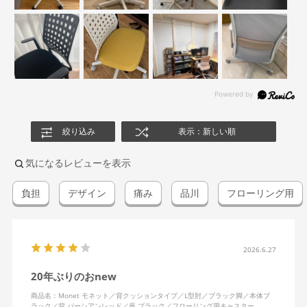
絞り込み
表示：新しい順
気になるレビューを表示
負担
デザイン
痛み
品川
フローリング用
2026.6.27
20年ぶりのおnew
商品名：Monet モネット／背クッションタイプ／L型肘／ブラック脚／本体ブ
ラック／背 パーシアンレッド／座 ブラック／フローリング用キャスター