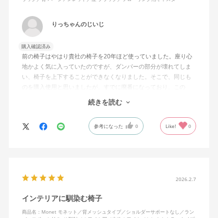
りっちゃんのじいじ
購入確認済み
前の椅子はやはり貴社の椅子を20年ほど使っていました。座り心
地かよく気に入っていたのですが、ダンパーの部分が壊れてしま
い、椅子を上下することができなくなりました。そこで、同じも
のを購入使用と思いましたが、すでに廃番になっており、この
MonEtを購入しました。やや固めの椅子ですが、使っているうち
続きを読む
になじんでくるのではと思っています。フローリング床で使って
いますが、ややキャスターがよく動きすぎるのが難点でしょう
参考になった
0
Like!
0
か。
2026.2.7
インテリアに馴染む椅子
商品名：Monet モネット／背メッシュタイプ／ショルダーサポートなし／ラン