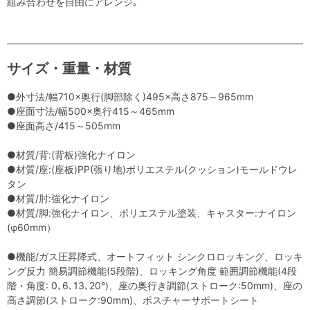
組み合わせを自由にアレンジ｡
サイズ・重量・材質
●外寸法/幅710×奥行(脚部除く)495×高さ875～965mm
●座面寸法/幅500×奥行415～465mm
●座面高さ/415～505mm
●材質/背:(背板)強化ナイロン
●材質/座:(座板)PP(張り地)ポリエステル(クッション)モールドウレ
タン
●材質/肘:強化ナイロン
●材質/脚:強化ナイロン、ポリエステル塗装、キャスター:ナイロン
(φ60mm）
●機能/ガス圧昇降式、オートフィット シンクロロッキング、ロッキ
ング反力 簡易調節機能(5段階)、ロッキング角度 範囲調節機能(4段
階・角度: 0､6､13､20°)、座の奥行き調節(ストローク:50mm)、座の
高さ調節(ストローク:90mm)、ポスチャーサポートシート