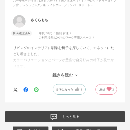
バーサポート付き／L型肘／ホワイト脚／本体ホワイト／セレクトカラータイプ
／背 アッシュピンク／座 ライトグレー／ランバーサポート …
さくらもち
購入確認済み
年代:
30代
性別:
女性
ご利用場所:
LDK内のワーク専用スペース
リビングのインテリアに馴染む椅子を探していて、モネットにた
どり着きました。
カラーバリエーションとパーツが豊富で自分好みの椅子が見つか
ります。
オフィスチェアにしては比較的コンパクトで家に置くのに最適で
続きを読む
した、座り心地も良く大変気に入っています。
今回どうしても欲しい色の組み合わせがあったので固定肘の物を
参考になった
3
Like!
2
購入しましたが、欲を言えば稼働肘バージョンもバイカラーなど
のバリエーションがあったら嬉しかったなと思います。
商品はとても良いもので、大変満足しています。
もっと見る