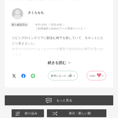
さくらもち
購入確認済み
年代:
30代
性別:
女性
ご利用場所:
LDK内のワーク専用スペース
リビングのインテリアに馴染む椅子を探していて、モネットにた
どり着きました。
カラーバリエーションとパーツが豊富で自分好みの椅子が見つか
ります。
オフィスチェアにしては比較的コンパクトで家に置くのに最適で
続きを読む
した、座り心地も良く大変気に入っています。
今回どうしても欲しい色の組み合わせがあったので固定肘の物を
参考になった
3
Like!
2
購入しましたが、欲を言えば稼働肘バージョンもバイカラーなど
のバリエーションがあったら嬉しかったなと思います。
商品はとても良いもので、大変満足しています。
もっと見る
絞り込み
表示：新しい順