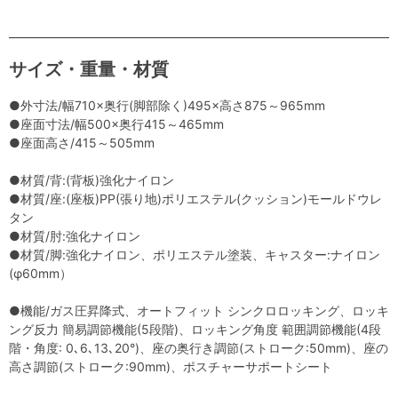
サイズ・重量・材質
●外寸法/幅710×奥行(脚部除く)495×高さ875～965mm
●座面寸法/幅500×奥行415～465mm
●座面高さ/415～505mm
●材質/背:(背板)強化ナイロン
●材質/座:(座板)PP(張り地)ポリエステル(クッション)モールドウレ
タン
●材質/肘:強化ナイロン
●材質/脚:強化ナイロン、ポリエステル塗装、キャスター:ナイロン
(φ60mm）
●機能/ガス圧昇降式、オートフィット シンクロロッキング、ロッキ
ング反力 簡易調節機能(5段階)、ロッキング角度 範囲調節機能(4段
階・角度: 0､6､13､20°)、座の奥行き調節(ストローク:50mm)、座の
高さ調節(ストローク:90mm)、ポスチャーサポートシート