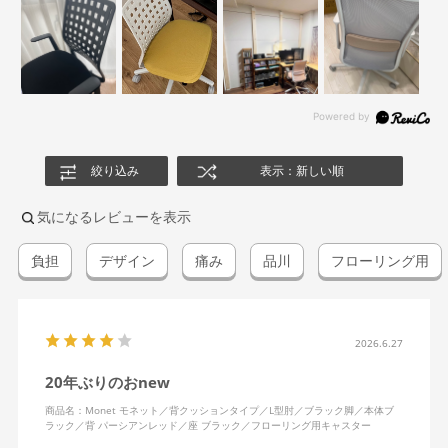
絞り込み
表示：新しい順
気になるレビューを表示
負担
デザイン
痛み
品川
フローリング用
2026.6.27
20年ぶりのおnew
商品名：Monet モネット／背クッションタイプ／L型肘／ブラック脚／本体ブ
ラック／背 パーシアンレッド／座 ブラック／フローリング用キャスター