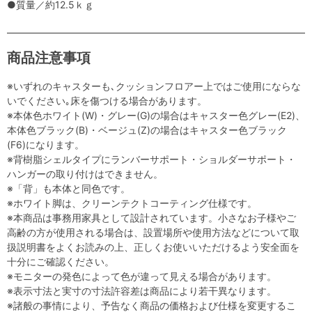
●質量／約12.5ｋｇ
商品注意事項
※いずれのキャスターも､クッションフロアー上ではご使用にならな
いでください｡床を傷つける場合があります。
※本体色ホワイト(W)・グレー(G)の場合はキャスター色グレー(E2)、
本体色ブラック(B)・ベージュ(Z)の場合はキャスター色ブラック
(F6)になります。
※背樹脂シェルタイプにランバーサポート・ショルダーサポート・
ハンガーの取り付けはできません。
※「背」も本体と同色です。
※ホワイト脚は、クリーンテクトコーティング仕様です。
※本商品は事務用家具として設計されています。小さなお子様やご
高齢の方が使用される場合は、設置場所や使用方法などについて取
扱説明書をよくお読みの上、正しくお使いいただけるよう安全面を
十分にご確認ください。
※モニターの発色によって色が違って見える場合があります。
※表示寸法と実寸の寸法許容差は商品により若干異なります。
※諸般の事情により、予告なく商品の価格および仕様を変更するこ