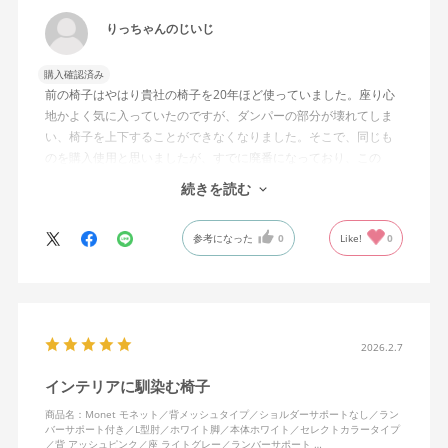
りっちゃんのじいじ
購入確認済み
前の椅子はやはり貴社の椅子を20年ほど使っていました。座り心
地かよく気に入っていたのですが、ダンパーの部分が壊れてしま
い、椅子を上下することができなくなりました。そこで、同じも
のを購入使用と思いましたが、すでに廃番になっており、この
MonEtを購入しました。やや固めの椅子ですが、使っているうち
続きを読む
になじんでくるのではと思っています。フローリング床で使って
いますが、ややキャスターがよく動きすぎるのが難点でしょう
参考になった
0
Like!
0
か。
2026.2.7
インテリアに馴染む椅子
商品名：Monet モネット／背メッシュタイプ／ショルダーサポートなし／ラン
バーサポート付き／L型肘／ホワイト脚／本体ホワイト／セレクトカラータイプ
／背 アッシュピンク／座 ライトグレー／ランバーサポート …