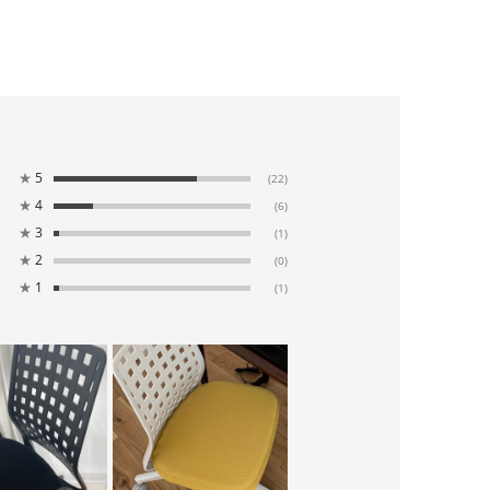
★
5
(22)
★
4
(6)
★
3
(1)
★
2
(0)
★
1
(1)