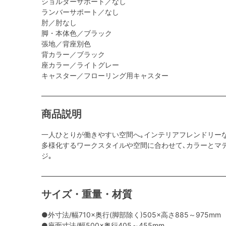
ショルダーサポート／なし
ランバーサポート／なし
肘／肘なし
脚・本体色／ブラック
張地／背座別色
背カラー／ブラック
座カラー／ライトグレー
キャスター／フローリング用キャスター
商品説明
一人ひとりが働きやすい空間へ｡インテリアフレンドリー
多様化するワークスタイルや空間に合わせて､カラーとマ
ジ｡
サイズ・重量・材質
●外寸法/幅710×奥行(脚部除く)505×高さ885～975mm
●座面寸法/幅500×奥行405～455mm