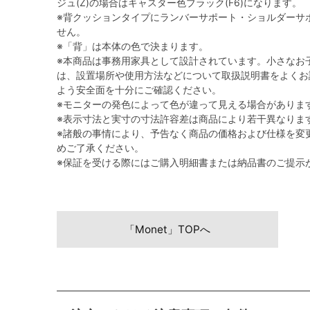
ジュ(Z)の場合はキャスター色ブラック(F6)になります。
※背クッションタイプにランバーサポート・ショルダーサ
せん。
※「背」は本体の色で決まります。
※本商品は事務用家具として設計されています。小さなお
は、設置場所や使用方法などについて取扱説明書をよくお
よう安全面を十分にご確認ください。
※モニターの発色によって色が違って見える場合がありま
※表示寸法と実寸の寸法許容差は商品により若干異なりま
※諸般の事情により、予告なく商品の価格および仕様を変
めご了承ください。
※保証を受ける際にはご購入明細書または納品書のご提示
「Monet」TOPへ