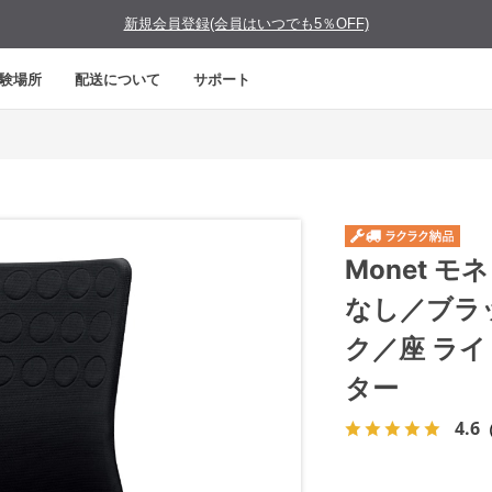
新規会員登録(会員はいつでも5％OFF)
験場所
配送について
サポート
Monet 
なし／ブラ
ク／座 ラ
ター
4.6