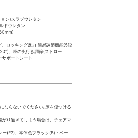
ション)スラブウレタン
ールドウレタン
0mm)
、ロッキング反力 簡易調節機能(5段
､20°)、座の奥行き調節(ストロー
ャーサポートシート
用にならないでください｡床を傷つける
転がり過ぎてしまう場合は、チェアマ
ー(E2)、本体色ブラック(B)・ベー