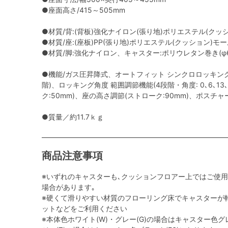
●座面高さ/415～505mm
●材質/背:(背板)強化ナイロン(張り地)ポリエステル(クッ
●材質/座:(座板)PP(張り地)ポリエステル(クッション)モ
●材質/脚:強化ナイロン、キャスター:ポリウレタン巻き(φ6
●機能/ガス圧昇降式、オートフィット シンクロロッキング
階)、ロッキング角度 範囲調節機能(4段階・角度: 0､6､13
ク:50mm)、座の高さ調節(ストローク:90mm)、ポスチ
●質量／約11.7ｋｇ
商品注意事項
※いずれのキャスターも､クッションフロアー上ではご使
場合があります｡
※硬くて滑りやすい材質のフローリング床でキャスターが
ットなどをご利用ください
※本体色ホワイト(W)・グレー(G)の場合はキャスター色グレ