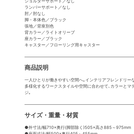
ショルダーサポート／なし
ランバーサポート／なし
肘／肘なし
脚・本体色／ブラック
張地／背座別色
背カラー／ライトオリーブ
座カラー／ブラック
キャスター／フローリング用キャスター
商品説明
一人ひとりが働きやすい空間へ｡インテリアフレンドリー
多様化するワークスタイルや空間に合わせて､カラーとマ
ジ｡
サイズ・重量・材質
●外寸法/幅710×奥行(脚部除く)505×高さ885～975mm
●座面寸法/幅500×奥行405～455mm