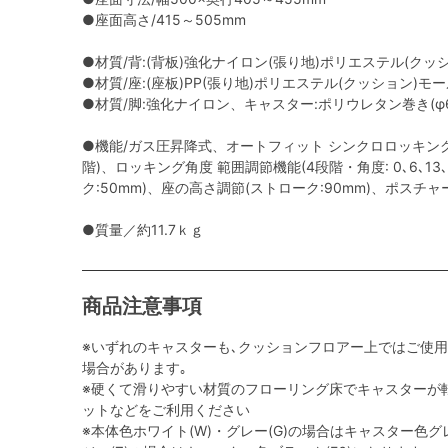
●座面高さ/415～505mm
●材質/背:(背板)強化ナイロン(張り地)ポリエステル(クッ
●材質/座:(座板)PP(張り地)ポリエステル(クッション)モ
●材質/脚:強化ナイロン、キャスター:ポリウレタン巻き(φ6
●機能/ガス圧昇降式、オートフィット シンクロロッキング
階)、ロッキング角度 範囲調節機能(4段階・角度: 0､6､13
ク:50mm)、座の高さ調節(ストローク:90mm)、ポスチ
●質量／約11.7ｋｇ
商品注意事項
※いずれのキャスターも､クッションフロアー上ではご使
場合があります｡
※硬くて滑りやすい材質のフローリング床でキャスターが
ットなどをご利用ください
※本体色ホワイト(W)・グレー(G)の場合はキャスター色グレ