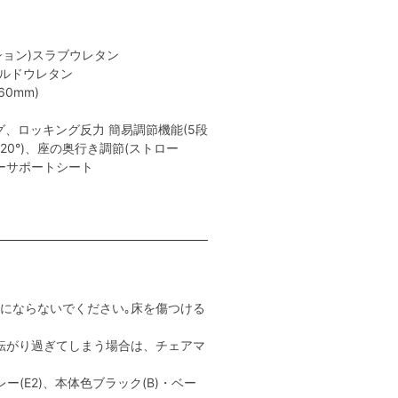
ション)スラブウレタン
ールドウレタン
0mm)
、ロッキング反力 簡易調節機能(5段
､20°)、座の奥行き調節(ストロー
ャーサポートシート
用にならないでください｡床を傷つける
転がり過ぎてしまう場合は、チェアマ
ー(E2)、本体色ブラック(B)・ベー