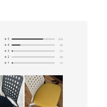
★
5
(22)
★
4
(6)
★
3
(1)
★
2
(0)
★
1
(1)