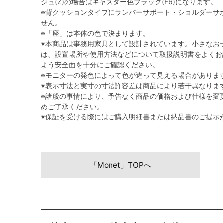
ジュ(Z)の場合はキャスター色ブラック(F6)になります。
※背クッションタイプにランバーサポート・ショルダーサ
せん。
※「座」は本体の色で決まります。
※本商品は事務用家具として設計されています。小さなお
は、設置場所や使用方法などについて取扱説明書をよくお
よう安全面を十分にご確認ください。
※モニターの発色によって色が違って見える場合がありま
※表示寸法と実寸の寸法許容差は商品により若干異なりま
※諸般の事情により、予告なく商品の価格および仕様を変
めご了承ください。
※保証を受ける際にはご購入明細書または納品書のご提示
「Monet」TOPへ