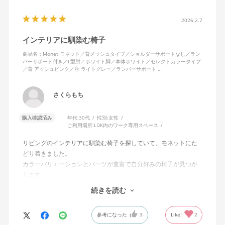
2026.2.7
インテリアに馴染む椅子
商品名：Monet モネット／背メッシュタイプ／ショルダーサポートなし／ラン
バーサポート付き／L型肘／ホワイト脚／本体ホワイト／セレクトカラータイプ
／背 アッシュピンク／座 ライトグレー／ランバーサポート …
さくらもち
購入確認済み
年代:
30代
性別:
女性
ご利用場所:
LDK内のワーク専用スペース
リビングのインテリアに馴染む椅子を探していて、モネットにた
どり着きました。
カラーバリエーションとパーツが豊富で自分好みの椅子が見つか
ります。
オフィスチェアにしては比較的コンパクトで家に置くのに最適で
続きを読む
した、座り心地も良く大変気に入っています。
今回どうしても欲しい色の組み合わせがあったので固定肘の物を
参考になった
3
Like!
2
購入しましたが、欲を言えば稼働肘バージョンもバイカラーなど