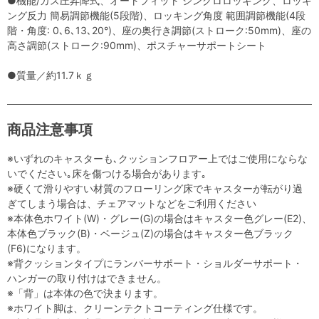
●機能/ガス圧昇降式、オートフィット シンクロロッキング、ロッキ
ング反力 簡易調節機能(5段階)、ロッキング角度 範囲調節機能(4段
階・角度: 0､6､13､20°)、座の奥行き調節(ストローク:50mm)、座の
高さ調節(ストローク:90mm)、ポスチャーサポートシート
●質量／約11.7ｋｇ
商品注意事項
※いずれのキャスターも､クッションフロアー上ではご使用にならな
いでください｡床を傷つける場合があります｡
※硬くて滑りやすい材質のフローリング床でキャスターが転がり過
ぎてしまう場合は、チェアマットなどをご利用ください
※本体色ホワイト(W)・グレー(G)の場合はキャスター色グレー(E2)、
本体色ブラック(B)・ベージュ(Z)の場合はキャスター色ブラック
(F6)になります。
※背クッションタイプにランバーサポート・ショルダーサポート・
ハンガーの取り付けはできません。
※「背」は本体の色で決まります。
※ホワイト脚は、クリーンテクトコーティング仕様です。