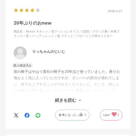
2026.6.27
20年ぶりのおnew
商品名：Monet モネット／背クッションタイプ／L型肘／ブラック脚／本体ブ
ラック／背 パーシアンレッド／座 ブラック／フローリング用キャスター
りっちゃんのじいじ
購入確認済み
前の椅子はやはり貴社の椅子を20年ほど使っていました。座り心
地かよく気に入っていたのですが、ダンパーの部分が壊れてしま
い、椅子を上下することができなくなりました。そこで、同じも
のを購入使用と思いましたが、すでに廃番になっており、この
MonEtを購入しました。やや固めの椅子ですが、使っているうち
続きを読む
になじんでくるのではと思っています。フローリング床で使って
いますが、ややキャスターがよく動きすぎるのが難点でしょう
参考になった
0
Like!
0
か。