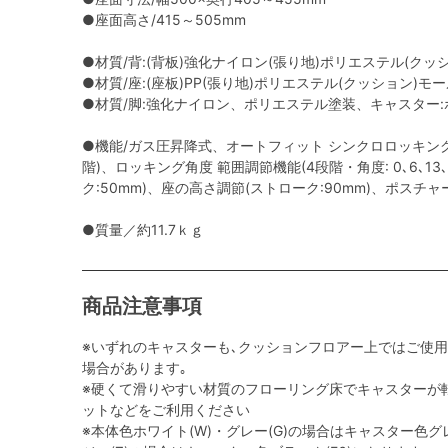
●座面高さ/415～505mm
●材質/背:(背板)強化ナイロン(張り地)ポリエステル(クッ
●材質/座:(座板)PP(張り地)ポリエステル(クッション)モ
●材質/脚:強化ナイロン、ポリエステル塗装、キャスター:ポ
●機能/ガス圧昇降式、オートフィット シンクロロッキング
階)、ロッキング角度 範囲調節機能(4段階・角度: 0､6､13
ク:50mm)、座の高さ調節(ストローク:90mm)、ポスチ
●質量／約11.7ｋｇ
商品注意事項
※いずれのキャスターも､クッションフロアー上ではご使
場合があります｡
※硬くて滑りやすい材質のフローリング床でキャスターが
ットなどをご利用ください
※本体色ホワイト(W)・グレー(G)の場合はキャスター色グレ