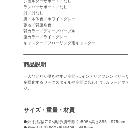
ショルダーサポート／なし
ランバーサポート／なし
肘／肘なし
脚・本体色／ホワイトグレー
張地／背座別色
背カラー／ディープパープル
座カラー／ライトグレー
キャスター／フローリング用キャスター
商品説明
一人ひとりが働きやすい空間へ｡インテリアフレンドリー
多様化するワークスタイルや空間に合わせて､カラーとマ
ジ｡
サイズ・重量・材質
●外寸法/幅710×奥行(脚部除く)505×高さ885～975mm
●座面寸法/幅500×奥行405～455mm