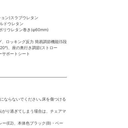
ション)スラブウレタン
ールドウレタン
リウレタン巻き(φ60mm)
、ロッキング反力 簡易調節機能(5段
､20°)、座の奥行き調節(ストロー
ャーサポートシート
用にならないでください｡床を傷つける
転がり過ぎてしまう場合は、チェアマ
ー(E2)、本体色ブラック(B)・ベー