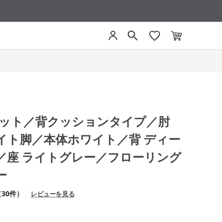
モネット／背クッションタイプ／肘
イト脚／本体ホワイト／背 ディー
／座 ライトグレー／フローリング
ー
（30件）
レビューを見る