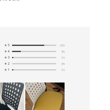
★
5
(22)
★
4
(6)
★
3
(1)
★
2
(0)
★
1
(1)