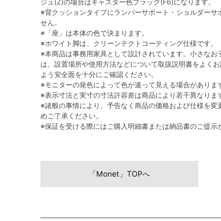
ジュ(Z)の場合はキャスター色ブラック(F6)になります。
※背クッションタイプにランバーサポート・ショルダーサ
せん。
※「座」は本体の色で決まります。
※ホワイト脚は、クリーンテクトコーティング仕様です。
※本商品は事務用家具として設計されています。小さなお
は、設置場所や使用方法などについて取扱説明書をよくお
よう安全面を十分にご確認ください。
※モニターの発色によって色が違って見える場合がありま
※表示寸法と実寸の寸法許容差は商品により若干異なりま
※諸般の事情により、予告なく商品の価格および仕様を変
めご了承ください。
※保証を受ける際にはご購入明細書または納品書のご提示
「Monet」TOPへ