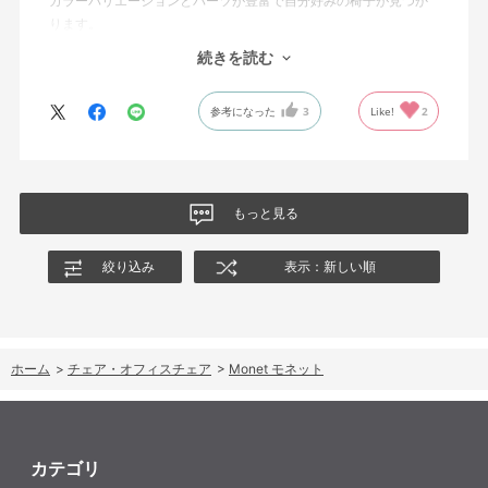
カラーバリエーションとパーツが豊富で自分好みの椅子が見つか
ります。
オフィスチェアにしては比較的コンパクトで家に置くのに最適で
続きを読む
した、座り心地も良く大変気に入っています。
今回どうしても欲しい色の組み合わせがあったので固定肘の物を
参考になった
3
Like!
2
購入しましたが、欲を言えば稼働肘バージョンもバイカラーなど
のバリエーションがあったら嬉しかったなと思います。
商品はとても良いもので、大変満足しています。
もっと見る
絞り込み
表示：新しい順
ホーム
>
チェア・オフィスチェア
>
Monet モネット
カテゴリ