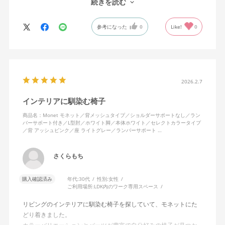
続きを読む
になじんでくるのではと思っています。フローリング床で使って
いますが、ややキャスターがよく動きすぎるのが難点でしょう
参考になった
0
Like!
0
か。
2026.2.7
インテリアに馴染む椅子
商品名：Monet モネット／背メッシュタイプ／ショルダーサポートなし／ラン
バーサポート付き／L型肘／ホワイト脚／本体ホワイト／セレクトカラータイプ
／背 アッシュピンク／座 ライトグレー／ランバーサポート …
さくらもち
購入確認済み
年代:
30代
性別:
女性
ご利用場所:
LDK内のワーク専用スペース
リビングのインテリアに馴染む椅子を探していて、モネットにた
どり着きました。