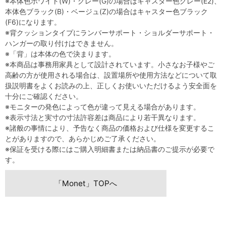
※本体色ホワイト(W)・グレー(G)の場合はキャスター色グレー(E2)、
本体色ブラック(B)・ベージュ(Z)の場合はキャスター色ブラック
(F6)になります。
※背クッションタイプにランバーサポート・ショルダーサポート・
ハンガーの取り付けはできません。
※「背」は本体の色で決まります。
※本商品は事務用家具として設計されています。小さなお子様やご
高齢の方が使用される場合は、設置場所や使用方法などについて取
扱説明書をよくお読みの上、正しくお使いいただけるよう安全面を
十分にご確認ください。
※モニターの発色によって色が違って見える場合があります。
※表示寸法と実寸の寸法許容差は商品により若干異なります。
※諸般の事情により、予告なく商品の価格および仕様を変更するこ
とがありますので、あらかじめご了承ください。
※保証を受ける際にはご購入明細書または納品書のご提示が必要で
す。
「Monet」TOPへ