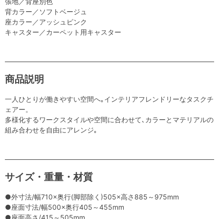
張地／背座別色
背カラー／ソフトベージュ
座カラー／アッシュピンク
キャスター／カーペット用キャスター
商品説明
一人ひとりが働きやすい空間へ｡インテリアフレンドリーなタスクチ
ェアー。
多様化するワークスタイルや空間に合わせて､カラーとマテリアルの
組み合わせを自由にアレンジ｡
サイズ・重量・材質
●外寸法/幅710×奥行(脚部除く)505×高さ885～975mm
●座面寸法/幅500×奥行405～455mm
●座面高さ/415～505mm