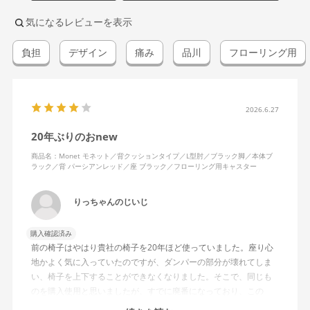
気になるレビューを表示
負担
デザイン
痛み
品川
フローリング用
2026.6.27
20年ぶりのおnew
商品名：Monet モネット／背クッションタイプ／L型肘／ブラック脚／本体ブ
ラック／背 パーシアンレッド／座 ブラック／フローリング用キャスター
りっちゃんのじいじ
購入確認済み
前の椅子はやはり貴社の椅子を20年ほど使っていました。座り心
地かよく気に入っていたのですが、ダンパーの部分が壊れてしま
い、椅子を上下することができなくなりました。そこで、同じも
のを購入使用と思いましたが、すでに廃番になっており、この
MonEtを購入しました。やや固めの椅子ですが、使っているうち