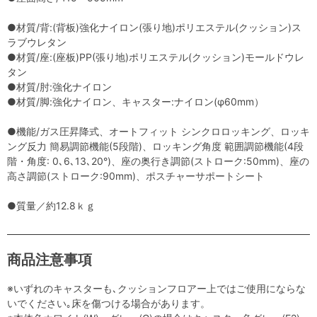
●材質/背:(背板)強化ナイロン(張り地)ポリエステル(クッション)ス
ラブウレタン
●材質/座:(座板)PP(張り地)ポリエステル(クッション)モールドウレ
タン
●材質/肘:強化ナイロン
●材質/脚:強化ナイロン、キャスター:ナイロン(φ60mm）
●機能/ガス圧昇降式、オートフィット シンクロロッキング、ロッキ
ング反力 簡易調節機能(5段階)、ロッキング角度 範囲調節機能(4段
階・角度: 0､6､13､20°)、座の奥行き調節(ストローク:50mm)、座の
高さ調節(ストローク:90mm)、ポスチャーサポートシート
●質量／約12.8ｋｇ
商品注意事項
※いずれのキャスターも､クッションフロアー上ではご使用にならな
いでください｡床を傷つける場合があります。