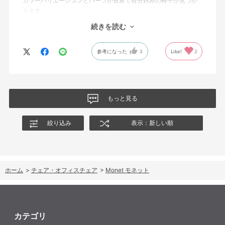
カラーバリエーションとパーツが豊富で自分好みの椅子が見つか
ります。
オフィスチェアにしては比較的コンパクトで家に置くのに最適で
続きを読む
した、座り心地も良く大変気に入っています。
今回どうしても欲しい色の組み合わせがあったので固定肘の物を
参考になった
3
Like!
2
購入しましたが、欲を言えば稼働肘バージョンもバイカラーなど
のバリエーションがあったら嬉しかったなと思います。
商品はとても良いもので、大変満足しています。
もっと見る
絞り込み
表示：新しい順
ホーム
>
チェア・オフィスチェア
>
Monet モネット
カテゴリ