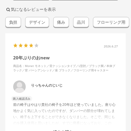
気になるレビューを表示
負担
デザイン
痛み
品川
フローリング用
2026.6.27
20年ぶりのおnew
商品名：Monet モネット／背クッションタイプ／L型肘／ブラック脚／本体ブ
ラック／背 パーシアンレッド／座 ブラック／フローリング用キャスター
りっちゃんのじいじ
購入確認済み
前の椅子はやはり貴社の椅子を20年ほど使っていました。座り心
地かよく気に入っていたのですが、ダンパーの部分が壊れてしま
い、椅子を上下することができなくなりました。そこで、同じも
のを購入使用と思いましたが、すでに廃番になっており、この
MonEtを購入しました。やや固めの椅子ですが、使っているうち