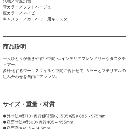
張地／背座別色
背カラー／ソフトベージュ
座カラー／ネイビー
キャスター／カーペット用キャスター
商品説明
一人ひとりが働きやすい空間へ｡インテリアフレンドリーなタスクチ
ェアー。
多様化するワークスタイルや空間に合わせて､カラーとマテリアルの
組み合わせを自由にアレンジ｡
サイズ・重量・材質
●外寸法/幅710×奥行(脚部除く)505×高さ885～975mm
●座面寸法/幅500×奥行405～455mm
●座面高さ/415～505mm