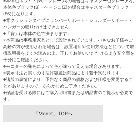
※本体色ホワイト(W)・グレー(G)の場合はキャスター色グレー(E2)、
本体色ブラック(B)・ベージュ(Z)の場合はキャスター色ブラック
(F6)になります。
※背クッションタイプにランバーサポート・ショルダーサポート・
ハンガーの取り付けはできません。
※「背」は本体の色で決まります。
※本商品は事務用家具として設計されています。小さなお子様やご
高齢の方が使用される場合は、設置場所や使用方法などについて取
扱説明書をよくお読みの上、正しくお使いいただけるよう安全面を
十分にご確認ください。
※モニターの発色によって色が違って見える場合があります。
※表示寸法と実寸の寸法許容差は商品により若干異なります。
※諸般の事情により、予告なく商品の価格および仕様を変更するこ
とがありますので、あらかじめご了承ください。
※保証を受ける際にはご購入明細書または納品書のご提示が必要で
す。
「Monet」TOPへ