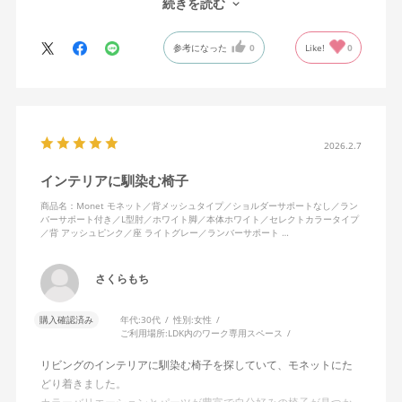
続きを読む
になじんでくるのではと思っています。フローリング床で使って
いますが、ややキャスターがよく動きすぎるのが難点でしょう
参考になった
0
Like!
0
か。
2026.2.7
インテリアに馴染む椅子
商品名：Monet モネット／背メッシュタイプ／ショルダーサポートなし／ラン
バーサポート付き／L型肘／ホワイト脚／本体ホワイト／セレクトカラータイプ
／背 アッシュピンク／座 ライトグレー／ランバーサポート …
さくらもち
購入確認済み
年代:
30代
性別:
女性
ご利用場所:
LDK内のワーク専用スペース
リビングのインテリアに馴染む椅子を探していて、モネットにた
どり着きました。