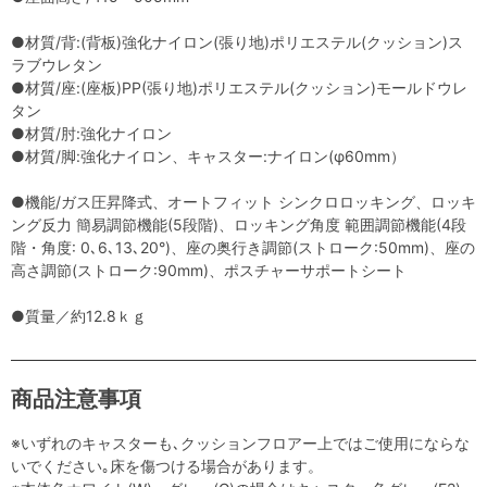
●材質/背:(背板)強化ナイロン(張り地)ポリエステル(クッション)ス
ラブウレタン
●材質/座:(座板)PP(張り地)ポリエステル(クッション)モールドウレ
タン
●材質/肘:強化ナイロン
●材質/脚:強化ナイロン、キャスター:ナイロン(φ60mm）
●機能/ガス圧昇降式、オートフィット シンクロロッキング、ロッキ
ング反力 簡易調節機能(5段階)、ロッキング角度 範囲調節機能(4段
階・角度: 0､6､13､20°)、座の奥行き調節(ストローク:50mm)、座の
高さ調節(ストローク:90mm)、ポスチャーサポートシート
●質量／約12.8ｋｇ
商品注意事項
※いずれのキャスターも､クッションフロアー上ではご使用にならな
いでください｡床を傷つける場合があります。