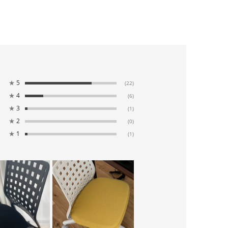
★
5
(22)
★
4
(6)
★
3
(1)
★
2
(0)
★
1
(1)