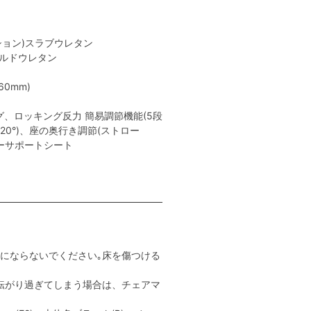
ション)スラブウレタン
ールドウレタン
0mm)
、ロッキング反力 簡易調節機能(5段
､20°)、座の奥行き調節(ストロー
ャーサポートシート
用にならないでください｡床を傷つける
転がり過ぎてしまう場合は、チェアマ