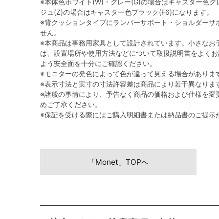
※本体色ホワイト(W)・グレー(G)の場合はキャスター色グレ
ジュ(Z)の場合はキャスター色ブラック(F6)になります。
※背クッションタイプにランバーサポート・ショルダーサ
せん。
※本商品は事務用家具として設計されています。小さなお
は、設置場所や使用方法などについて取扱説明書をよくお
よう安全面を十分にご確認ください。
※モニターの発色によって色が違って見える場合がありま
※表示寸法と実寸の寸法許容差は商品により若干異なりま
※諸般の事情により、予告なく商品の価格および仕様を変
めご了承ください。
※保証を受ける際にはご購入明細書または納品書のご提示
「Monet」TOPへ