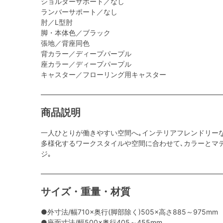
ショルダーサポート／なし
ランバーサポート／なし
肘／L型肘
脚・本体色／ブラック
張地／背座同色
背カラー／ディープパープル
座カラー／ディープパープル
キャスター／フローリング用キャスター
商品説明
一人ひとりが働きやすい空間へ｡インテリアフレンドリー
多様化するワークスタイルや空間に合わせて､カラーとマ
ジ｡
サイズ・重量・材質
●外寸法/幅710×奥行(脚部除く)505×高さ885～975mm
●座面寸法/幅500×奥行405～455mm