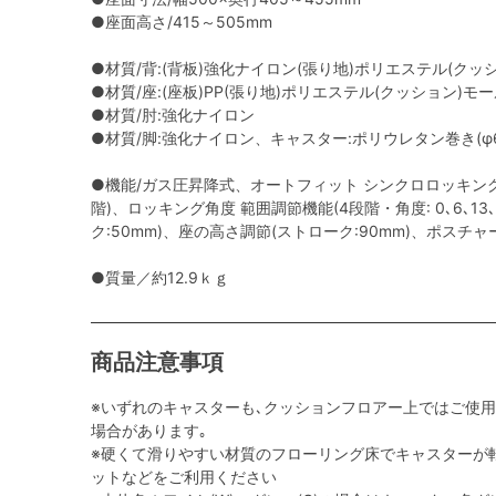
●座面高さ/415～505mm
●材質/背:(背板)強化ナイロン(張り地)ポリエステル(クッ
●材質/座:(座板)PP(張り地)ポリエステル(クッション)モ
●材質/肘:強化ナイロン
●材質/脚:強化ナイロン、キャスター:ポリウレタン巻き(φ6
●機能/ガス圧昇降式、オートフィット シンクロロッキング
階)、ロッキング角度 範囲調節機能(4段階・角度: 0､6､13
ク:50mm)、座の高さ調節(ストローク:90mm)、ポスチ
●質量／約12.9ｋｇ
商品注意事項
※いずれのキャスターも､クッションフロアー上ではご使
場合があります｡
※硬くて滑りやすい材質のフローリング床でキャスターが
ットなどをご利用ください