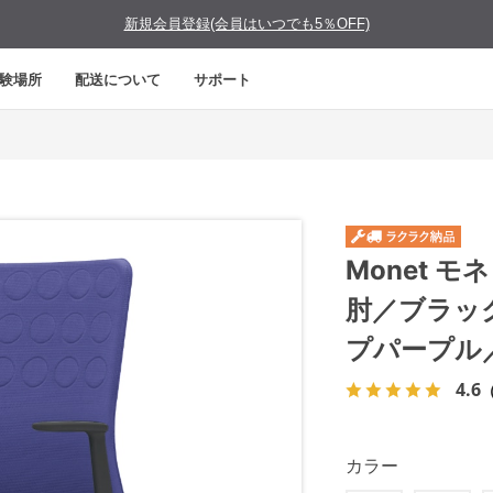
新規会員登録(会員はいつでも5％OFF)
験場所
配送について
サポート
Monet 
肘／ブラッ
プパープル
4.6
カラー