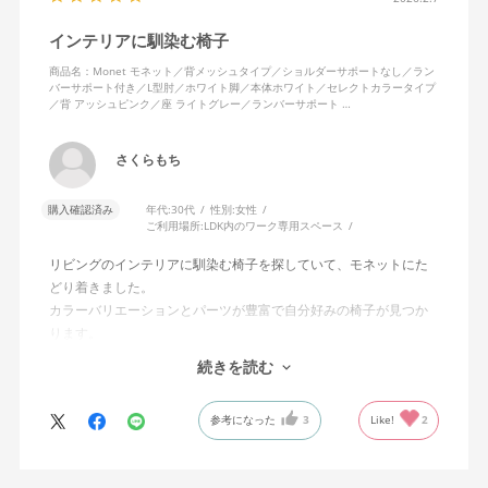
インテリアに馴染む椅子
商品名：Monet モネット／背メッシュタイプ／ショルダーサポートなし／ラン
バーサポート付き／L型肘／ホワイト脚／本体ホワイト／セレクトカラータイプ
／背 アッシュピンク／座 ライトグレー／ランバーサポート …
さくらもち
購入確認済み
年代:
30代
性別:
女性
ご利用場所:
LDK内のワーク専用スペース
リビングのインテリアに馴染む椅子を探していて、モネットにた
どり着きました。
カラーバリエーションとパーツが豊富で自分好みの椅子が見つか
ります。
オフィスチェアにしては比較的コンパクトで家に置くのに最適で
続きを読む
した、座り心地も良く大変気に入っています。
今回どうしても欲しい色の組み合わせがあったので固定肘の物を
参考になった
3
Like!
2
購入しましたが、欲を言えば稼働肘バージョンもバイカラーなど
のバリエーションがあったら嬉しかったなと思います。
商品はとても良いもので、大変満足しています。