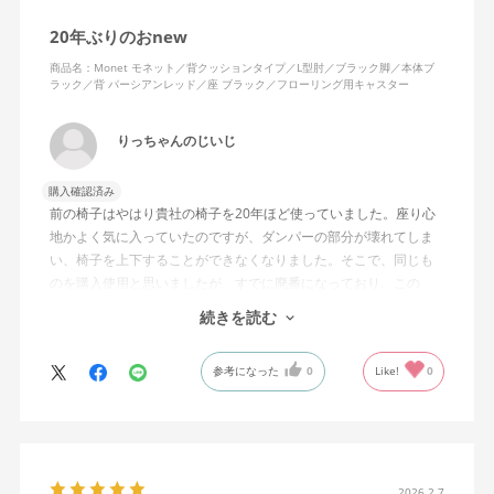
20年ぶりのおnew
商品名：Monet モネット／背クッションタイプ／L型肘／ブラック脚／本体ブ
ラック／背 パーシアンレッド／座 ブラック／フローリング用キャスター
りっちゃんのじいじ
購入確認済み
前の椅子はやはり貴社の椅子を20年ほど使っていました。座り心
地かよく気に入っていたのですが、ダンパーの部分が壊れてしま
い、椅子を上下することができなくなりました。そこで、同じも
のを購入使用と思いましたが、すでに廃番になっており、この
MonEtを購入しました。やや固めの椅子ですが、使っているうち
続きを読む
になじんでくるのではと思っています。フローリング床で使って
いますが、ややキャスターがよく動きすぎるのが難点でしょう
参考になった
0
Like!
0
か。
2026.2.7