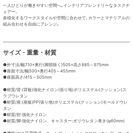
一人ひとりが働きやすい空間へ｡インテリアフレンドリーなタスクチ
ェアー。
多様化するワークスタイルや空間に合わせて､カラーとマテリアルの
組み合わせを自由にアレンジ｡
サイズ・重量・材質
●外寸法/幅710×奥行(脚部除く)505×高さ885～975mm
●座面寸法/幅500×奥行405～455mm
●座面高さ/415～505mm
●材質/背:(背板)強化ナイロン(張り地)ポリエステル(クッション)ス
ラブウレタン
●材質/座:(座板)PP(張り地)ポリエステル(クッション)モールドウレ
タン
●材質/肘:強化ナイロン
●材質/脚:強化ナイロン、キャスター:ポリウレタン巻き(φ60mm)