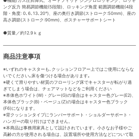
●機能/ガス圧昇降式、オートフィット シンクロロッキング、ロッキ
ング反力 簡易調節機能(5段階)、ロッキング角度 範囲調節機能(4段
階・角度: 0､6､13､20°)、座の奥行き調節(ストローク:50mm)、座の
高さ調節(ストローク:90mm)、ポスチャーサポートシート
●質量／約12.9ｋｇ
商品注意事項
※いずれのキャスターも､クッションフロアー上ではご使用にならな
いでください｡床を傷つける場合があります｡
※硬くて滑りやすい材質のフローリング床でキャスターが転がり過
ぎてしまう場合は、チェアマットなどをご利用ください
※本体色ホワイト(W)・グレー(G)の場合はキャスター色グレー(E2)、
本体色ブラック(B)・ベージュ(Z)の場合はキャスター色ブラック
(F6)になります。
※背クッションタイプにランバーサポート・ショルダーサポート・
ハンガーの取り付けはできません。
※本商品は事務用家具として設計されています。小さなお子様やご
高齢の方が使用される場合は、設置場所や使用方法などについて取