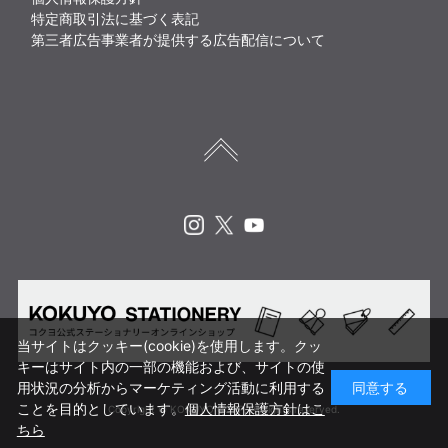
特定商取引法に基づく表記
第三者広告事業者が提供する広告配信について
Instagram
X
Youtube
当サイトはクッキー(cookie)を使用します。クッ
キーはサイト内の一部の機能および、サイトの使
用状況の分析からマーケティング活動に利用する
同意する
ことを目的としています。
個人情報保護方針はこ
Copyright © KOKUYO CORP. All rights reserved.
ちら