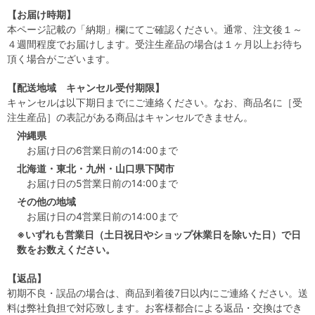
【お届け時期】
本ページ記載の「納期」欄にてご確認ください。通常、注文後１～
４週間程度でお届けします。受注生産品の場合は１ヶ月以上お待ち
頂く場合がございます。
【配送地域 キャンセル受付期限】
キャンセルは以下期日までにご連絡ください。なお、商品名に［受
注生産品］の表記がある商品はキャンセルできません。
沖縄県
お届け日の6営業日前の14:00まで
北海道・東北・九州・山口県下関市
お届け日の5営業日前の14:00まで
その他の地域
お届け日の4営業日前の14:00まで
※いずれも営業日（土日祝日やショップ休業日を除いた日）で日
数をお数えください。
【返品】
初期不良・誤品の場合は、商品到着後7日以内にご連絡ください。送
料は弊社負担で対応致します。お客様都合による返品・交換はでき