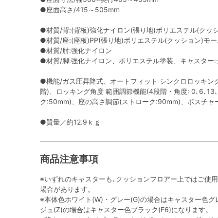
●座面高さ/415～505mm
●材質/背:(背板)強化ナイロン(張り地)ポリエステル(クッ
●材質/座:(座板)PP(張り地)ポリエステル(クッション)モ
●材質/肘:強化ナイロン
●材質/脚:強化ナイロン、ポリエステル塗装、キャスター:ナ
●機能/ガス圧昇降式、オートフィット シンクロロッキング
階)、ロッキング角度 範囲調節機能(4段階・角度: 0､6､13
ク:50mm)、座の高さ調節(ストローク:90mm)、ポスチ
●質量／約12.9ｋｇ
商品注意事項
※いずれのキャスターも､クッションフロアー上ではご使
場合があります。
※本体色ホワイト(W)・グレー(G)の場合はキャスター色グレ
ジュ(Z)の場合はキャスター色ブラック(F6)になります。