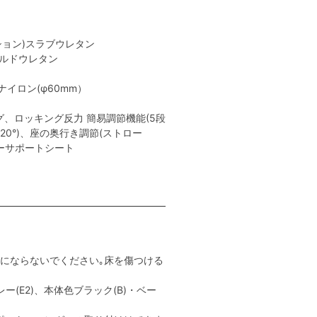
ション)スラブウレタン
ールドウレタン
イロン(φ60mm）
、ロッキング反力 簡易調節機能(5段
､20°)、座の奥行き調節(ストロー
ャーサポートシート
用にならないでください｡床を傷つける
ー(E2)、本体色ブラック(B)・ベー