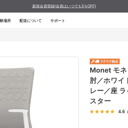
新規会員登録(会員はいつでも5％OFF)
験場所
配送について
サポート
Monet 
肘／ホワイ
レー／座 
スター
4.6