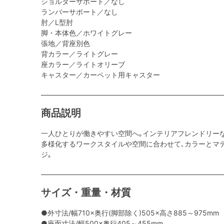
ショルダーサポート／なし
ランバーサポート／なし
肘／L型肘
脚・本体色／ホワイトグレー
張地／背座別色
背カラー／ライトグレー
座カラー／ライトオリーブ
キャスター／カーペット用キャスター
商品説明
一人ひとりが働きやすい空間へ｡インテリアフレンドリー
多様化するワークスタイルや空間に合わせて､カラーとマ
ジ｡
サイズ・重量・材質
●外寸法/幅710×奥行(脚部除く)505×高さ885～975mm
●座面寸法/幅500×奥行405～455mm