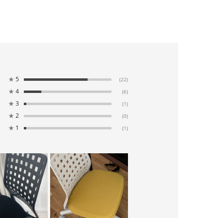
★
5
(22)
★
4
(6)
★
3
(1)
★
2
(0)
★
1
(1)