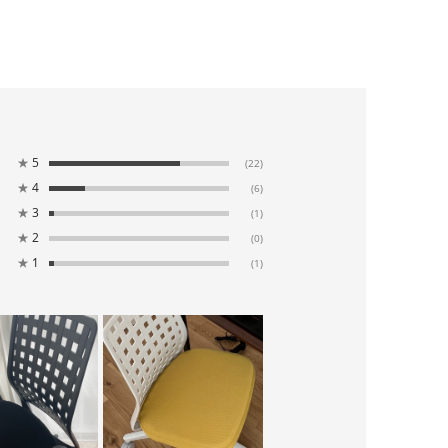
★
5
(22)
★
4
(6)
★
3
(1)
★
2
(0)
★
1
(1)