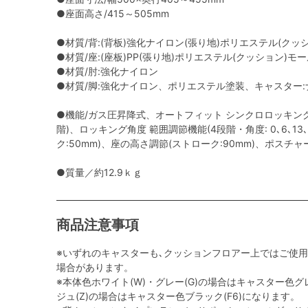
●座面高さ/415～505mm
●材質/背:(背板)強化ナイロン(張り地)ポリエステル(クッ
●材質/座:(座板)PP(張り地)ポリエステル(クッション)モ
●材質/肘:強化ナイロン
●材質/脚:強化ナイロン、ポリエステル塗装、キャスター:ナ
●機能/ガス圧昇降式、オートフィット シンクロロッキング
階)、ロッキング角度 範囲調節機能(4段階・角度: 0､6､13
ク:50mm)、座の高さ調節(ストローク:90mm)、ポスチ
●質量／約12.9ｋｇ
商品注意事項
※いずれのキャスターも､クッションフロアー上ではご使
場合があります。
※本体色ホワイト(W)・グレー(G)の場合はキャスター色グレ
ジュ(Z)の場合はキャスター色ブラック(F6)になります。