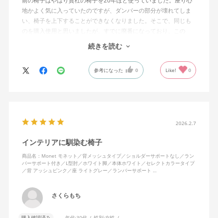
前の椅子はやはり貴社の椅子を20年ほど使っていました。座り心
地かよく気に入っていたのですが、ダンパーの部分が壊れてしま
い、椅子を上下することができなくなりました。そこで、同じも
のを購入使用と思いましたが、すでに廃番になっており、この
MonEtを購入しました。やや固めの椅子ですが、使っているうち
続きを読む
になじんでくるのではと思っています。フローリング床で使って
いますが、ややキャスターがよく動きすぎるのが難点でしょう
参考になった
0
Like!
0
か。
2026.2.7
インテリアに馴染む椅子
商品名：Monet モネット／背メッシュタイプ／ショルダーサポートなし／ラン
バーサポート付き／L型肘／ホワイト脚／本体ホワイト／セレクトカラータイプ
／背 アッシュピンク／座 ライトグレー／ランバーサポート …
さくらもち
購入確認済み
年代:
30代
性別:
女性