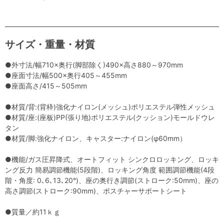
サイズ・重量・材質
●外寸法/幅710×奥行(脚部除く)490×高さ880～970mm
●座面寸法/幅500×奥行405～455mm
●座面高さ/415～505mm
●材質/背:(背枠)強化ナイロン(メッシュ)ポリエステル弾性メッシュ
●材質/座:(座板)PP(張り地)ポリエステル(クッション)モールドウレ
タン
●材質/脚:強化ナイロン、キャスター:ナイロン(φ60mm）
●機能/ガス圧昇降式、オートフィット シンクロロッキング、ロッキ
ング反力 簡易調節機能(5段階)、ロッキング角度 範囲調節機能(4段
階・角度: 0､6､13､20°)、座の奥行き調節(ストローク:50mm)、座の
高さ調節(ストローク:90mm)、ポスチャーサポートシート
●質量／約11ｋｇ