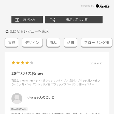
絞り込み
表示：新しい順
気になるレビューを表示
負担
デザイン
痛み
品川
フローリング用
2026.6.27
20年ぶりのおnew
商品名：Monet モネット／背クッションタイプ／L型肘／ブラック脚／本体ブ
ラック／背 パーシアンレッド／座 ブラック／フローリング用キャスター
りっちゃんのじいじ
購入確認済み