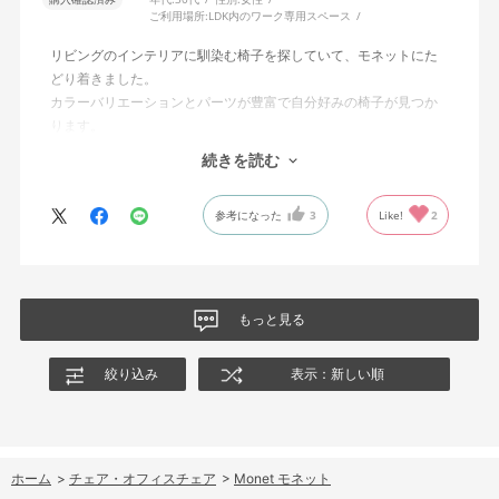
ご利用場所:
LDK内のワーク専用スペース
リビングのインテリアに馴染む椅子を探していて、モネットにた
どり着きました。
カラーバリエーションとパーツが豊富で自分好みの椅子が見つか
ります。
オフィスチェアにしては比較的コンパクトで家に置くのに最適で
続きを読む
した、座り心地も良く大変気に入っています。
今回どうしても欲しい色の組み合わせがあったので固定肘の物を
参考になった
3
Like!
2
購入しましたが、欲を言えば稼働肘バージョンもバイカラーなど
のバリエーションがあったら嬉しかったなと思います。
商品はとても良いもので、大変満足しています。
もっと見る
絞り込み
表示：新しい順
ホーム
>
チェア・オフィスチェア
>
Monet モネット