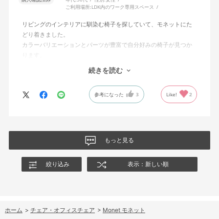
ご利用場所:
LDK内のワーク専用スペース
リビングのインテリアに馴染む椅子を探していて、モネットにた
どり着きました。
カラーバリエーションとパーツが豊富で自分好みの椅子が見つか
ります。
オフィスチェアにしては比較的コンパクトで家に置くのに最適で
続きを読む
した、座り心地も良く大変気に入っています。
今回どうしても欲しい色の組み合わせがあったので固定肘の物を
参考になった
3
Like!
2
購入しましたが、欲を言えば稼働肘バージョンもバイカラーなど
のバリエーションがあったら嬉しかったなと思います。
商品はとても良いもので、大変満足しています。
もっと見る
絞り込み
表示：新しい順
ホーム
>
チェア・オフィスチェア
>
Monet モネット