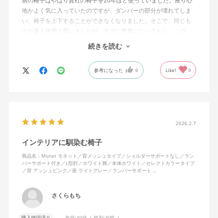
前の椅子はやはり貴社の椅子を20年ほど使っていました。座り心
地かよく気に入っていたのですが、ダンパーの部分が壊れてしま
い、椅子を上下することができなくなりました。そこで、同じも
のを購入使用と思いましたが、すでに廃番になっており、この
MonEtを購入しました。やや固めの椅子ですが、使っているうち
続きを読む
になじんでくるのではと思っています。フローリング床で使って
いますが、ややキャスターがよく動きすぎるのが難点でしょう
参考になった
0
Like!
0
か。
2026.2.7
インテリアに馴染む椅子
商品名：Monet モネット／背メッシュタイプ／ショルダーサポートなし／ラン
バーサポート付き／L型肘／ホワイト脚／本体ホワイト／セレクトカラータイプ
／背 アッシュピンク／座 ライトグレー／ランバーサポート …
さくらもち
購入確認済み
年代:
30代
性別:
女性