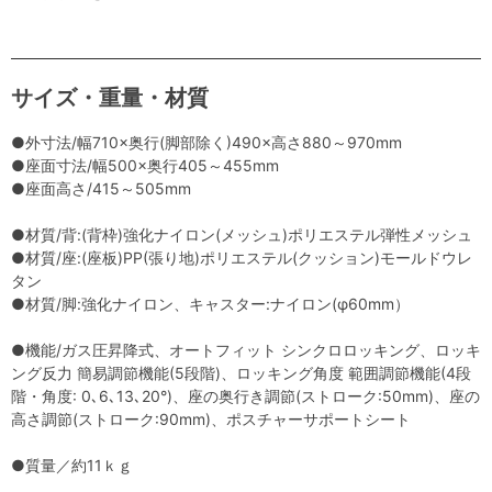
サイズ・重量・材質
●外寸法/幅710×奥行(脚部除く)490×高さ880～970mm
●座面寸法/幅500×奥行405～455mm
●座面高さ/415～505mm
●材質/背:(背枠)強化ナイロン(メッシュ)ポリエステル弾性メッシュ
●材質/座:(座板)PP(張り地)ポリエステル(クッション)モールドウレ
タン
●材質/脚:強化ナイロン、キャスター:ナイロン(φ60mm）
●機能/ガス圧昇降式、オートフィット シンクロロッキング、ロッキ
ング反力 簡易調節機能(5段階)、ロッキング角度 範囲調節機能(4段
階・角度: 0､6､13､20°)、座の奥行き調節(ストローク:50mm)、座の
高さ調節(ストローク:90mm)、ポスチャーサポートシート
●質量／約11ｋｇ