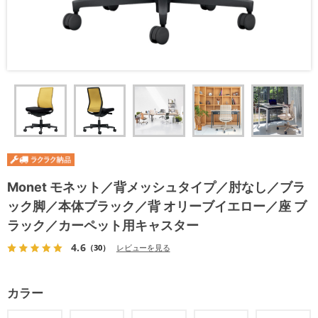
Monet モネット／背メッシュタイプ／肘なし／ブラ
ック脚／本体ブラック／背 オリーブイエロー／座 ブ
ラック／カーペット用キャスター
4.6
（30）
レビューを見る
カラー