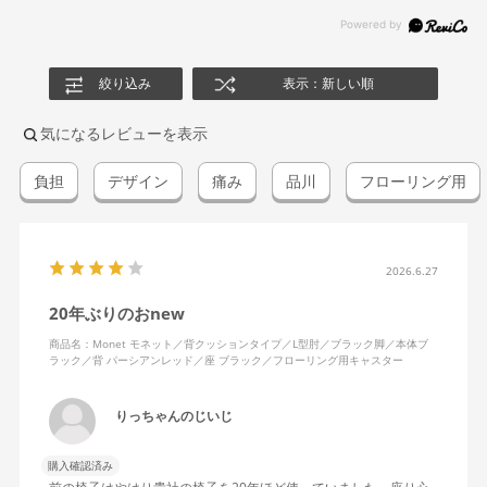
絞り込み
表示：新しい順
気になるレビューを表示
負担
デザイン
痛み
品川
フローリング用
2026.6.27
20年ぶりのおnew
商品名：Monet モネット／背クッションタイプ／L型肘／ブラック脚／本体ブ
ラック／背 パーシアンレッド／座 ブラック／フローリング用キャスター
りっちゃんのじいじ
購入確認済み