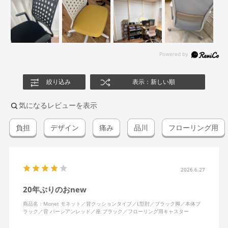
絞り込み
表示：新しい順
気になるレビューを表示
負担
デザイン
痛み
品川
フローリング用
2026.6.27
20年ぶりのおnew
商品名：Monet モネット／背クッションタイプ／L型肘／ブラック脚／本体ブ
ラック／背 パーシアンレッド／座 ブラック／フローリング用キャスター