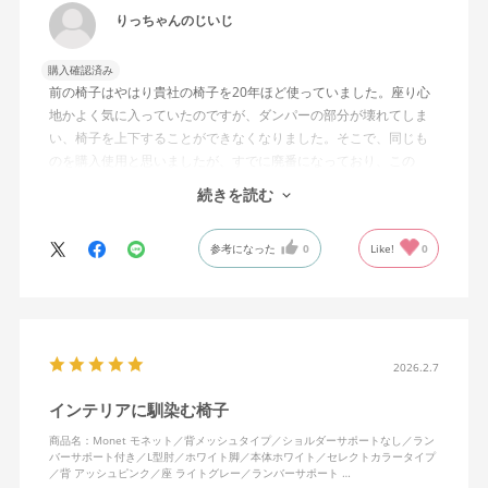
りっちゃんのじいじ
購入確認済み
前の椅子はやはり貴社の椅子を20年ほど使っていました。座り心
地かよく気に入っていたのですが、ダンパーの部分が壊れてしま
い、椅子を上下することができなくなりました。そこで、同じも
のを購入使用と思いましたが、すでに廃番になっており、この
MonEtを購入しました。やや固めの椅子ですが、使っているうち
続きを読む
になじんでくるのではと思っています。フローリング床で使って
いますが、ややキャスターがよく動きすぎるのが難点でしょう
参考になった
0
Like!
0
か。
2026.2.7
インテリアに馴染む椅子
商品名：Monet モネット／背メッシュタイプ／ショルダーサポートなし／ラン
バーサポート付き／L型肘／ホワイト脚／本体ホワイト／セレクトカラータイプ
／背 アッシュピンク／座 ライトグレー／ランバーサポート …