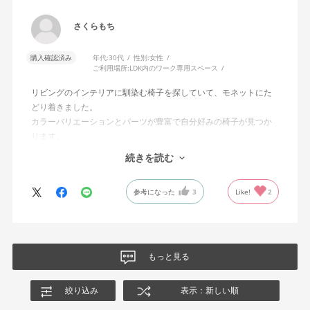
さくらもち
購入確認済み
年代:
30代
性別:
女性
ご利用場所:
LDK内のワーク専用スペース
リビングのインテリアに馴染む椅子を探していて、モネットにた
どり着きました。
カラーバリエーションとパーツが豊富で自分好みの椅子が見つか
ります。
オフィスチェアにしては比較的コンパクトで家に置くのに最適で
続きを読む
した、座り心地も良く大変気に入っています。
今回どうしても欲しい色の組み合わせがあったので固定肘の物を
参考になった
3
Like!
2
購入しましたが、欲を言えば稼働肘バージョンもバイカラーなど
のバリエーションがあったら嬉しかったなと思います。
商品はとても良いもので、大変満足しています。
もっと見る
絞り込み
表示：新しい順