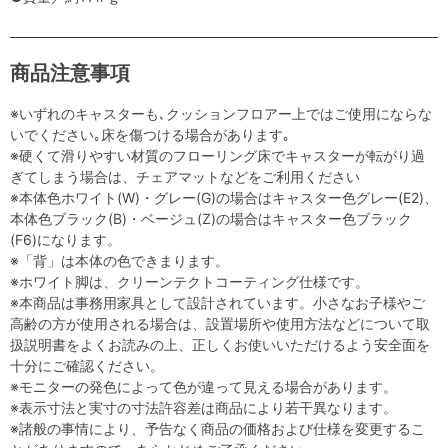
商品注意事項
※いずれのキャスターも､クッションフロアー上ではご使用にならな
いでください｡床を傷つける場合があります｡
※硬くて滑りやすい材質のフローリング床でキャスターが転がり過
ぎてしまう場合は、チェアマットなどをご利用ください
※本体色ホワイト(W)・グレー(G)の場合はキャスター色グレー(E2)、
本体色ブラック(B)・ベージュ(Z)の場合はキャスター色ブラック
(F6)になります。
※「背」は本体の色できまります。
※ホワイト脚は、クリーンテクトコーティング仕様です。
※本商品は事務用家具として設計されています。小さなお子様やご
高齢の方が使用される場合は、設置場所や使用方法などについて取
扱説明書をよくお読みの上、正しくお使いいただけるよう安全面を
十分にご確認ください。
※モニターの発色によって色が違って見える場合があります。
※表示寸法と実寸の寸法許容差は商品により若干異なります。
※諸般の事情により、予告なく商品の価格および仕様を変更するこ