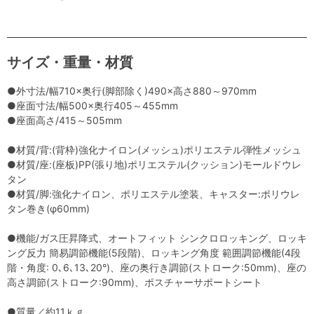
サイズ・重量・材質
●外寸法/幅710×奥行(脚部除く)490×高さ880～970mm
●座面寸法/幅500×奥行405～455mm
●座面高さ/415～505mm
●材質/背:(背枠)強化ナイロン(メッシュ)ポリエステル弾性メッシュ
●材質/座:(座板)PP(張り地)ポリエステル(クッション)モールドウレ
タン
●材質/脚:強化ナイロン、ポリエステル塗装、キャスター:ポリウレ
タン巻き(φ60mm)
●機能/ガス圧昇降式、オートフィット シンクロロッキング、ロッキ
ング反力 簡易調節機能(5段階)、ロッキング角度 範囲調節機能(4段
階・角度: 0､6､13､20°)、座の奥行き調節(ストローク:50mm)、座の
高さ調節(ストローク:90mm)、ポスチャーサポートシート
●質量／約11ｋｇ