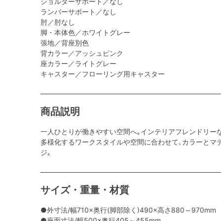
ショルダーサポート／なし
ランバーサポート／なし
肘／肘なし
脚・本体色／ホワイトグレー
張地／背座別色
背カラー／アッシュピンク
座カラー／ライトグレー
キャスター／フローリング用キャスター
商品説明
一人ひとりが働きやすい空間へ｡インテリアフレンドリー
多様化するワークスタイルや空間に合わせて､カラーとマ
ジ｡
サイズ・重量・材質
●外寸法/幅710×奥行(脚部除く)490×高さ880～970mm
●座面寸法/幅500×奥行405～455mm