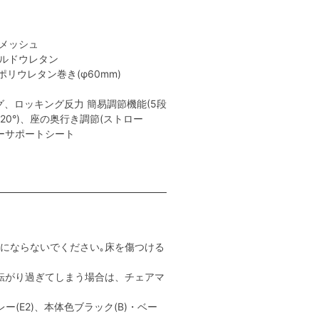
性メッシュ
ールドウレタン
リウレタン巻き(φ60mm)
、ロッキング反力 簡易調節機能(5段
､20°)、座の奥行き調節(ストロー
ャーサポートシート
用にならないでください｡床を傷つける
転がり過ぎてしまう場合は、チェアマ
ー(E2)、本体色ブラック(B)・ベー