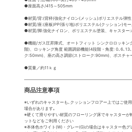
●座面高さ/415～505mm
●材質/背:(背枠)強化ナイロン(メッシュ)ポリエステル弾
●材質/座:(座板)PP(張り地)ポリエステル(クッション)モ
●材質/脚:強化ナイロン、ポリエステル塗装、キャスター:ポ
●機能/ガス圧昇降式、オートフィット シンクロロッキング
階)、ロッキング角度 範囲調節機能(4段階・角度: 0､6､13
ク:50mm)、座の高さ調節(ストローク:90mm)、ポスチ
●質量／約11ｋｇ
商品注意事項
※いずれのキャスターも､クッションフロアー上ではご使
場合があります｡
※硬くて滑りやすい材質のフローリング床でキャスターが
ットなどをご利用ください
※本体色ホワイト(W)・グレー(G)の場合はキャスター色グレ