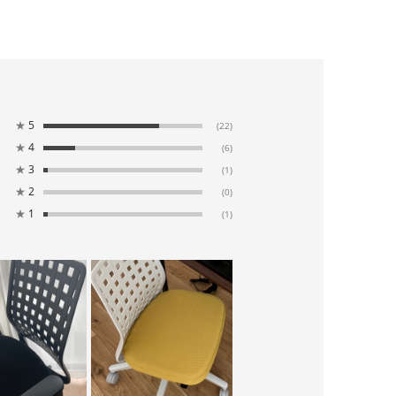
★
5
(22)
★
4
(6)
★
3
(1)
★
2
(0)
★
1
(1)