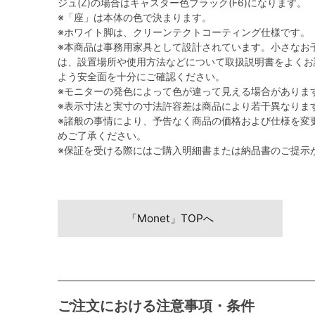
ジュ(Z)の場合はキャスター色ブラック(F6)になります。
※「座」は本体の色で決まります。
※ホワイト脚は、クリーンテクトコーティング仕様です。
※本商品は事務用家具として設計されています。小さなお
は、設置場所や使用方法などについて取扱説明書をよくお
よう安全面を十分にご確認ください。
※モニターの発色によって色が違って見える場合がありま
※表示寸法と実寸の寸法許容差は商品により若干異なりま
※諸般の事情により、予告なく商品の価格および仕様を変
めご了承ください。
※保証を受ける際にはご購入明細書または納品書のご提示
「Monet」TOPへ
ご注文における注意事項・条件