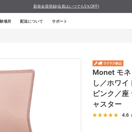
新規会員登録(会員はいつでも5％OFF)
験場所
配送について
サポート
Monet 
し／ホワイ
ピンク／座
ャスター
4.6