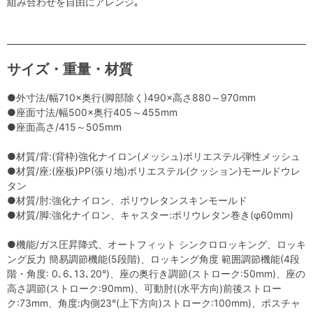
組み合わせを自由にアレンジ｡
サイズ・重量・材質
●外寸法/幅710×奥行(脚部除く)490×高さ880～970mm
●座面寸法/幅500×奥行405～455mm
●座面高さ/415～505mm
●材質/背:(背枠)強化ナイロン(メッシュ)ポリエステル弾性メッシュ
●材質/座:(座板)PP(張り地)ポリエステル(クッション)モールドウレ
タン
●材質/肘:強化ナイロン、ポリウレタンスキンモールド
●材質/脚:強化ナイロン、キャスター:ポリウレタン巻き(φ60mm)
●機能/ガス圧昇降式、オートフィット シンクロロッキング、ロッキ
ング反力 簡易調節機能(5段階)、ロッキング角度 範囲調節機能(4段
階・角度: 0､6､13､20°)、座の奥行き調節(ストローク:50mm)、座の
高さ調節(ストローク:90mm)、可動肘((水平方向)前後ストロー
ク:73mm、角度:内側23°(上下方向)ストローク:100mm)、ポスチャ