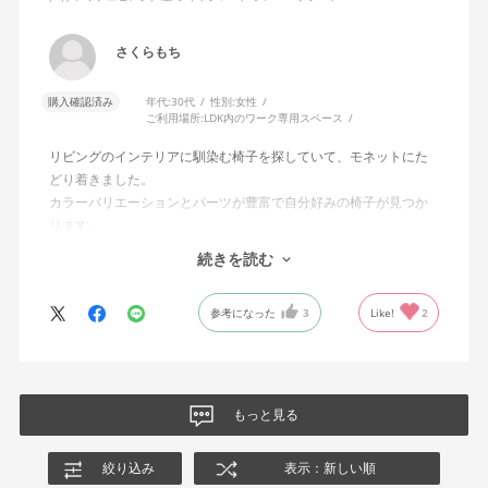
さくらもち
購入確認済み
年代:
30代
性別:
女性
ご利用場所:
LDK内のワーク専用スペース
リビングのインテリアに馴染む椅子を探していて、モネットにた
どり着きました。
カラーバリエーションとパーツが豊富で自分好みの椅子が見つか
ります。
オフィスチェアにしては比較的コンパクトで家に置くのに最適で
続きを読む
した、座り心地も良く大変気に入っています。
今回どうしても欲しい色の組み合わせがあったので固定肘の物を
参考になった
3
Like!
2
購入しましたが、欲を言えば稼働肘バージョンもバイカラーなど
のバリエーションがあったら嬉しかったなと思います。
商品はとても良いもので、大変満足しています。
もっと見る
絞り込み
表示：新しい順