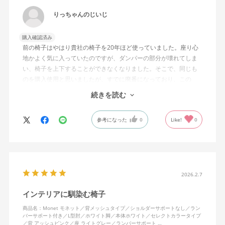
りっちゃんのじいじ
購入確認済み
前の椅子はやはり貴社の椅子を20年ほど使っていました。座り心
地かよく気に入っていたのですが、ダンパーの部分が壊れてしま
い、椅子を上下することができなくなりました。そこで、同じも
のを購入使用と思いましたが、すでに廃番になっており、この
MonEtを購入しました。やや固めの椅子ですが、使っているうち
続きを読む
になじんでくるのではと思っています。フローリング床で使って
いますが、ややキャスターがよく動きすぎるのが難点でしょう
参考になった
0
Like!
0
か。
2026.2.7
インテリアに馴染む椅子
商品名：Monet モネット／背メッシュタイプ／ショルダーサポートなし／ラン
バーサポート付き／L型肘／ホワイト脚／本体ホワイト／セレクトカラータイプ
／背 アッシュピンク／座 ライトグレー／ランバーサポート …