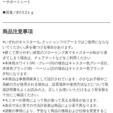
ーサポートシート
●質量／約13.2ｋｇ
商品注意事項
※いずれのキャスターも､クッションフロアー上ではご使用にならな
いでください｡床を傷つける場合があります｡
※硬くて滑りやすい材質のフローリング床でキャスターが転がり過
ぎてしまう場合は、チェアマットなどをご利用ください
※本体色ホワイト(W)・グレー(G)の場合はキャスター色グレー(E2)、
本体色ブラック(B)・ベージュ(Z)の場合はキャスター色ブラック
(F6)になります。
※本商品は事務用家具として設計されています。小さなお子様やご
高齢の方が使用される場合は、設置場所や使用方法などについて取
扱説明書をよくお読みの上、正しくお使いいただけるよう安全面を
十分にご確認ください。
※モニターの発色によって色が違って見える場合があります。
※表示寸法と実寸の寸法許容差は商品により若干異なります。
※諸般の事情により、予告なく商品の価格および仕様を変更するこ