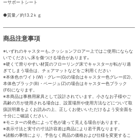
ーサポートシート
●質量／約13.2ｋｇ
商品注意事項
※いずれのキャスターも､クッションフロアー上ではご使用にならな
いでください｡床を傷つける場合があります｡
※硬くて滑りやすい材質のフローリング床でキャスターが転がり過
ぎてしまう場合は、チェアマットなどをご利用ください
※本体色ホワイト(W)・グレー(G)の場合はキャスター色グレー(E2)、
本体色ブラック(B)・ベージュ(Z)の場合はキャスター色ブラック
(F6)になります。
※本商品は事務用家具として設計されています。小さなお子様やご
高齢の方が使用される場合は、設置場所や使用方法などについて取
扱説明書をよくお読みの上、正しくお使いいただけるよう安全面を
十分にご確認ください。
※モニターの発色によって色が違って見える場合があります。
※表示寸法と実寸の寸法許容差は商品により若干異なります。
※諸般の事情により、予告なく商品の価格および仕様を変更するこ