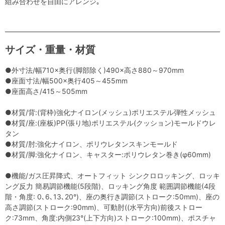
組み合わせを自由にアレンジ｡
サイズ・重量・材質
●外寸法/幅710×奥行(脚部除く)490×高さ880～970mm
●座面寸法/幅500×奥行405～455mm
●座面高さ/415～505mm
●材質/背:(背枠)強化ナイロン(メッシュ)ポリエステル弾性メッシュ
●材質/座:(座板)PP(張り地)ポリエステル(クッション)モールドウレ
タン
●材質/肘:強化ナイロン、ポリウレタンスキンモールド
●材質/脚:強化ナイロン、キャスター:ポリウレタン巻き(φ60mm)
●機能/ガス圧昇降式、オートフィット シンクロロッキング、ロッキ
ング反力 簡易調節機能(5段階)、ロッキング角度 範囲調節機能(4段
階・角度: 0､6､13､20°)、座の奥行き調節(ストローク:50mm)、座の
高さ調節(ストローク:90mm)、可動肘((水平方向)前後ストロー
ク:73mm、角度:内側23°(上下方向)ストローク:100mm)、ポスチャ