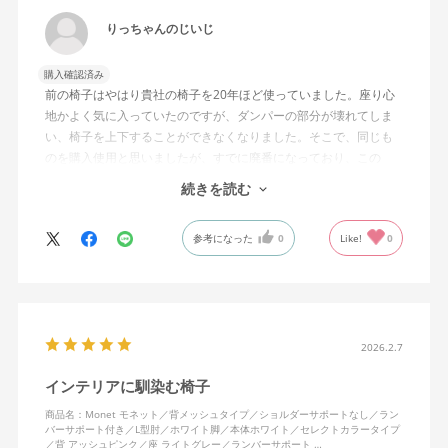
りっちゃんのじいじ
購入確認済み
前の椅子はやはり貴社の椅子を20年ほど使っていました。座り心
地かよく気に入っていたのですが、ダンパーの部分が壊れてしま
い、椅子を上下することができなくなりました。そこで、同じも
のを購入使用と思いましたが、すでに廃番になっており、この
MonEtを購入しました。やや固めの椅子ですが、使っているうち
続きを読む
になじんでくるのではと思っています。フローリング床で使って
いますが、ややキャスターがよく動きすぎるのが難点でしょう
参考になった
0
Like!
0
か。
2026.2.7
インテリアに馴染む椅子
商品名：Monet モネット／背メッシュタイプ／ショルダーサポートなし／ラン
バーサポート付き／L型肘／ホワイト脚／本体ホワイト／セレクトカラータイプ
／背 アッシュピンク／座 ライトグレー／ランバーサポート …