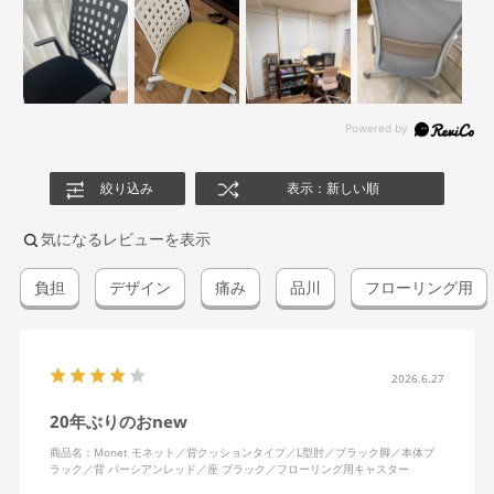
絞り込み
表示：新しい順
気になるレビューを表示
負担
デザイン
痛み
品川
フローリング用
2026.6.27
20年ぶりのおnew
商品名：Monet モネット／背クッションタイプ／L型肘／ブラック脚／本体ブ
ラック／背 パーシアンレッド／座 ブラック／フローリング用キャスター