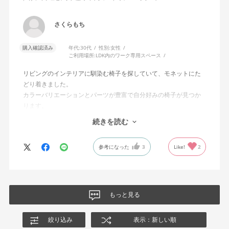
さくらもち
購入確認済み
年代:
30代
性別:
女性
ご利用場所:
LDK内のワーク専用スペース
リビングのインテリアに馴染む椅子を探していて、モネットにた
どり着きました。
カラーバリエーションとパーツが豊富で自分好みの椅子が見つか
ります。
オフィスチェアにしては比較的コンパクトで家に置くのに最適で
続きを読む
した、座り心地も良く大変気に入っています。
今回どうしても欲しい色の組み合わせがあったので固定肘の物を
参考になった
3
Like!
2
購入しましたが、欲を言えば稼働肘バージョンもバイカラーなど
のバリエーションがあったら嬉しかったなと思います。
商品はとても良いもので、大変満足しています。
もっと見る
絞り込み
表示：新しい順