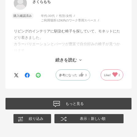
さくらもち
購入確認済み
年代:
30代
性別:
女性
ご利用場所:
LDK内のワーク専用スペース
リビングのインテリアに馴染む椅子を探していて、モネットにた
どり着きました。
カラーバリエーションとパーツが豊富で自分好みの椅子が見つか
ります。
オフィスチェアにしては比較的コンパクトで家に置くのに最適で
続きを読む
した、座り心地も良く大変気に入っています。
今回どうしても欲しい色の組み合わせがあったので固定肘の物を
参考になった
3
Like!
2
購入しましたが、欲を言えば稼働肘バージョンもバイカラーなど
のバリエーションがあったら嬉しかったなと思います。
商品はとても良いもので、大変満足しています。
もっと見る
絞り込み
表示：新しい順