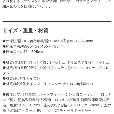
多様化するワークスタイルや空間に合わせて､カラーとマテリアルの
組み合わせを自由にアレンジ｡
サイズ・重量・材質
●外寸法/幅710×奥行(脚部除く)490×高さ880～970mm
●座面寸法/幅500×奥行405～455mm
●座面高さ/415～505mm
●材質/背:(背枠)強化ナイロン(メッシュ)ポリエステル弾性メッシュ
●材質/座:(座板)PP(張り地)ポリエステル(クッション)モールドウレ
タン
●材質/肘:強化ナイロン
●材質/脚:強化ナイロン、キャスター:ナイロン(φ60mm）
●機能/ガス圧昇降式、オートフィット シンクロロッキング、ロッキ
ング反力 簡易調節機能(5段階)、ロッキング角度 範囲調節機能(4段
階・角度: 0､6､13､20°)、座の奥行き調節(ストローク:50mm)、座の
高さ調節(ストローク:90mm)、ポスチャーサポートシート