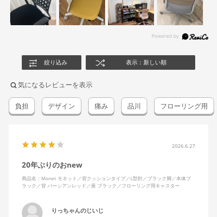
絞り込み
表示：新しい順
気になるレビューを表示
負担
デザイン
痛み
品川
フローリング用
2026.6.27
20年ぶりのおnew
商品名：Monet モネット／背クッションタイプ／L型肘／ブラック脚／本体ブ
ラック／背 パーシアンレッド／座 ブラック／フローリング用キャスター
りっちゃんのじいじ