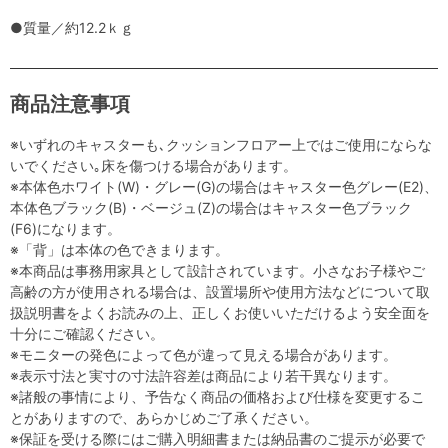
●質量／約12.2ｋｇ
商品注意事項
※いずれのキャスターも､クッションフロアー上ではご使用にならな
いでください｡床を傷つける場合があります。
※本体色ホワイト(W)・グレー(G)の場合はキャスター色グレー(E2)、
本体色ブラック(B)・ベージュ(Z)の場合はキャスター色ブラック
(F6)になります。
※「背」は本体の色できまります。
※本商品は事務用家具として設計されています。小さなお子様やご
高齢の方が使用される場合は、設置場所や使用方法などについて取
扱説明書をよくお読みの上、正しくお使いいただけるよう安全面を
十分にご確認ください。
※モニターの発色によって色が違って見える場合があります。
※表示寸法と実寸の寸法許容差は商品により若干異なります。
※諸般の事情により、予告なく商品の価格および仕様を変更するこ
とがありますので、あらかじめご了承ください。
※保証を受ける際にはご購入明細書または納品書のご提示が必要で