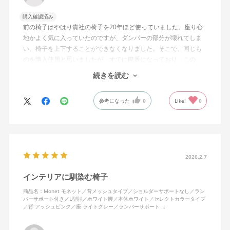
購入確認済み
前の椅子はやはり貴社の椅子を20年ほど使っていました。座り心
地かよく気に入っていたのですが、ダンパーの部分が壊れてしま
い、椅子を上下することができなくなりました。そこで、同じも
のを購入使用と思いましたが、すでに廃番になっており、この
MonEtを購入しました。やや固めの椅子ですが、使っているうち
続きを読む
になじんでくるのではと思っています。フローリング床で使って
いますが、ややキャスターがよく動きすぎるのが難点でしょう
参考になった
0
Like!
0
か。
2026.2.7
インテリアに馴染む椅子
商品名：Monet モネット／背メッシュタイプ／ショルダーサポートなし／ラン
バーサポート付き／L型肘／ホワイト脚／本体ホワイト／セレクトカラータイプ
／背 アッシュピンク／座 ライトグレー／ランバーサポート …