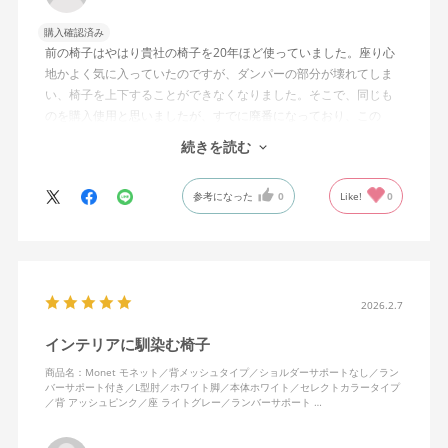
購入確認済み
前の椅子はやはり貴社の椅子を20年ほど使っていました。座り心
地かよく気に入っていたのですが、ダンパーの部分が壊れてしま
い、椅子を上下することができなくなりました。そこで、同じも
のを購入使用と思いましたが、すでに廃番になっており、この
MonEtを購入しました。やや固めの椅子ですが、使っているうち
続きを読む
になじんでくるのではと思っています。フローリング床で使って
いますが、ややキャスターがよく動きすぎるのが難点でしょう
参考になった
0
Like!
0
か。
2026.2.7
インテリアに馴染む椅子
商品名：Monet モネット／背メッシュタイプ／ショルダーサポートなし／ラン
バーサポート付き／L型肘／ホワイト脚／本体ホワイト／セレクトカラータイプ
／背 アッシュピンク／座 ライトグレー／ランバーサポート …