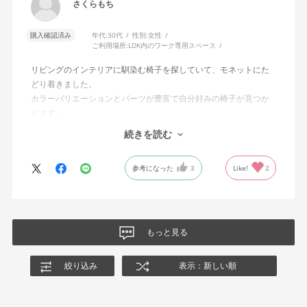
さくらもち
購入確認済み
年代:
30代
性別:
女性
ご利用場所:
LDK内のワーク専用スペース
リビングのインテリアに馴染む椅子を探していて、モネットにた
どり着きました。
カラーバリエーションとパーツが豊富で自分好みの椅子が見つか
ります。
オフィスチェアにしては比較的コンパクトで家に置くのに最適で
続きを読む
した、座り心地も良く大変気に入っています。
今回どうしても欲しい色の組み合わせがあったので固定肘の物を
参考になった
3
Like!
2
購入しましたが、欲を言えば稼働肘バージョンもバイカラーなど
のバリエーションがあったら嬉しかったなと思います。
商品はとても良いもので、大変満足しています。
もっと見る
絞り込み
表示：新しい順