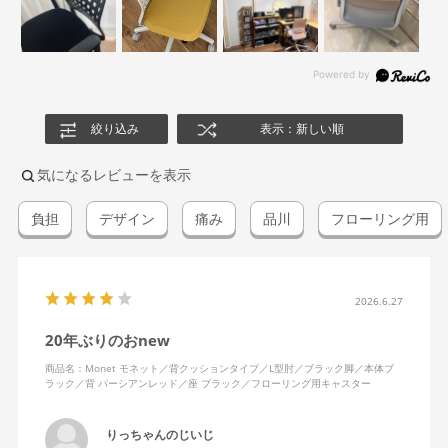
絞り込み
表示：新しい順
気になるレビューを表示
負担
デザイン
痛み
品川
フローリング用
2026.6.27
20年ぶりのおnew
商品名：Monet モネット／背クッションタイプ／L型肘／ブラック脚／本体ブ
ラック／背 パーシアンレッド／座 ブラック／フローリング用キャスター
りっちゃんのじいじ