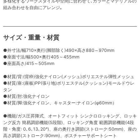
多様化するワークスタイルや空間に合わせて､カラーとマテリアルの
組み合わせを自由にアレンジ｡
サイズ・重量・材質
●外寸法/幅710×奥行(脚部除く)490×高さ880～970mm
●座面寸法/幅500×奥行405～455mm
●座面高さ/415～505mm
●材質/背:(背枠)強化ナイロン(メッシュ)ポリエステル弾性メッシュ
●材質/座:(座板)PP(張り地)ポリエステル(クッション)モールドウレ
タン
●材質/肘:強化ナイロン
●材質/脚:強化ナイロン、キャスター:ナイロン(φ60mm）
●機能/ガス圧昇降式、オートフィット シンクロロッキング、ロッキ
ング反力 簡易調節機能(5段階)、ロッキング角度 範囲調節機能(4段
階・角度: 0､6､13､20°)、座の奥行き調節(ストローク:50mm)、座の
高さ調節(ストローク:90mm)、ポスチャーサポートシート