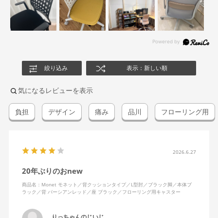
絞り込み
表示：新しい順
気になるレビューを表示
負担
デザイン
痛み
品川
フローリング用
2026.6.27
20年ぶりのおnew
商品名：Monet モネット／背クッションタイプ／L型肘／ブラック脚／本体ブ
ラック／背 パーシアンレッド／座 ブラック／フローリング用キャスター
りっちゃんのじいじ