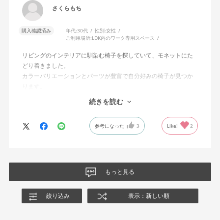
さくらもち
購入確認済み
年代:
30代
性別:
女性
ご利用場所:
LDK内のワーク専用スペース
リビングのインテリアに馴染む椅子を探していて、モネットにた
どり着きました。
カラーバリエーションとパーツが豊富で自分好みの椅子が見つか
ります。
オフィスチェアにしては比較的コンパクトで家に置くのに最適で
続きを読む
した、座り心地も良く大変気に入っています。
今回どうしても欲しい色の組み合わせがあったので固定肘の物を
参考になった
3
Like!
2
購入しましたが、欲を言えば稼働肘バージョンもバイカラーなど
のバリエーションがあったら嬉しかったなと思います。
商品はとても良いもので、大変満足しています。
もっと見る
絞り込み
表示：新しい順