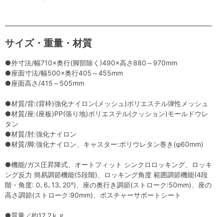
サイズ・重量・材質
●外寸法/幅710×奥行(脚部除く)490×高さ880～970mm
●座面寸法/幅500×奥行405～455mm
●座面高さ/415～505mm
●材質/背:(背枠)強化ナイロン(メッシュ)ポリエステル弾性メッシュ
●材質/座:(座板)PP(張り地)ポリエステル(クッション)モールドウレ
タン
●材質/肘:強化ナイロン
●材質/脚:強化ナイロン、キャスター:ポリウレタン巻き(φ60mm)
●機能/ガス圧昇降式、オートフィット シンクロロッキング、ロッキ
ング反力 簡易調節機能(5段階)、ロッキング角度 範囲調節機能(4段
階・角度: 0､6､13､20°)、座の奥行き調節(ストローク:50mm)、座の
高さ調節(ストローク:90mm)、ポスチャーサポートシート
●質量／約12.2ｋｇ