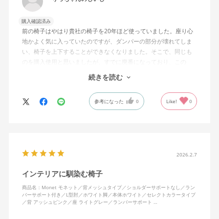
購入確認済み
前の椅子はやはり貴社の椅子を20年ほど使っていました。座り心
地かよく気に入っていたのですが、ダンパーの部分が壊れてしま
い、椅子を上下することができなくなりました。そこで、同じも
のを購入使用と思いましたが、すでに廃番になっており、この
MonEtを購入しました。やや固めの椅子ですが、使っているうち
続きを読む
になじんでくるのではと思っています。フローリング床で使って
いますが、ややキャスターがよく動きすぎるのが難点でしょう
参考になった
0
Like!
0
か。
2026.2.7
インテリアに馴染む椅子
商品名：Monet モネット／背メッシュタイプ／ショルダーサポートなし／ラン
バーサポート付き／L型肘／ホワイト脚／本体ホワイト／セレクトカラータイプ
／背 アッシュピンク／座 ライトグレー／ランバーサポート …