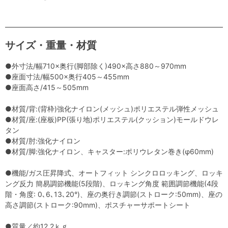
サイズ・重量・材質
●外寸法/幅710×奥行(脚部除く)490×高さ880～970mm
●座面寸法/幅500×奥行405～455mm
●座面高さ/415～505mm
●材質/背:(背枠)強化ナイロン(メッシュ)ポリエステル弾性メッシュ
●材質/座:(座板)PP(張り地)ポリエステル(クッション)モールドウレ
タン
●材質/肘:強化ナイロン
●材質/脚:強化ナイロン、キャスター:ポリウレタン巻き(φ60mm)
●機能/ガス圧昇降式、オートフィット シンクロロッキング、ロッキ
ング反力 簡易調節機能(5段階)、ロッキング角度 範囲調節機能(4段
階・角度: 0､6､13､20°)、座の奥行き調節(ストローク:50mm)、座の
高さ調節(ストローク:90mm)、ポスチャーサポートシート
●質量／約12.2ｋｇ