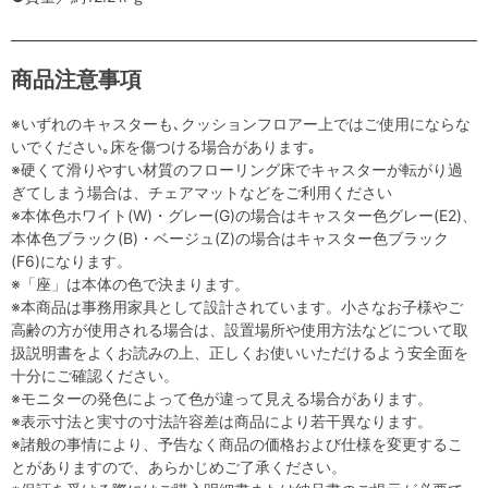
商品注意事項
※いずれのキャスターも､クッションフロアー上ではご使用にならな
いでください｡床を傷つける場合があります｡
※硬くて滑りやすい材質のフローリング床でキャスターが転がり過
ぎてしまう場合は、チェアマットなどをご利用ください
※本体色ホワイト(W)・グレー(G)の場合はキャスター色グレー(E2)、
本体色ブラック(B)・ベージュ(Z)の場合はキャスター色ブラック
(F6)になります。
※「座」は本体の色で決まります。
※本商品は事務用家具として設計されています。小さなお子様やご
高齢の方が使用される場合は、設置場所や使用方法などについて取
扱説明書をよくお読みの上、正しくお使いいただけるよう安全面を
十分にご確認ください。
※モニターの発色によって色が違って見える場合があります。
※表示寸法と実寸の寸法許容差は商品により若干異なります。
※諸般の事情により、予告なく商品の価格および仕様を変更するこ
とがありますので、あらかじめご了承ください。