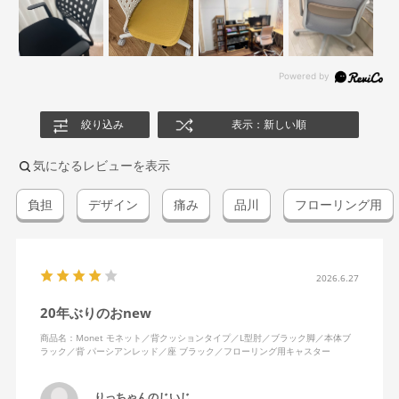
絞り込み
表示：新しい順
気になるレビューを表示
負担
デザイン
痛み
品川
フローリング用
2026.6.27
20年ぶりのおnew
商品名：Monet モネット／背クッションタイプ／L型肘／ブラック脚／本体ブ
ラック／背 パーシアンレッド／座 ブラック／フローリング用キャスター
りっちゃんのじいじ