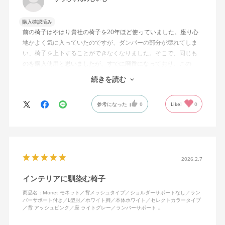
購入確認済み
前の椅子はやはり貴社の椅子を20年ほど使っていました。座り心
地かよく気に入っていたのですが、ダンパーの部分が壊れてしま
い、椅子を上下することができなくなりました。そこで、同じも
のを購入使用と思いましたが、すでに廃番になっており、この
MonEtを購入しました。やや固めの椅子ですが、使っているうち
続きを読む
になじんでくるのではと思っています。フローリング床で使って
いますが、ややキャスターがよく動きすぎるのが難点でしょう
参考になった
0
Like!
0
か。
2026.2.7
インテリアに馴染む椅子
商品名：Monet モネット／背メッシュタイプ／ショルダーサポートなし／ラン
バーサポート付き／L型肘／ホワイト脚／本体ホワイト／セレクトカラータイプ
／背 アッシュピンク／座 ライトグレー／ランバーサポート …