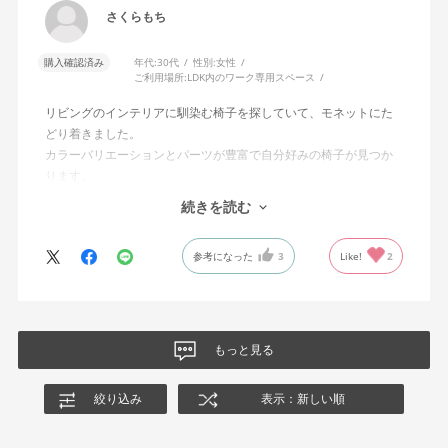
さくらもち
購入確認済み
年代:
30代
性別:
女性
ご利用場所:
LDK内のワーク専用スペース
リビングのインテリアに馴染む椅子を探していて、モネットにた
どり着きました。
カラーバリエーションとパーツが豊富で自分好みの椅子が見つか
ります。
オフィスチェアにしては比較的コンパクトで家に置くのに最適で
続きを読む
した、座り心地も良く大変気に入っています。
今回どうしても欲しい色の組み合わせがあったので固定肘の物を
参考になった
3
Like!
2
購入しましたが、欲を言えば稼働肘バージョンもバイカラーなど
のバリエーションがあったら嬉しかったなと思います。
商品はとても良いもので、大変満足しています。
もっと見る
絞り込み
表示：新しい順