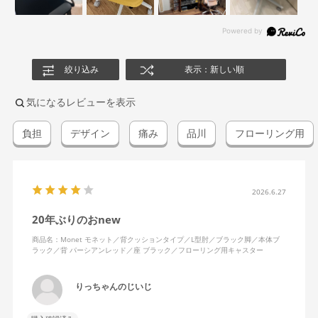
絞り込み
表示：新しい順
気になるレビューを表示
負担
デザイン
痛み
品川
フローリング用
2026.6.27
20年ぶりのおnew
商品名：Monet モネット／背クッションタイプ／L型肘／ブラック脚／本体ブ
ラック／背 パーシアンレッド／座 ブラック／フローリング用キャスター
りっちゃんのじいじ