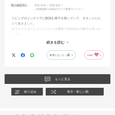
購入確認済み
年代:
30代
性別:
女性
ご利用場所:
LDK内のワーク専用スペース
リビングのインテリアに馴染む椅子を探していて、モネットにた
どり着きました。
カラーバリエーションとパーツが豊富で自分好みの椅子が見つか
ります。
オフィスチェアにしては比較的コンパクトで家に置くのに最適で
続きを読む
した、座り心地も良く大変気に入っています。
今回どうしても欲しい色の組み合わせがあったので固定肘の物を
参考になった
3
Like!
2
購入しましたが、欲を言えば稼働肘バージョンもバイカラーなど
のバリエーションがあったら嬉しかったなと思います。
商品はとても良いもので、大変満足しています。
もっと見る
絞り込み
表示：新しい順