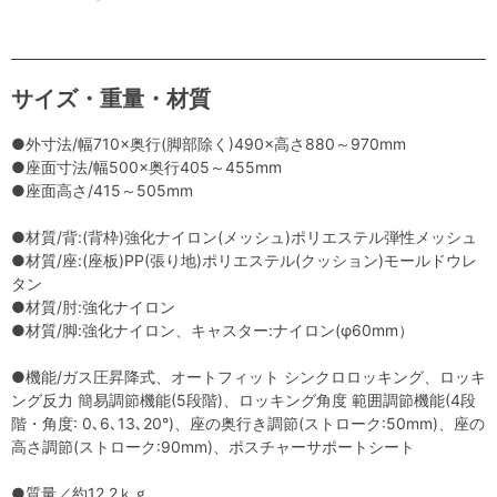
サイズ・重量・材質
●外寸法/幅710×奥行(脚部除く)490×高さ880～970mm
●座面寸法/幅500×奥行405～455mm
●座面高さ/415～505mm
●材質/背:(背枠)強化ナイロン(メッシュ)ポリエステル弾性メッシュ
●材質/座:(座板)PP(張り地)ポリエステル(クッション)モールドウレ
タン
●材質/肘:強化ナイロン
●材質/脚:強化ナイロン、キャスター:ナイロン(φ60mm）
●機能/ガス圧昇降式、オートフィット シンクロロッキング、ロッキ
ング反力 簡易調節機能(5段階)、ロッキング角度 範囲調節機能(4段
階・角度: 0､6､13､20°)、座の奥行き調節(ストローク:50mm)、座の
高さ調節(ストローク:90mm)、ポスチャーサポートシート
●質量／約12.2ｋｇ