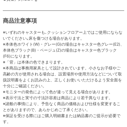
商品注意事項
※いずれのキャスターも､クッションフロアー上ではご使用にならな
いでください｡床を傷つける場合があります。
※本体色ホワイト(W)・グレー(G)の場合はキャスター色グレー(E2)、
本体色ブラック(B)・ベージュ(Z)の場合はキャスター色ブラック
(F6)になります。
※「背」は本体の色できまります。
※本商品は事務用家具として設計されています。小さなお子様やご
高齢の方が使用される場合は、設置場所や使用方法などについて取
扱説明書をよくお読みの上、正しくお使いいただけるよう安全面を
十分にご確認ください。
※モニターの発色によって色が違って見える場合があります。
※表示寸法と実寸の寸法許容差は商品により若干異なります。
※諸般の事情により、予告なく商品の価格および仕様を変更するこ
とがありますので、あらかじめご了承ください。
※保証を受ける際にはご購入明細書または納品書のご提示が必要で
す。