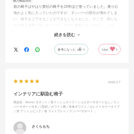
購入確認済み
前の椅子はやはり貴社の椅子を20年ほど使っていました。座り心
地かよく気に入っていたのですが、ダンパーの部分が壊れてしま
い、椅子を上下することができなくなりました。そこで、同じも
のを購入使用と思いましたが、すでに廃番になっており、この
MonEtを購入しました。やや固めの椅子ですが、使っているうち
続きを読む
になじんでくるのではと思っています。フローリング床で使って
いますが、ややキャスターがよく動きすぎるのが難点でしょう
参考になった
0
Like!
0
か。
2026.2.7
インテリアに馴染む椅子
商品名：Monet モネット／背メッシュタイプ／ショルダーサポートなし／ラン
バーサポート付き／L型肘／ホワイト脚／本体ホワイト／セレクトカラータイプ
／背 アッシュピンク／座 ライトグレー／ランバーサポート …
さくらもち