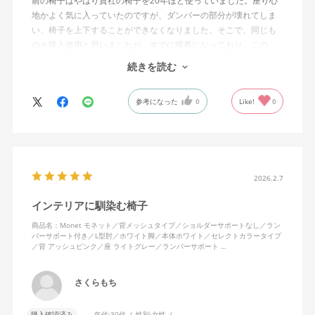
前の椅子はやはり貴社の椅子を20年ほど使っていました。座り心
地かよく気に入っていたのですが、ダンパーの部分が壊れてしま
い、椅子を上下することができなくなりました。そこで、同じも
のを購入使用と思いましたが、すでに廃番になっており、この
MonEtを購入しました。やや固めの椅子ですが、使っているうち
続きを読む
になじんでくるのではと思っています。フローリング床で使って
いますが、ややキャスターがよく動きすぎるのが難点でしょう
参考になった
0
Like!
0
か。
2026.2.7
インテリアに馴染む椅子
商品名：Monet モネット／背メッシュタイプ／ショルダーサポートなし／ラン
バーサポート付き／L型肘／ホワイト脚／本体ホワイト／セレクトカラータイプ
／背 アッシュピンク／座 ライトグレー／ランバーサポート …
さくらもち
購入確認済み
年代:
30代
性別:
女性