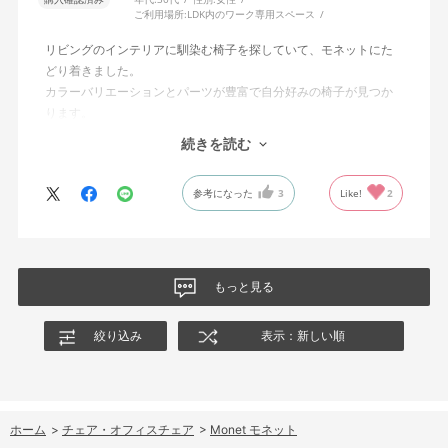
ご利用場所:
LDK内のワーク専用スペース
リビングのインテリアに馴染む椅子を探していて、モネットにた
どり着きました。
カラーバリエーションとパーツが豊富で自分好みの椅子が見つか
ります。
オフィスチェアにしては比較的コンパクトで家に置くのに最適で
続きを読む
した、座り心地も良く大変気に入っています。
今回どうしても欲しい色の組み合わせがあったので固定肘の物を
参考になった
3
Like!
2
購入しましたが、欲を言えば稼働肘バージョンもバイカラーなど
のバリエーションがあったら嬉しかったなと思います。
商品はとても良いもので、大変満足しています。
もっと見る
絞り込み
表示：新しい順
ホーム
>
チェア・オフィスチェア
>
Monet モネット