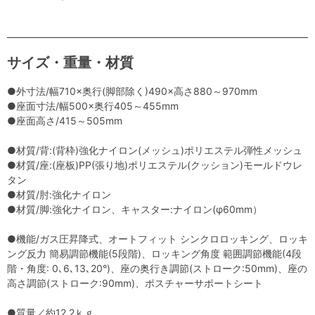
サイズ・重量・材質
●外寸法/幅710×奥行(脚部除く)490×高さ880～970mm
●座面寸法/幅500×奥行405～455mm
●座面高さ/415～505mm
●材質/背:(背枠)強化ナイロン(メッシュ)ポリエステル弾性メッシュ
●材質/座:(座板)PP(張り地)ポリエステル(クッション)モールドウレ
タン
●材質/肘:強化ナイロン
●材質/脚:強化ナイロン、キャスター:ナイロン(φ60mm）
●機能/ガス圧昇降式、オートフィット シンクロロッキング、ロッキ
ング反力 簡易調節機能(5段階)、ロッキング角度 範囲調節機能(4段
階・角度: 0､6､13､20°)、座の奥行き調節(ストローク:50mm)、座の
高さ調節(ストローク:90mm)、ポスチャーサポートシート
●質量／約12.2ｋｇ