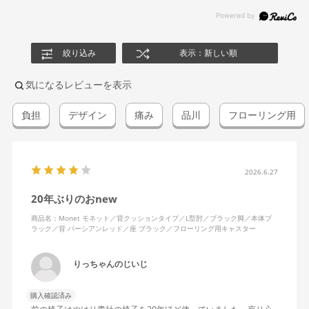
絞り込み
表示：新しい順
気になるレビューを表示
負担
デザイン
痛み
品川
フローリング用
2026.6.27
20年ぶりのおnew
商品名：Monet モネット／背クッションタイプ／L型肘／ブラック脚／本体ブ
ラック／背 パーシアンレッド／座 ブラック／フローリング用キャスター
りっちゃんのじいじ
購入確認済み