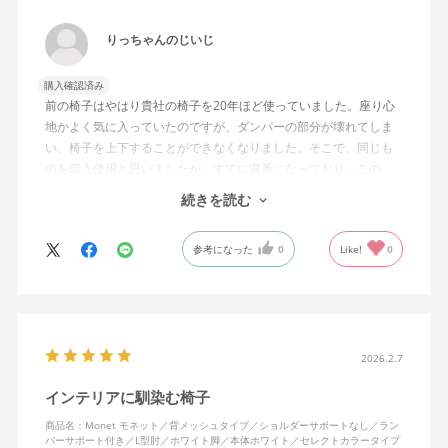
りっちゃんのじいじ
購入確認済み
前の椅子はやはり貴社の椅子を20年ほど使っていました。座り心
地かよく気に入っていたのですが、ダンパーの部分が壊れてしま
い、椅子を上下することができなくなりました。そこで、同じも
のを購入使用と思いましたが、すでに廃番になっており、この
MonEtを購入しました。やや固めの椅子ですが、使っているうち
続きを読む
になじんでくるのではと思っています。フローリング床で使って
いますが、ややキャスターがよく動きすぎるのが難点でしょう
参考になった
0
Like!
0
か。
2026.2.7
インテリアに馴染む椅子
商品名：Monet モネット／背メッシュタイプ／ショルダーサポートなし／ラン
バーサポート付き／L型肘／ホワイト脚／本体ホワイト／セレクトカラータイプ