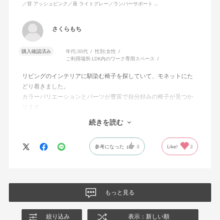
／背 アッシュピンク／座 ライトグレー／ランバーサポート …
さくらもち
購入確認済み
年代:
30代
性別:
女性
ご利用場所:
LDK内のワーク専用スペース
リビングのインテリアに馴染む椅子を探していて、モネットにた
どり着きました。
カラーバリエーションとパーツが豊富で自分好みの椅子が見つか
ります。
オフィスチェアにしては比較的コンパクトで家に置くのに最適で
続きを読む
した、座り心地も良く大変気に入っています。
今回どうしても欲しい色の組み合わせがあったので固定肘の物を
参考になった
3
Like!
2
購入しましたが、欲を言えば稼働肘バージョンもバイカラーなど
のバリエーションがあったら嬉しかったなと思います。
商品はとても良いもので、大変満足しています。
もっと見る
絞り込み
表示：新しい順