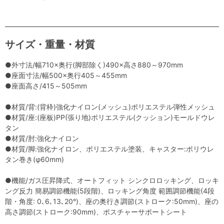
サイズ・重量・材質
●外寸法/幅710×奥行(脚部除く)490×高さ880～970mm
●座面寸法/幅500×奥行405～455mm
●座面高さ/415～505mm
●材質/背:(背枠)強化ナイロン(メッシュ)ポリエステル弾性メッシュ
●材質/座:(座板)PP(張り地)ポリエステル(クッション)モールドウレ
タン
●材質/肘:強化ナイロン
●材質/脚:強化ナイロン、ポリエステル塗装、キャスター:ポリウレ
タン巻き(φ60mm)
●機能/ガス圧昇降式、オートフィット シンクロロッキング、ロッキ
ング反力 簡易調節機能(5段階)、ロッキング角度 範囲調節機能(4段
階・角度: 0､6､13､20°)、座の奥行き調節(ストローク:50mm)、座の
高さ調節(ストローク:90mm)、ポスチャーサポートシート