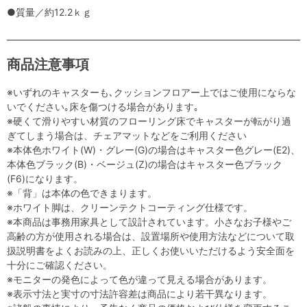
●質量／約12.2ｋｇ
商品注意事項
※いずれのキャスターも､クッションフロアー上ではご使用にならな
いでください｡床を傷つける場合があります｡
※硬くて滑りやすい材質のフローリング床でキャスターが転がり過
ぎてしまう場合は、チェアマットなどをご利用ください
※本体色ホワイト(W)・グレー(G)の場合はキャスター色グレー(E2)、
本体色ブラック(B)・ベージュ(Z)の場合はキャスター色ブラック
(F6)になります。
※「背」は本体の色できまります。
※ホワイト脚は、クリーンテクトコーティング仕様です。
※本商品は事務用家具として設計されています。小さなお子様やご
高齢の方が使用される場合は、設置場所や使用方法などについて取
扱説明書をよくお読みの上、正しくお使いいただけるよう安全面を
十分にご確認ください。
※モニターの発色によって色が違って見える場合があります。
※表示寸法と実寸の寸法許容差は商品により若干異なります。