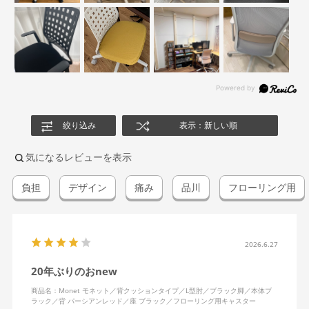
絞り込み
表示：新しい順
気になるレビューを表示
負担
デザイン
痛み
品川
フローリング用
2026.6.27
20年ぶりのおnew
商品名：Monet モネット／背クッションタイプ／L型肘／ブラック脚／本体ブ
ラック／背 パーシアンレッド／座 ブラック／フローリング用キャスター